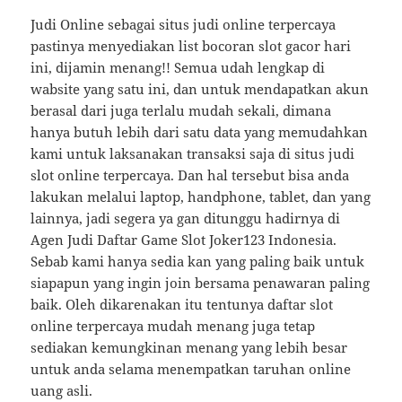
Judi Online sebagai situs judi online terpercaya
pastinya menyediakan list bocoran slot gacor hari
ini, dijamin menang!! Semua udah lengkap di
wabsite yang satu ini, dan untuk mendapatkan akun
berasal dari juga terlalu mudah sekali, dimana
hanya butuh lebih dari satu data yang memudahkan
kami untuk laksanakan transaksi saja di situs judi
slot online terpercaya. Dan hal tersebut bisa anda
lakukan melalui laptop, handphone, tablet, dan yang
lainnya, jadi segera ya gan ditunggu hadirnya di
Agen Judi Daftar Game Slot Joker123 Indonesia.
Sebab kami hanya sedia kan yang paling baik untuk
siapapun yang ingin join bersama penawaran paling
baik. Oleh dikarenakan itu tentunya daftar slot
online terpercaya mudah menang juga tetap
sediakan kemungkinan menang yang lebih besar
untuk anda selama menempatkan taruhan online
uang asli.