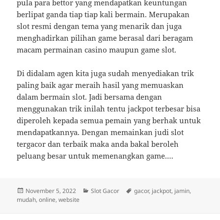
pula para bettor yang mendapatkan keuntungan
berlipat ganda tiap tiap kali bermain. Merupakan
slot resmi dengan tema yang menarik dan juga
menghadirkan pilihan game berasal dari beragam
macam permainan casino maupun game slot.
Di didalam agen kita juga sudah menyediakan trik
paling baik agar meraih hasil yang memuaskan
dalam bermain slot. Jadi bersama dengan
menggunakan trik inilah tentu jackpot terbesar bisa
diperoleh kepada semua pemain yang berhak untuk
mendapatkannya. Dengan memainkan judi slot
tergacor dan terbaik maka anda bakal beroleh
peluang besar untuk memenangkan game.…
Posted
Categories
Tags
November 5, 2022
Slot Gacor
gacor
,
jackpot
,
jamin
,
on
mudah
,
online
,
website