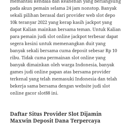
memantau kendala dan keanehan yang berlangsung
pada akun pemain selama 24 jam nonstop. Banyak
sekali pilihan berasal dari provider web slot depo
10k teranyar 2022 yang kerap kasih jackpot yang
dapat Kalian mainkan bersama teman. Untuk Kalian
para pemain judi slot online jackpot terbesar dapat
segera kesini untuk memenangkan duit yang
banyak sekali bersama cuma deposit sebesar Rp 10
ribu. Tidak cuma permainan slot online yang
banyak dimainkan oleh warga Indonesia, banyak
games judi online papan atas bersama provider
terkenal yang telah memasuki Indonesia dan telah
bekerja sama bersama dengan website judi slot
online gacor slot88 ini.
Daftar Situs Provider Slot Dijamin
Maxwin Deposit Dana Terpercaya