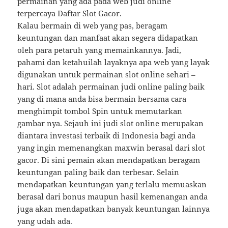
permainan yang ada pada web judi online
terpercaya Daftar Slot Gacor.
Kalau bermain di web yang pas, beragam
keuntungan dan manfaat akan segera didapatkan
oleh para petaruh yang memainkannya. Jadi,
pahami dan ketahuilah layaknya apa web yang layak
digunakan untuk permainan slot online sehari –
hari. Slot adalah permainan judi online paling baik
yang di mana anda bisa bermain bersama cara
menghimpit tombol Spin untuk memutarkan
gambar nya. Sejauh ini judi slot online merupakan
diantara investasi terbaik di Indonesia bagi anda
yang ingin memenangkan maxwin berasal dari slot
gacor. Di sini pemain akan mendapatkan beragam
keuntungan paling baik dan terbesar. Selain
mendapatkan keuntungan yang terlalu memuaskan
berasal dari bonus maupun hasil kemenangan anda
juga akan mendapatkan banyak keuntungan lainnya
yang udah ada.