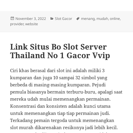
Posted
Categories
Tags
November 3, 2022
Slot Gacor
menang
,
mudah
,
online
,
on
provider
,
website
Link Situs Bo Slot Server
Thailand No 1 Gacor Vvip
Ciri khas berasal dari slot ini adalah miliki 3
kumparan dan juga 10 sampai 32 simbol yang
berbeda di masing-masing kumparan. Pejudi
pemula biasanya bermain terburu-buru, apalagi saat
mereka udah mulai memenangkan permainan.
Konsentrasi dan konsisten adalah kunci utama
untuk memenangkan tiap tiap permainan judi.
Terkadang pemain tergoda untuk memenangkan
slot murah dikarenakan resikonya jadi lebih kecil.