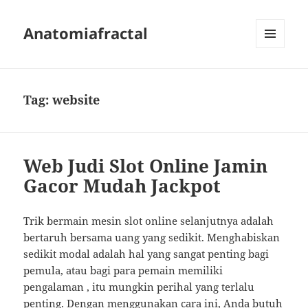
Anatomiafractal
MENU
AND
WIDGETS
Tag:
website
Web Judi Slot Online Jamin
Gacor Mudah Jackpot
Trik bermain mesin slot online selanjutnya adalah
bertaruh bersama uang yang sedikit. Menghabiskan
sedikit modal adalah hal yang sangat penting bagi
pemula, atau bagi para pemain memiliki
pengalaman , itu mungkin perihal yang terlalu
penting. Dengan menggunakan cara ini, Anda butuh