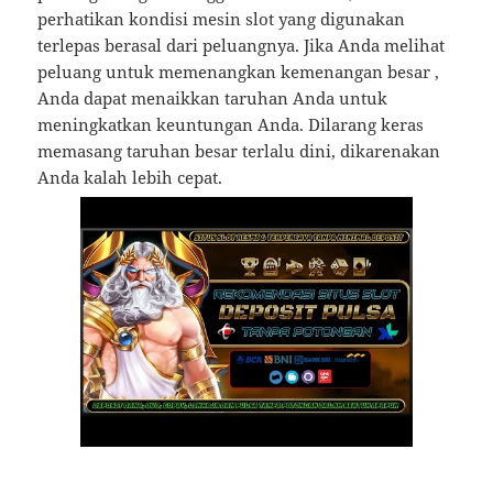
perhatikan kondisi mesin slot yang digunakan
terlepas berasal dari peluangnya. Jika Anda melihat
peluang untuk memenangkan kemenangan besar ,
Anda dapat menaikkan taruhan Anda untuk
meningkatkan keuntungan Anda. Dilarang keras
memasang taruhan besar terlalu dini, dikarenakan
Anda kalah lebih cepat.