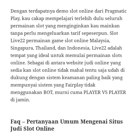
Dengan terdapatnya demo slot online dari Pragmatic
Play, kau cakap mempelajari terlebih dulu seluruh
permainan slot yang menginginkan kau mainkan
tanpa perlu mengeluarkan tarif sepeserpun. Slot
Live22 permainan game slot online Malaysia,
Singapura, Thailand, dan Indonesia, Live22 adalah
tempat yang ideal untuk memulai permainan slots
online. Sebagai di antara website judi online yang
sedia kan slot online tidak mahal tentu saja udah di
dukung dengan sistem keamanan paling baik yang
mempunyai sistem yang Fairplay tidak
menggunakan BOT, murni cuma PLAYER VS PLAYER
di jamin.
Faq – Pertanyaan Umum Mengenai Situs
Judi Slot Online