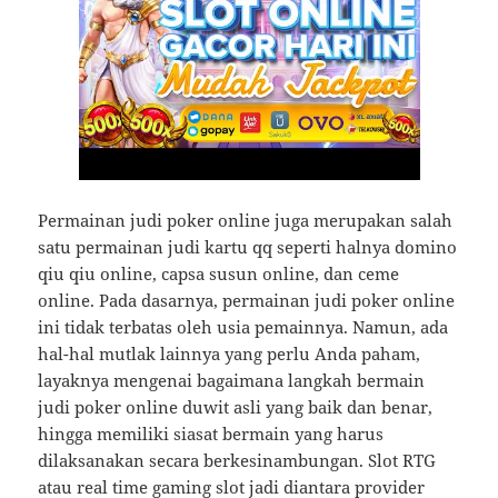
Permainan judi poker online juga merupakan salah
satu permainan judi kartu qq seperti halnya domino
qiu qiu online, capsa susun online, dan ceme
online. Pada dasarnya, permainan judi poker online
ini tidak terbatas oleh usia pemainnya. Namun, ada
hal-hal mutlak lainnya yang perlu Anda paham,
layaknya mengenai bagaimana langkah bermain
judi poker online duwit asli yang baik dan benar,
hingga memiliki siasat bermain yang harus
dilaksanakan secara berkesinambungan. Slot RTG
atau real time gaming slot jadi diantara provider