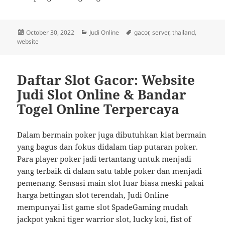
Posted
Categories
Tags
October 30, 2022
Judi Online
gacor
,
server
,
thailand
,
on
website
Daftar Slot Gacor: Website
Judi Slot Online & Bandar
Togel Online Terpercaya
Dalam bermain poker juga dibutuhkan kiat bermain
yang bagus dan fokus didalam tiap putaran poker.
Para player poker jadi tertantang untuk menjadi
yang terbaik di dalam satu table poker dan menjadi
pemenang. Sensasi main slot luar biasa meski pakai
harga bettingan slot terendah, Judi Online
mempunyai list game slot SpadeGaming mudah
jackpot yakni tiger warrior slot, lucky koi, fist of