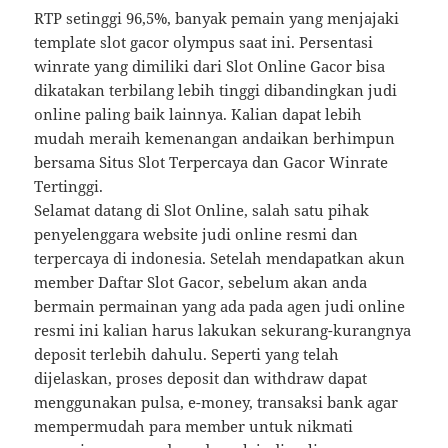
RTP setinggi 96,5%, banyak pemain yang menjajaki
template slot gacor olympus saat ini. Persentasi
winrate yang dimiliki dari Slot Online Gacor bisa
dikatakan terbilang lebih tinggi dibandingkan judi
online paling baik lainnya. Kalian dapat lebih
mudah meraih kemenangan andaikan berhimpun
bersama Situs Slot Terpercaya dan Gacor Winrate
Tertinggi.
Selamat datang di Slot Online, salah satu pihak
penyelenggara website judi online resmi dan
terpercaya di indonesia. Setelah mendapatkan akun
member Daftar Slot Gacor, sebelum akan anda
bermain permainan yang ada pada agen judi online
resmi ini kalian harus lakukan sekurang-kurangnya
deposit terlebih dahulu. Seperti yang telah
dijelaskan, proses deposit dan withdraw dapat
menggunakan pulsa, e-money, transaksi bank agar
mempermudah para member untuk nikmati