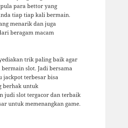
ula para bettor yang
da tiap tiap kali bermain.
ang menarik dan juga
 dari beragam macam
.
ediakan trik paling baik agar
bermain slot. Jadi bersama
 jackpot terbesar bisa
g berhak untuk
udi slot tergacor dan terbaik
esar untuk memenangkan game.