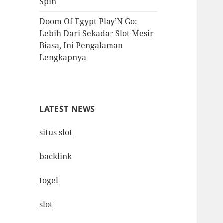
Spin
Doom Of Egypt Play’N Go:
Lebih Dari Sekadar Slot Mesir
Biasa, Ini Pengalaman
Lengkapnya
LATEST NEWS
situs slot
backlink
togel
slot