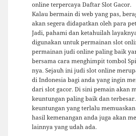
online terpercaya Daftar Slot Gacor.
Kalau bermain di web yang pas, be
akan segera didapatkan oleh para p
Jadi, pahami dan ketahuilah layakny
digunakan untuk permainan slot onlin
permainan judi online paling baik y
bersama cara menghimpit tombol S
nya. Sejauh ini judi slot online meru
di Indonesia bagi anda yang ingin 
dari slot gacor. Di sini pemain aka
keuntungan paling baik dan terbesar
keuntungan yang terlalu memuaskan
hasil kemenangan anda juga akan m
lainnya yang udah ada.