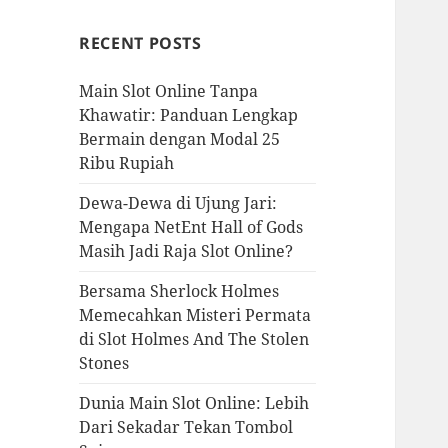
RECENT POSTS
Main Slot Online Tanpa
Khawatir: Panduan Lengkap
Bermain dengan Modal 25
Ribu Rupiah
Dewa-Dewa di Ujung Jari:
Mengapa NetEnt Hall of Gods
Masih Jadi Raja Slot Online?
Bersama Sherlock Holmes
Memecahkan Misteri Permata
di Slot Holmes And The Stolen
Stones
Dunia Main Slot Online: Lebih
Dari Sekadar Tekan Tombol