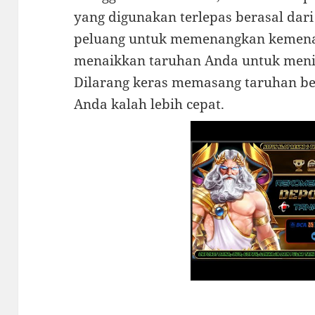
yang digunakan terlepas berasal dari
peluang untuk memenangkan kemenan
menaikkan taruhan Anda untuk meni
Dilarang keras memasang taruhan bes
Anda kalah lebih cepat.