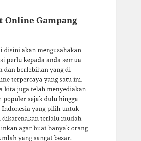
t Online Gampang
mi disini akan mengusahakan
si perlu kepada anda semua
n dan berlebihan yang di
ine terpercaya yang satu ini.
aya kita juga telah menyediakan
h populer sejak dulu hingga
 Indonesia yang pilih untuk
i dikarenakan terlalu mudah
inkan agar buat banyak orang
mlah yang sangat besar.