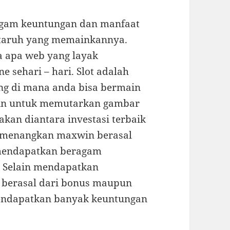
ragam keuntungan dan manfaat
etaruh yang memainkannya.
a apa web yang layak
e sehari – hari. Slot adalah
ang di mana anda bisa bermain
pin untuk memutarkan gambar
pakan diantara investasi terbaik
memenangkan maxwin berasal
n mendapatkan beragam
. Selain mendapatkan
 berasal dari bonus maupun
endapatkan banyak keuntungan