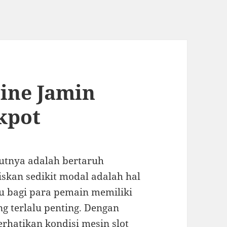
line Jamin
kpot
jutnya adalah bertaruh
skan sedikit modal adalah hal
au bagi para pemain memiliki
g terlalu penting. Dengan
rhatikan kondisi mesin slot