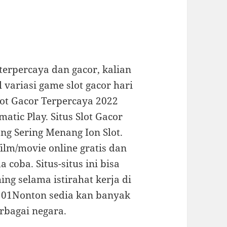
terpercaya dan gacor, kalian
variasi game slot gacor hari
Slot Gacor Terpercaya 2022
tic Play. Situs Slot Gacor
ng Sering Menang Ion Slot.
ilm/movie online gratis dan
 coba. Situs-situs ini bisa
ng selama istirahat kerja di
s 01Nonton sedia kan banyak
erbagai negara.