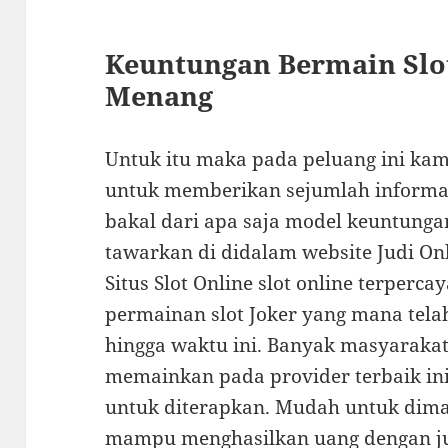
Keuntungan Bermain Slo
Menang
Untuk itu maka pada peluang ini ka
untuk memberikan sejumlah informa
bakal dari apa saja model keuntunga
tawarkan di didalam website Judi Onl
Situs Slot Online slot online terperc
permainan slot Joker yang mana tela
hingga waktu ini. Banyak masyarakat
memainkan pada provider terbaik in
untuk diterapkan. Mudah untuk dima
mampu menghasilkan uang dengan ju