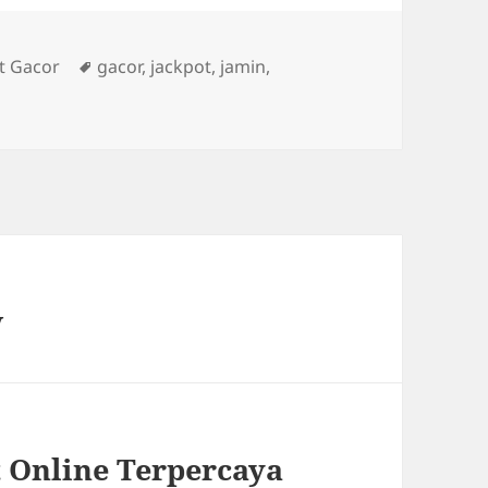
egories
Tags
ot Gacor
gacor
,
jackpot
,
jamin
,
w
t Online Terpercaya