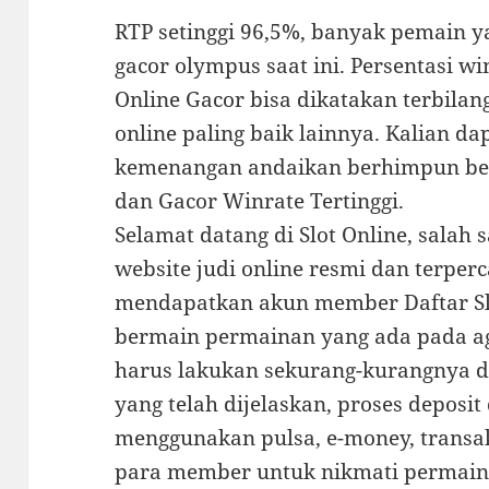
RTP setinggi 96,5%, banyak pemain y
gacor olympus saat ini. Persentasi win
Online Gacor bisa dikatakan terbilang
online paling baik lainnya. Kalian d
kemenangan andaikan berhimpun ber
dan Gacor Winrate Tertinggi.
Selamat datang di Slot Online, salah
website judi online resmi dan terperc
mendapatkan akun member Daftar Sl
bermain permainan yang ada pada age
harus lakukan sekurang-kurangnya de
yang telah dijelaskan, proses deposi
menggunakan pulsa, e-money, trans
para member untuk nikmati permain