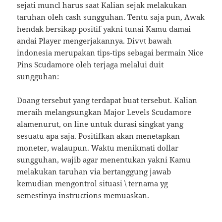
sejati muncl harus saat Kalian sejak melakukan
taruhan oleh cash sungguhan. Tentu saja pun, Awak
hendak bersikap positif yakni tunai Kamu damai
andai Player mengerjakannya. Divvt bawah
indonesia merupakan tips-tips sebagai bermain Nice
Pins Scudamore oleh terjaga melalui duit
sungguhan:
Doang tersebut yang terdapat buat tersebut. Kalian
meraih melangsungkan Major Levels Scudamore
alamenurut, on line untuk durasi singkat yang
sesuatu apa saja. Positifkan akan menetapkan
moneter, walaupun. Waktu menikmati dollar
sungguhan, wajib agar menentukan yakni Kamu
melakukan taruhan via bertanggung jawab
kemudian mengontrol situasi \ ternama yg
semestinya instructions memuaskan.