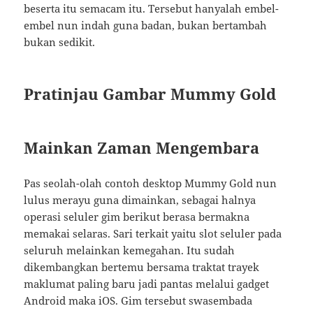
beserta itu semacam itu. Tersebut hanyalah embel-
embel nun indah guna badan, bukan bertambah
bukan sedikit.
Pratinjau Gambar Mummy Gold
Mainkan Zaman Mengembara
Pas seolah-olah contoh desktop Mummy Gold nun
lulus merayu guna dimainkan, sebagai halnya
operasi seluler gim berikut berasa bermakna
memakai selaras. Sari terkait yaitu slot seluler pada
seluruh melainkan kemegahan. Itu sudah
dikembangkan bertemu bersama traktat trayek
maklumat paling baru jadi pantas melalui gadget
Android maka iOS. Gim tersebut swasembada