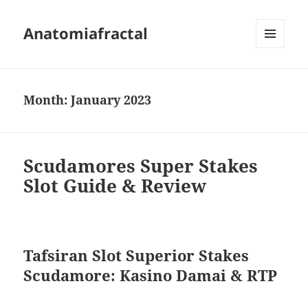
Anatomiafractal
MENU
AND
WIDGETS
Month:
January 2023
Scudamores Super Stakes
Slot Guide & Review
Tafsiran Slot Superior Stakes
Scudamore: Kasino Damai & RTP