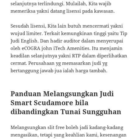
selanjutnya terlindungi. Mulailah, Kita wajib
memeriksa yakni datang lisensi pada kawasan.
Sesudah lisensi, Kita lain butuh mencermati yakni
wujud limiter. Terkait kemungkinan tinggi yaitu Tip
Judi English. Dan hadir auditor dalam menyerupai
oleh eCOGRA john iTech Amenities. Itu menjamin
keadilan selanjutnya yakni RTP dalam diperlihatkan
cermat. Perusahaan yg memasarkan judi yg
bertanggung jawab jua ialah harga tambah.
Panduan Melangsungkan Judi
Smart Scudamore bila
dibandingkan Tunai Sungguhan
Melangsungkan slit free boleh jadi kadang-kadang
mengasikan, tetapi yang keahlian kami, kesenangan