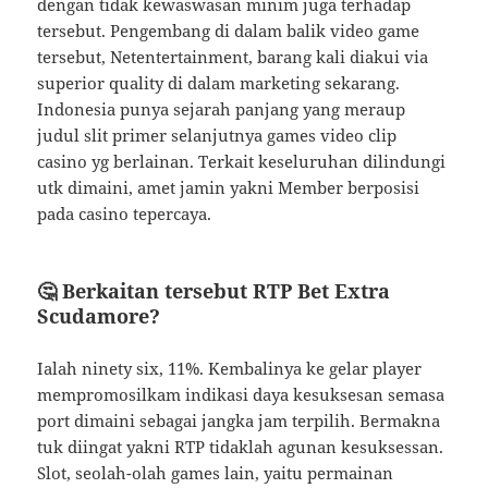
dengan tidak kewaswasan minim juga terhadap
tersebut. Pengembang di dalam balik video game
tersebut, Netentertainment, barang kali diakui via
superior quality di dalam marketing sekarang.
Indonesia punya sejarah panjang yang meraup
judul slit primer selanjutnya games video clip
casino yg berlainan. Terkait keseluruhan dilindungi
utk dimaini, amet jamin yakni Member berposisi
pada casino tepercaya.
🤔 Berkaitan tersebut RTP Bet Extra
Scudamore?
Ialah ninety six, 11%. Kembalinya ke gelar player
mempromosilkam indikasi daya kesuksesan semasa
port dimaini sebagai jangka jam terpilih. Bermakna
tuk diingat yakni RTP tidaklah agunan kesuksessan.
Slot, seolah-olah games lain, yaitu permainan