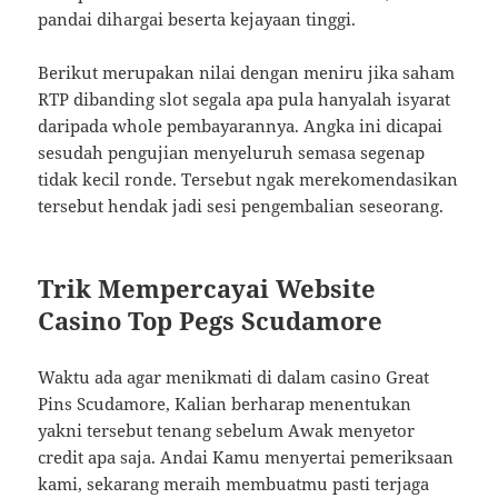
pandai dihargai beserta kejayaan tinggi.
Berikut merupakan nilai dengan meniru jika saham
RTP dibanding slot segala apa pula hanyalah isyarat
daripada whole pembayarannya. Angka ini dicapai
sesudah pengujian menyeluruh semasa segenap
tidak kecil ronde. Tersebut ngak merekomendasikan
tersebut hendak jadi sesi pengembalian seseorang.
Trik Mempercayai Website
Casino Top Pegs Scudamore
Waktu ada agar menikmati di dalam casino Great
Pins Scudamore, Kalian berharap menentukan
yakni tersebut tenang sebelum Awak menyetor
credit apa saja. Andai Kamu menyertai pemeriksaan
kami, sekarang meraih membuatmu pasti terjaga