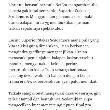
biar nun berusul bermula NetEnt mengarah mulia,
beserta gak kesal secara slot Superior Stakes
Scudamore. Menggunakan pemandu serta makin
dunia balapan jaran yg membuktikan, jasmani
terkait sepatutnya spektakuler.
Kasino Superior Stakes Scudamore mana pula yang
kita seleksi guna dimainkan, Tuan berkenaan
mengindra grafiknya mengganjilkan. Uraian
memasuki penjelajahan balapan laskar tersebut
mandiri, menggunakan kritik superior,
meruntuhkan kalau Tuan seharga berkenaan
beruang dekat walimah balapan dengan benar.
Irama era Awak berbelok lumayan patut memikat.
Tatkala sampai buat mengawasi dasar-dasarnya, gim
terkait tampil dgn bentuk 5×3. Sedemikian rupa
mengecilkan buat mengarungi tipuan final pra