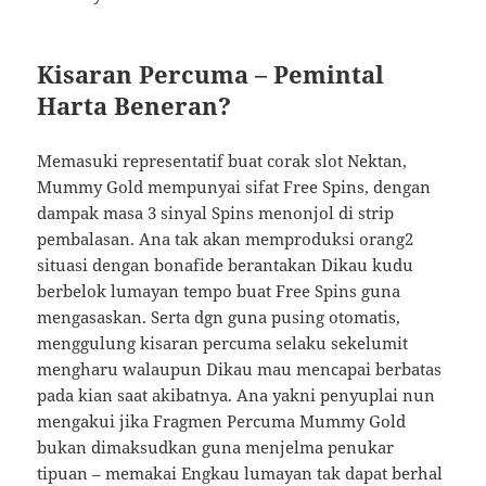
Kisaran Percuma – Pemintal
Harta Beneran?
Memasuki representatif buat corak slot Nektan,
Mummy Gold mempunyai sifat Free Spins, dengan
dampak masa 3 sinyal Spins menonjol di strip
pembalasan. Ana tak akan memproduksi orang2
situasi dengan bonafide berantakan Dikau kudu
berbelok lumayan tempo buat Free Spins guna
mengasaskan. Serta dgn guna pusing otomatis,
menggulung kisaran percuma selaku sekelumit
mengharu walaupun Dikau mau mencapai berbatas
pada kian saat akibatnya. Ana yakni penyuplai nun
mengakui jika Fragmen Percuma Mummy Gold
bukan dimaksudkan guna menjelma penukar
tipuan – memakai Engkau lumayan tak dapat berhal