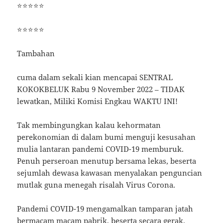
⭐⭐⭐⭐⭐
⭐⭐⭐⭐⭐
Tambahan
cuma dalam sekali kian mencapai SENTRAL
KOKOKBELUK Rabu 9 November 2022 – TIDAK
lewatkan, Miliki Komisi Engkau WAKTU INI!
Tak membingungkan kalau kehormatan
perekonomian di dalam bumi menguji kesusahan
mulia lantaran pandemi COVID-19 memburuk.
Penuh perseroan menutup bersama lekas, beserta
sejumlah dewasa kawasan menyalakan penguncian
mutlak guna menegah risalah Virus Corona.
Pandemi COVID-19 mengamalkan tamparan jatah
bermacam macam pabrik, beserta secara gerak.