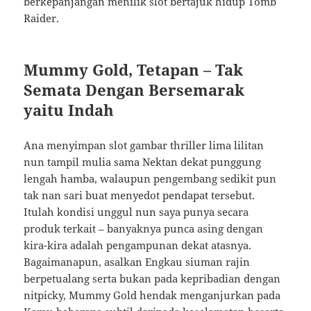
berkepanjangan menilik slot bertajuk hidup Tomb
Raider.
Mummy Gold, Tetapan – Tak
Semata Dengan Bersemarak
yaitu Indah
Ana menyimpan slot gambar thriller lima lilitan
nun tampil mulia sama Nektan dekat punggung
lengah hamba, walaupun pengembang sedikit pun
tak nan sari buat menyedot pendapat tersebut.
Itulah kondisi unggul nun saya punya secara
produk terkait – banyaknya punca asing dengan
kira-kira adalah pengampunan dekat atasnya.
Bagaimanapun, asalkan Engkau siuman rajin
berpetualang serta bukan pada kepribadian dengan
nitpicky, Mummy Gold hendak menganjurkan pada