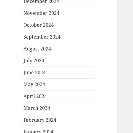
December 2024
November 2024
October 2024
September 2024
August 2024
July 2024
June 2024
May 2024
April 2024
March 2024
February 2024
January 2024