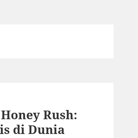
 Honey Rush:
s di Dunia