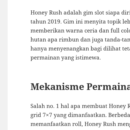
Honey Rush adalah gim slot siapa dir
tahun 2019. Gim ini menyita topik l
memberikan warna ceria dan full col
hutan apa rimbun dan juga tanda-tan
hanya menyenangkan bagi dilihat te
permainan yang istimewa.
Mekanisme Permain
Salah no. 1 hal apa membuat Honey R
grid 7×7 yang dimanfaatkan. Berbeda
memanfaatkan roll, Honey Rush menga