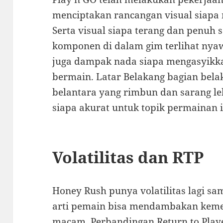
menciptakan rancangan visual siapa
Serta visual siapa terang dan penuh
komponen di dalam gim terlihat nya
juga dampak nada siapa mengasyikk
bermain. Latar Belakang bagian bel
belantara yang rimbun dan sarang 
siapa akurat untuk topik permainan i
Volatilitas dan RTP
Honey Rush punya volatilitas lagi s
arti pemain bisa mendambakan kem
macam. Perbandingan Return to Playe