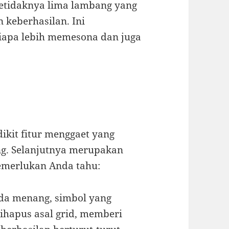
setidaknya lima lambang yang
 keberhasilan. Ini
iapa lebih memesona dan juga
ikit fitur menggaet yang
. Selanjutnya merupakan
memerlukan Anda tahu:
da menang, simbol yang
dihapus asal grid, memberi