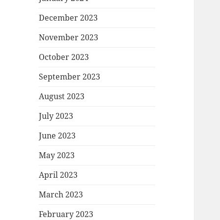
December 2023
November 2023
October 2023
September 2023
August 2023
July 2023
June 2023
May 2023
April 2023
March 2023
February 2023