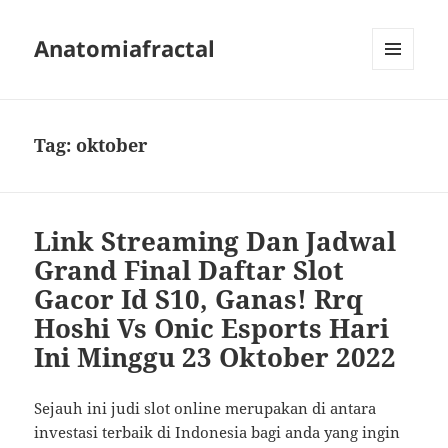
Anatomiafractal
MENU
AND
WIDGETS
Tag:
oktober
Link Streaming Dan Jadwal
Grand Final Daftar Slot
Gacor Id S10, Ganas! Rrq
Hoshi Vs Onic Esports Hari
Ini Minggu 23 Oktober 2022
Sejauh ini judi slot online merupakan di antara
investasi terbaik di Indonesia bagi anda yang ingin