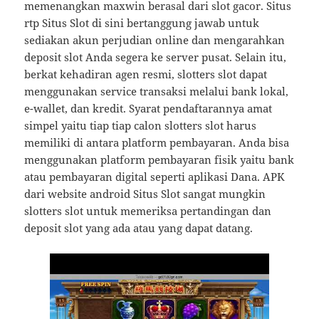
memenangkan maxwin berasal dari slot gacor. Situs
rtp Situs Slot di sini bertanggung jawab untuk
sediakan akun perjudian online dan mengarahkan
deposit slot Anda segera ke server pusat. Selain itu,
berkat kehadiran agen resmi, slotters slot dapat
menggunakan service transaksi melalui bank lokal,
e-wallet, dan kredit. Syarat pendaftarannya amat
simpel yaitu tiap tiap calon slotters slot harus
memiliki di antara platform pembayaran. Anda bisa
menggunakan platform pembayaran fisik yaitu bank
atau pembayaran digital seperti aplikasi Dana. APK
dari website android Situs Slot sangat mungkin
slotters slot untuk memeriksa pertandingan dan
deposit slot yang ada atau yang dapat datang.