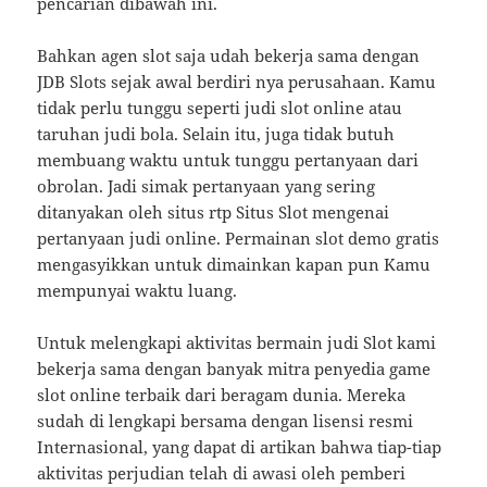
pencarian dibawah ini.
Bahkan agen slot saja udah bekerja sama dengan
JDB Slots sejak awal berdiri nya perusahaan. Kamu
tidak perlu tunggu seperti judi slot online atau
taruhan judi bola. Selain itu, juga tidak butuh
membuang waktu untuk tunggu pertanyaan dari
obrolan. Jadi simak pertanyaan yang sering
ditanyakan oleh situs rtp Situs Slot mengenai
pertanyaan judi online. Permainan slot demo gratis
mengasyikkan untuk dimainkan kapan pun Kamu
mempunyai waktu luang.
Untuk melengkapi aktivitas bermain judi Slot kami
bekerja sama dengan banyak mitra penyedia game
slot online terbaik dari beragam dunia. Mereka
sudah di lengkapi bersama dengan lisensi resmi
Internasional, yang dapat di artikan bahwa tiap-tiap
aktivitas perjudian telah di awasi oleh pemberi