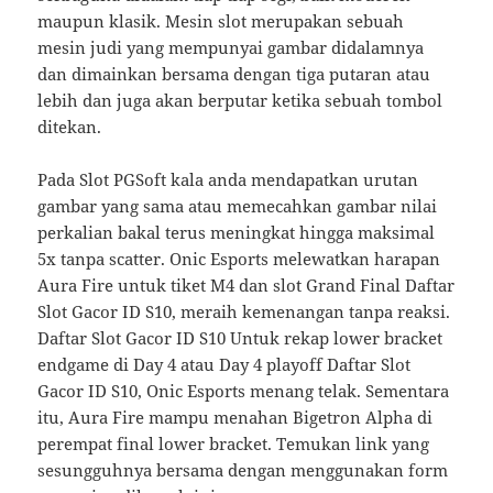
maupun klasik. Mesin slot merupakan sebuah
mesin judi yang mempunyai gambar didalamnya
dan dimainkan bersama dengan tiga putaran atau
lebih dan juga akan berputar ketika sebuah tombol
ditekan.
Pada Slot PGSoft kala anda mendapatkan urutan
gambar yang sama atau memecahkan gambar nilai
perkalian bakal terus meningkat hingga maksimal
5x tanpa scatter. Onic Esports melewatkan harapan
Aura Fire untuk tiket M4 dan slot Grand Final Daftar
Slot Gacor ID S10, meraih kemenangan tanpa reaksi.
Daftar Slot Gacor ID S10 Untuk rekap lower bracket
endgame di Day 4 atau Day 4 playoff Daftar Slot
Gacor ID S10, Onic Esports menang telak. Sementara
itu, Aura Fire mampu menahan Bigetron Alpha di
perempat final lower bracket. Temukan link yang
sesungguhnya bersama dengan menggunakan form