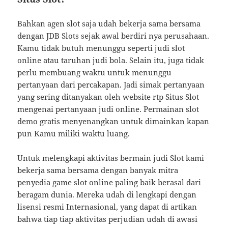
Bahkan agen slot saja udah bekerja sama bersama
dengan JDB Slots sejak awal berdiri nya perusahaan.
Kamu tidak butuh menunggu seperti judi slot
online atau taruhan judi bola. Selain itu, juga tidak
perlu membuang waktu untuk menunggu
pertanyaan dari percakapan. Jadi simak pertanyaan
yang sering ditanyakan oleh website rtp Situs Slot
mengenai pertanyaan judi online. Permainan slot
demo gratis menyenangkan untuk dimainkan kapan
pun Kamu miliki waktu luang.
Untuk melengkapi aktivitas bermain judi Slot kami
bekerja sama bersama dengan banyak mitra
penyedia game slot online paling baik berasal dari
beragam dunia. Mereka udah di lengkapi dengan
lisensi resmi Internasional, yang dapat di artikan
bahwa tiap tiap aktivitas perjudian udah di awasi