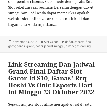
oleh pemberi lisensi. Coba mode demo gratis Situs
Slot sebelum saat bermain bersama dengan duwit
sungguhan. Jadi Anda dapat memeriksa apakah
website slot online gacor cocok untuk hoki dan
bagaimana Anda inginkan.…
Posted
Categories
Tags
November 3, 2022
Slot Gacor
daftar
,
esports
,
final
,
on
gacor
,
ganas
,
grand
,
hoshi
,
jadwal
,
minggu
,
oktober
,
streaming
Link Streaming Dan Jadwal
Grand Final Daftar Slot
Gacor Id S10, Ganas! Rrq
Hoshi Vs Onic Esports Hari
Ini Minggu 23 Oktober 2022
Sejauh ini judi slot online merupakan salah satu