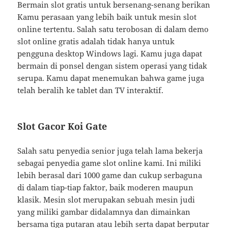
Bermain slot gratis untuk bersenang-senang berikan
Kamu perasaan yang lebih baik untuk mesin slot
online tertentu. Salah satu terobosan di dalam demo
slot online gratis adalah tidak hanya untuk
pengguna desktop Windows lagi. Kamu juga dapat
bermain di ponsel dengan sistem operasi yang tidak
serupa. Kamu dapat menemukan bahwa game juga
telah beralih ke tablet dan TV interaktif.
Slot Gacor Koi Gate
Salah satu penyedia senior juga telah lama bekerja
sebagai penyedia game slot online kami. Ini miliki
lebih berasal dari 1000 game dan cukup serbaguna
di dalam tiap-tiap faktor, baik moderen maupun
klasik. Mesin slot merupakan sebuah mesin judi
yang miliki gambar didalamnya dan dimainkan
bersama tiga putaran atau lebih serta dapat berputar