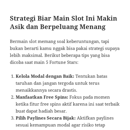
Strategi Biar Main Slot Ini Makin
Asik dan Berpeluang Menang
Bermain slot memang soal keberuntungan, tapi
bukan berarti kamu nggak bisa pakai strategi supaya
lebih maksimal. Berikut beberapa tips yang bisa
dicoba saat main 5 Fortune Stars:
Kelola Modal dengan Baik:
Tentukan batas
taruhan dan jangan tergoda untuk terus
menaikkannya secara drastis.
Manfaatkan Free Spins:
Fokus pada momen
ketika fitur free spins aktif karena ini saat terbaik
buat dapat hadiah besar.
Pilih Paylines Secara Bijak:
Aktifkan paylines
sesuai kemampuan modal agar risiko tetap