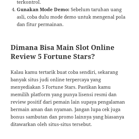
terkontrol.
Gunakan Mode Demo:
Sebelum taruhan uang
asli, coba dulu mode demo untuk mengenal pola
dan fitur permainan.
Dimana Bisa Main Slot Online
Review 5 Fortune Stars?
Kalau kamu tertarik buat coba sendiri, sekarang
banyak situs judi online terpercaya yang
menyediakan 5 Fortune Stars. Pastikan kamu
memilih platform yang punya lisensi resmi dan
review positif dari pemain lain supaya pengalaman
bermain aman dan nyaman. Jangan lupa cek juga
bonus sambutan dan promo lainnya yang biasanya
ditawarkan oleh situs-situs tersebut.