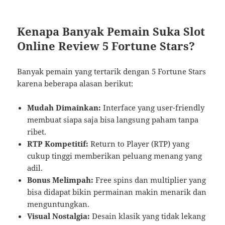
Kenapa Banyak Pemain Suka Slot
Online Review 5 Fortune Stars?
Banyak pemain yang tertarik dengan 5 Fortune Stars
karena beberapa alasan berikut:
Mudah Dimainkan:
Interface yang user-friendly
membuat siapa saja bisa langsung paham tanpa
ribet.
RTP Kompetitif:
Return to Player (RTP) yang
cukup tinggi memberikan peluang menang yang
adil.
Bonus Melimpah:
Free spins dan multiplier yang
bisa didapat bikin permainan makin menarik dan
menguntungkan.
Visual Nostalgia:
Desain klasik yang tidak lekang