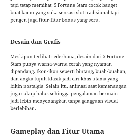
tapi tetap memikat, 5 Fortune Stars cocok banget
buat kamu yang suka sensasi slot tradisional tapi
pengen juga fitur-fitur bonus yang seru.
Desain dan Grafis
Meskipun terlihat sederhana, desain dari 5 Fortune
Stars punya warna-warna cerah yang nyaman
dipandang. Ikon-ikon seperti bintang, buah-buahan,
dan angka tujuh klasik jadi ciri khas utama yang
bikin nostalgia. Selain itu, animasi saat kemenangan
juga cukup halus sehingga pengalaman bermain
jadi lebih menyenangkan tanpa gangguan visual
berlebihan.
Gameplay dan Fitur Utama