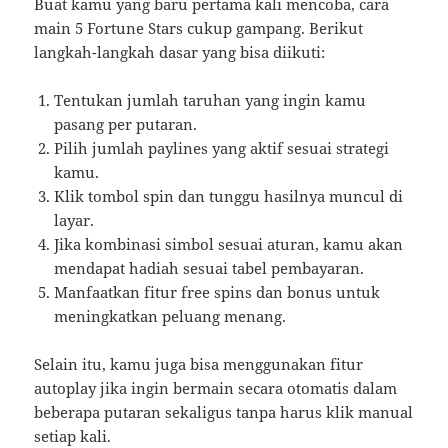
Buat kamu yang baru pertama kali mencoba, cara
main 5 Fortune Stars cukup gampang. Berikut
langkah-langkah dasar yang bisa diikuti:
Tentukan jumlah taruhan yang ingin kamu
pasang per putaran.
Pilih jumlah paylines yang aktif sesuai strategi
kamu.
Klik tombol spin dan tunggu hasilnya muncul di
layar.
Jika kombinasi simbol sesuai aturan, kamu akan
mendapat hadiah sesuai tabel pembayaran.
Manfaatkan fitur free spins dan bonus untuk
meningkatkan peluang menang.
Selain itu, kamu juga bisa menggunakan fitur
autoplay jika ingin bermain secara otomatis dalam
beberapa putaran sekaligus tanpa harus klik manual
setiap kali.