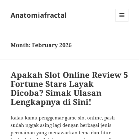
Anatomiafractal
MENU
AND
WIDGETS
Month:
February 2026
Apakah Slot Online Review 5
Fortune Stars Layak
Dicoba? Simak Ulasan
Lengkapnya di Sini!
Kalau kamu penggemar game slot online, pasti
sudah nggak asing lagi dengan berbagai jenis
permainan yang menawarkan tema dan fitur