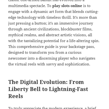
multimedia spectacle. To
play slots online
is to
engage with a dynamic art form that blends cutting-
edge technology with timeless thrill. It’s more than
just pressing a button; it’s an immersive journey
through ancient civilizations, blockbuster films,
mythical realms, and abstract artistic visions, all
with the tantalizing potential for a life-altering spin.
This comprehensive guide is your backstage pass,
designed to transform you from a curious
newcomer into a discerning player who navigates
the virtual reels with savvy and sophistication.
The Digital Evolution: From
Liberty Bell to Lightning-Fast
Reels
To truly appreciate the modern experience, a brief