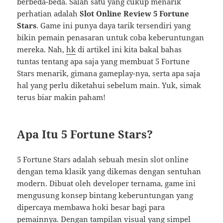
berbeda-beda. Salah satu yang cukup menarik
perhatian adalah
Slot Online Review 5 Fortune
Stars
. Game ini punya daya tarik tersendiri yang
bikin pemain penasaran untuk coba keberuntungan
mereka. Nah,
hk
di artikel ini kita bakal bahas
tuntas tentang apa saja yang membuat 5 Fortune
Stars menarik, gimana gameplay-nya, serta apa saja
hal yang perlu diketahui sebelum main. Yuk, simak
terus biar makin paham!
Apa Itu 5 Fortune Stars?
5 Fortune Stars adalah sebuah mesin slot online
dengan tema klasik yang dikemas dengan sentuhan
modern. Dibuat oleh developer ternama, game ini
mengusung konsep bintang keberuntungan yang
dipercaya membawa hoki besar bagi para
pemainnya. Dengan tampilan visual yang simpel