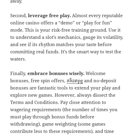
away.
Second,
leverage free play.
Almost every reputable
online casino offers a “demo” or “play for fun”
mode. This is your risk-free training ground. Use it
to understand a slot’s mechanics, gauge its volatility,
and see if its rhythm matches your taste before
committing real funds. It’s the smart way to test the
waters.
Finally,
embrace bonuses wisely.
Welcome
bonuses, free spin offers,
สล็อตpg
and no-deposit
bonuses are fantastic tools to extend your play and
explore new games. However, always dissect the
Terms and Conditions. Pay close attention to
wagering requirements (the number of times you
must play through bonus funds before
withdrawing), game weighting (some games
contribute less to these requirements), and time