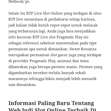
Netbook/ pc.
Selain itu RTP Live Slot Online yang terdapat di situs
RTP live senantiasa di perbaharui setiap harinya,
jadi kalian tidak butuh repot-repot untuk melacak
yang terbarunya lagi. Anda juga bisa menjadikan
info bocoran RTP Live slot Pragmatic Play ini
sebagai referensi sebelum menentukan pada type
permainan apa untuk dimainkan. Sweet Bonanza
merupakan permainan slot gacor juga yang terdapat
di provider Pragmatic Play, animasi dan tema
dibawakan juga berupa permen manis. Permen yang
digambarkan tersebut terlalu banyak sekali
macamnya sehingga bikin menjadi lebih menarik
saat dimainkan.
Informasi Paling Baru Tentang
Web Judi Slot Online Terbaik Di