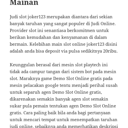
Mainan
Judi slot joker123 merupakan diantara dari sekian
banyak taruhan yang sangat populer di Judi Online.
Provider slot ini senantiasa berkomitmen untuk
berikan kemudahan dan kenyamanan di dalam
bermain. Kelebihan main slot online joker123 disini
adalah anda bisa deposit via pulsa sedikitnya 20ribu.
Keunggulan berasal dari mesin slot playtech ini
tidak ada campur tangan dari sistem bot pada mesin
slot. Maraknya game Demo Slot Online gratis pada
mesin pelacakan google tentu menjadi perihal susah
untuk separuh agen Demo Slot Online gratis,
dikarenakan semakin banyak agen slot semakin
sukar pula pemain tentukan agen Demo Slot Online
gratis. Cara paling baik bila anda bagi pertanyaan
untuk mencari tempat untuk menempatkan taruhan
judi online, sebaiknya anda memerhatikan deskripsi