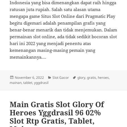
Indonesia yang bisa dimenangkan dapat raih hingga
ratusan juta rupiah. Salah satu alasan utama
mengapa game Situs Slot Online dari Pragmatic Play
begitu digemari adalah penampilan grafis yang
benar-benar menarik dan tidak menjemukan. Dalam
permainan slot online, ada tidak sedikit bocoran slot
hari ini 2022 yang menjadi penentu atas
kemenangan masing-masing pemain yang
memainkannya.…
Posted
Categories
Tags
November 6, 2022
Slot Gacor
glory
,
gratis
,
heroes
,
on
mainan
,
tablet
,
yggdrasil
Main Gratis Slot Glory Of
Heroes Yggdrasil 96 02%
Slot Rtp Gratis, Tablet,