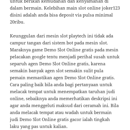
untuk berikan kemudahan dan kenyamanan di
dalam bermain. Kelebihan main slot online joker123
disini adalah anda bisa deposit via pulsa minimal
20ribu.
Keunggulan dari mesin slot playtech ini tidak ada
campur tangan dari sistem bot pada mesin slot.
Maraknya game Demo Slot Online gratis pada mesin
pelacakan google tentu menjadi perihal susah untuk
separuh agen Demo Slot Online gratis, karena
semakin banyak agen slot semakin sulit pula
pemain memastikan agen Demo Slot Online gratis.
Cara paling baik bila anda bagi pertanyaan untuk
melacak tempat untuk menempatkan taruhan judi
online, sebaiknya anda memerhatikan deskripsi ini
agar anda menggeluti maksud dari ceramah ini. Bila
anda melacak tempat atau wadah untuk bermain
judi Demo Slot Online gratis gacor ialah tingkah
laku yang pas untuk kalian.