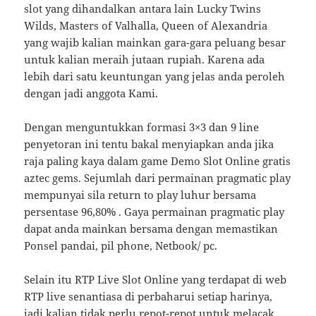
slot yang dihandalkan antara lain Lucky Twins
Wilds, Masters of Valhalla, Queen of Alexandria
yang wajib kalian mainkan gara-gara peluang besar
untuk kalian meraih jutaan rupiah. Karena ada
lebih dari satu keuntungan yang jelas anda peroleh
dengan jadi anggota Kami.
Dengan menguntukkan formasi 3×3 dan 9 line
penyetoran ini tentu bakal menyiapkan anda jika
raja paling kaya dalam game Demo Slot Online gratis
aztec gems. Sejumlah dari permainan pragmatic play
mempunyai sila return to play luhur bersama
persentase 96,80% . Gaya permainan pragmatic play
dapat anda mainkan bersama dengan memastikan
Ponsel pandai, pil phone, Netbook/ pc.
Selain itu RTP Live Slot Online yang terdapat di web
RTP live senantiasa di perbaharui setiap harinya,
jadi kalian tidak perlu repot-repot untuk melacak