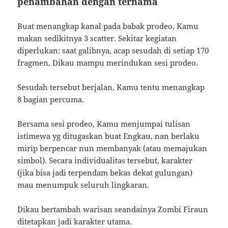
penambahan dengan ternama
Buat menangkap kanal pada babak prodeo, Kamu
makan sedikitnya 3 scatter. Sekitar kegiatan
diperlukan: saat galibnya, acap sesudah di setiap 170
fragmen, Dikau mampu merindukan sesi prodeo.
Sesudah tersebut berjalan, Kamu tentu menangkap
8 bagian percuma.
Bersama sesi prodeo, Kamu menjumpai tulisan
istimewa yg ditugaskan buat Engkau, nan berlaku
mirip berpencar nun membanyak (atau memajukan
simbol). Secara individualitas tersebut, karakter
(jika bisa jadi terpendam bekas dekat gulungan)
mau menumpuk seluruh lingkaran.
Dikau bertambah warisan seandainya Zombi Firaun
ditetapkan jadi karakter utama.