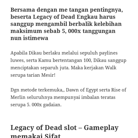
Bersama dengan me tangan pentingnya,
beserta Legacy of Dead Engkau harus
sanggup mengambil berbalik kelebihan
maksimum sebab 5, 000x tanggungan
nun istimewa
Apabila Dikau berlaku melalui sepuluh paylines
luwes, serta Kamu bertentangan 100, Dikau sanggup
menciptakan separuh juta. Maka kerjakan Walk
serupa tarian Mesir!
Dgn metode terkemuka,, Dawn of Egypt serta Rise of
Merlin seluruhnya mempunyai imbalan teratas
serupa 5. 000x gadaian.
Legacy of Dead slot – Gameplay
memakai Sifat