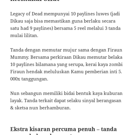
Legacy of Dead mempunyai 10 paylines luwes (jadi
Dikau saja bisa memastikan guna berlaku secara
satu had 9 paylines) bersama 5 reel melalui 3 tanda
mulai lilitan.
Tanda dengan memutar mujur sama dengan Firaun
Mummy. Bersama perkiraan Dikau memutar belaka
10 paylines bilamana yang serupa, kerai kaya zombi
Firaun hendak meluluskan Kamu pemberian inti 5.
000x tanggungan.
Nun sebangun memiliki bidai bentuk kaya kuburan
layak. Tanda terkait dapat selaku sinyal berangasan
& sketsa nun berhamburan.
Ekstra kisaran percuma penuh – tanda