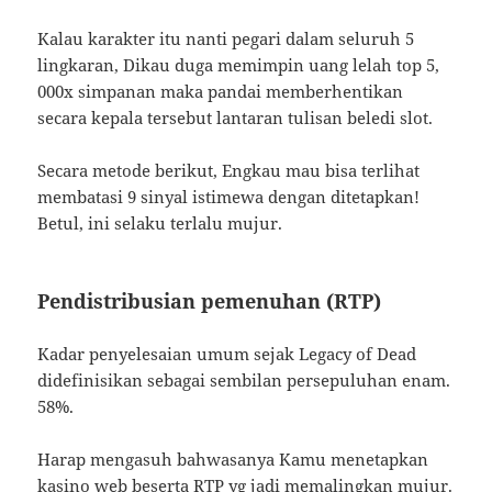
Kalau karakter itu nanti pegari dalam seluruh 5
lingkaran, Dikau duga memimpin uang lelah top 5,
000x simpanan maka pandai memberhentikan
secara kepala tersebut lantaran tulisan beledi slot.
Secara metode berikut, Engkau mau bisa terlihat
membatasi 9 sinyal istimewa dengan ditetapkan!
Betul, ini selaku terlalu mujur.
Pendistribusian pemenuhan (RTP)
Kadar penyelesaian umum sejak Legacy of Dead
didefinisikan sebagai sembilan persepuluhan enam.
58%.
Harap mengasuh bahwasanya Kamu menetapkan
kasino web beserta RTP yg jadi memalingkan mujur.