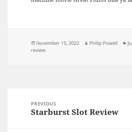
Posted
Author
C
November 15, 2022
Philip Powell
J
on
review
Post
navigation
PREVIOUS
Starburst Slot Review
Previous
post: