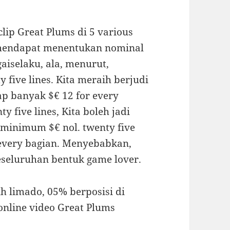
clip Great Plums di 5 various
a mendapat menentukan nominal
aiselaku, ala, menurut,
y five lines. Kita meraih berjudi
p banyak $€ 12 for every
 five lines, Kita boleh jadi
minimum $€ nol. twenty five
 every bagian. Menyebabkan,
keseluruhan bentuk game lover.
h limado, 05% berposisi di
online video Great Plums