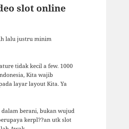
eo slot online
h lalu justru minim
ture tidak kecil a few. 1000
ndonesia, Kita wajib
da layar layout Kita. Ya
d dalam berani, bukan wujud
berupaya kerpl??an utk slot
alah Awak.