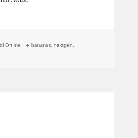
ategories
Tags
udi Online
bananas
,
nextgen
,