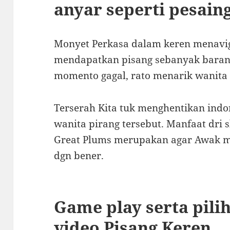
anyar seperti pesain
Monyet Perkasa dalam keren menavig
mendapatkan pisang sebanyak barang
momento gagal, rato menarik wanita
Terserah Kita tuk menghentikan ind
wanita pirang tersebut. Manfaat dri 
Great Plums merupakan agar Awak 
dgn bener.
Game play serta pili
video Pisang Keren