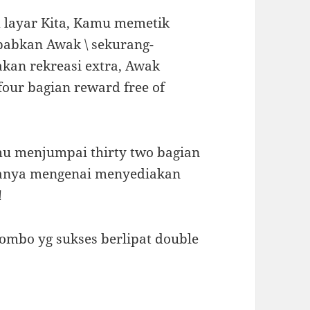
m layar Kita, Kamu memetik
babkan Awak \ sekurang-
kan rekreasi extra, Awak
four bagian reward free of
mu menjumpai thirty two bagian
ranya mengenai menyediakan
!
kombo yg sukses berlipat double