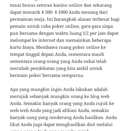
tunai bonus setoran kasino online dan sekarang
dapat menarik $ 500- $ 1000 Anda menang dari
permainan meja. Ini barangkali alasan terbesar bagi
pemain untuk coba poker online, gara-gara siapa
pun bersama dengan waktu luang 1/2 per jam dapat
melompat ke internet dan memainkan beberapa
kartu biaya. Membawa ruang poker online ke
tempat tinggal depan Anda, sementara masih
sementara orang-orang yang Anda sukai telah
merubah pendekatan yang kita ambil untuk
bermain poker bersama sempurna.
Apa yang mungkin ingin Anda lakukan adalah
merujuk sebanyak mungkin orang ke blog web
Anda. Semakin banyak orang yang Anda rujuk ke
web web Anda yang jadi afiliasi Anda, semakin
banyak uang yang cenderung Anda hasilkan. Anda
lihat Anda juga dapat menghasilkan duit melalui