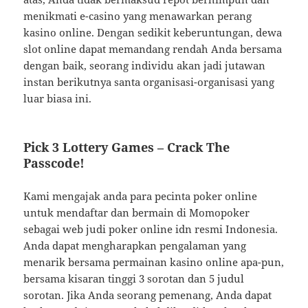
menikmati e-casino yang menawarkan perang
kasino online. Dengan sedikit keberuntungan, dewa
slot online dapat memandang rendah Anda bersama
dengan baik, seorang individu akan jadi jutawan
instan berikutnya santa organisasi-organisasi yang
luar biasa ini.
Pick 3 Lottery Games – Crack The
Passcode!
Kami mengajak anda para pecinta poker online
untuk mendaftar dan bermain di Momopoker
sebagai web judi poker online idn resmi Indonesia.
Anda dapat mengharapkan pengalaman yang
menarik bersama permainan kasino online apa-pun,
bersama kisaran tinggi 3 sorotan dan 5 judul
sorotan. Jika Anda seorang pemenang, Anda dapat