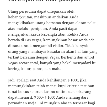
Utang perjudian dapat dilepaskan oleh
kebangkrutan, meskipun andaikan Anda
mengakibatkan utang bersama dengan alasan palsu,
atau melalui penipuan, Anda pasti dapat
mengajukan kasus kebangkrutan. Ketika Anda
berada di Las Vegas, kemungkinan besar Anda ada
di sana untuk mengambil risiko. Tidak banyak
orang yang membayar kesadaran akan hal lain yang
terkait bersama dengan Vegas. Berhenti dan ambil
Vegas secara total, banyak yang bakal menyadari itu
kering, kotor, panas, dan mahal.
Jadi, apalagi saat Anda kehilangan $ 1000, jika
memungkinkan telah mencukupi kriteria taruhan
tunai bonus setoran kasino online dan sekarang
dapat menarik $ 500- $ 1000 Anda menang dari
permainan meja. Ini mungkin alasan terbesar bagi