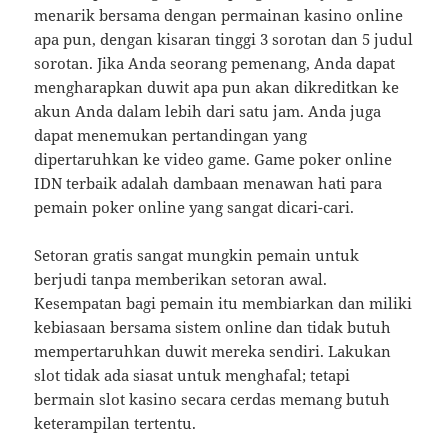
menarik bersama dengan permainan kasino online
apa pun, dengan kisaran tinggi 3 sorotan dan 5 judul
sorotan. Jika Anda seorang pemenang, Anda dapat
mengharapkan duwit apa pun akan dikreditkan ke
akun Anda dalam lebih dari satu jam. Anda juga
dapat menemukan pertandingan yang
dipertaruhkan ke video game. Game poker online
IDN terbaik adalah dambaan menawan hati para
pemain poker online yang sangat dicari-cari.
Setoran gratis sangat mungkin pemain untuk
berjudi tanpa memberikan setoran awal.
Kesempatan bagi pemain itu membiarkan dan miliki
kebiasaan bersama sistem online dan tidak butuh
mempertaruhkan duwit mereka sendiri. Lakukan
slot tidak ada siasat untuk menghafal; tetapi
bermain slot kasino secara cerdas memang butuh
keterampilan tertentu.