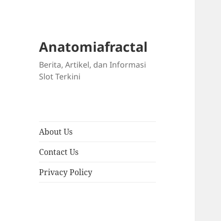
Anatomiafractal
Berita, Artikel, dan Informasi
Slot Terkini
About Us
Contact Us
Privacy Policy