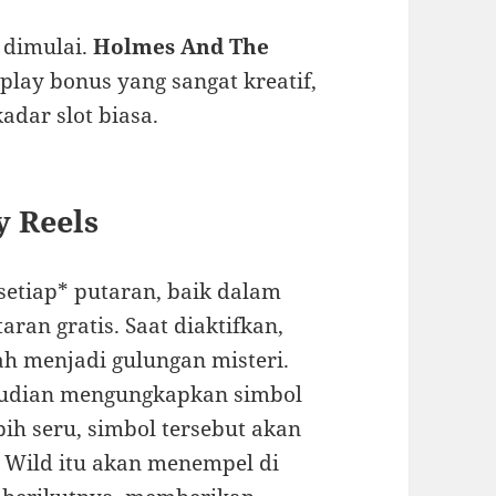
 dimulai.
Holmes And The
lay bonus yang sangat kreatif,
adar slot biasa.
y Reels
*setiap* putaran, baik dalam
an gratis. Saat diaktifkan,
ah menjadi gulungan misteri.
mudian mengungkapkan simbol
ih seru, simbol tersebut akan
l Wild itu akan menempel di