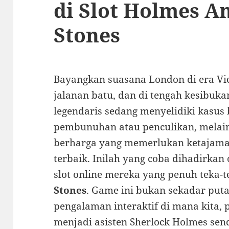
di Slot Holmes A
Stones
Bayangkan suasana London di era Vic
jalanan batu, dan di tengah kesibukan
legendaris sedang menyelidiki kasus
pembunuhan atau penculikan, melai
berharga yang memerlukan ketajaman
terbaik. Inilah yang coba dihadirkan
slot online mereka yang penuh teka-t
Stones
. Game ini bukan sekadar puta
pengalaman interaktif di mana kita, 
menjadi asisten Sherlock Holmes sendir