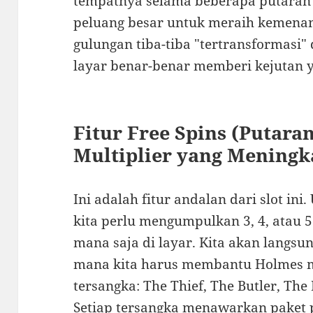
tempatnya selama beberapa putaran
peluang besar untuk meraih kemenan
gulungan tiba-tiba "tertransformasi
layar benar-benar memberi kejutan
Fitur Free Spins (Putara
Multiplier yang Meningk
Ini adalah fitur andalan dari slot in
kita perlu mengumpulkan 3, 4, atau 5 
mana saja di layar. Kita akan langsun
mana kita harus membantu Holmes me
tersangka: The Thief, The Butler, Th
Setiap tersangka menawarkan paket p