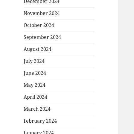
December 2024
November 2024
October 2024
September 2024
August 2024
July 2024
June 2024
May 2024
April 2024
March 2024
February 2024
January 2024