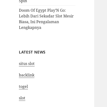
Spin
Doom Of Egypt Play’N Go:
Lebih Dari Sekadar Slot Mesir
Biasa, Ini Pengalaman
Lengkapnya
LATEST NEWS
situs slot
backlink
togel
slot