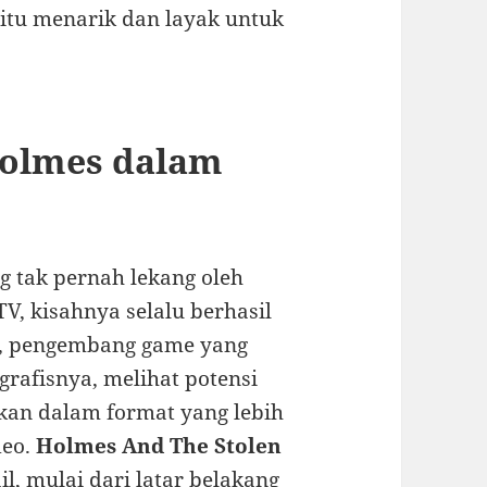
itu menarik dan layak untuk
Holmes dalam
g tak pernah lekang oleh
TV, kisahnya selalu berhasil
g, pengembang game yang
grafisnya, melihat potensi
rkan dalam format yang lebih
deo.
Holmes And The Stolen
l, mulai dari latar belakang