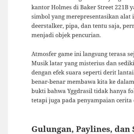
kantor Holmes di Baker Street 221B y
simbol yang merepresentasikan alat in
deerstalker, pipa, dan tentu saja, p
menjadi objek pencurian.
Atmosfer game ini langsung terasa se
Musik latar yang misterius dan sedi
dengan efek suara seperti derit lanta
benar-benar membawa kita ke dalam s
bukti bahwa Yggdrasil tidak hanya 
tetapi juga pada penyampaian cerita
Gulungan, Paylines, dan