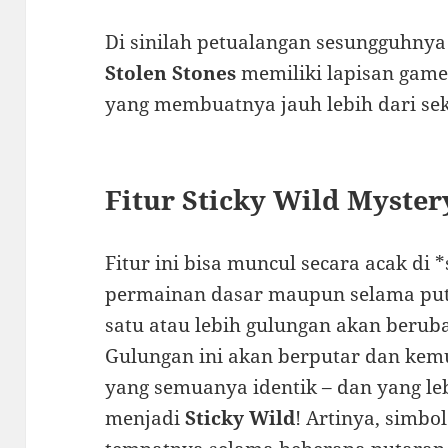
Di sinilah petualangan sesungguhnya
Stolen Stones
memiliki lapisan gamep
yang membuatnya jauh lebih dari sek
Fitur Sticky Wild Myster
Fitur ini bisa muncul secara acak di 
permainan dasar maupun selama putar
satu atau lebih gulungan akan berub
Gulungan ini akan berputar dan ke
yang semuanya identik – dan yang leb
menjadi
Sticky Wild
! Artinya, simbo