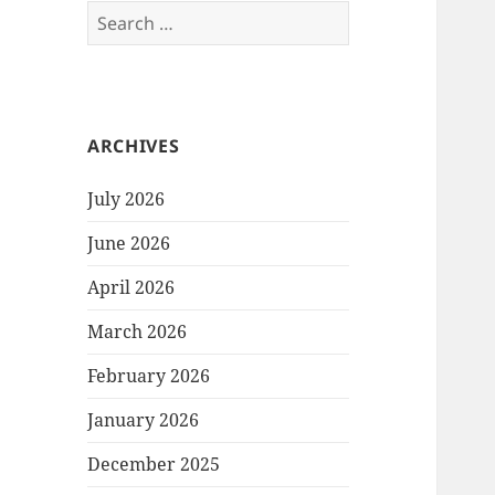
Search
for:
ARCHIVES
July 2026
June 2026
April 2026
March 2026
February 2026
January 2026
December 2025