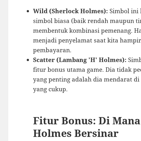
Wild (Sherlock Holmes):
Simbol ini
simbol biasa (baik rendah maupun t
membentuk kombinasi pemenang. Had
menjadi penyelamat saat kita hampi
pembayaran.
Scatter (Lambang 'H' Holmes):
Simb
fitur bonus utama game. Dia tidak p
yang penting adalah dia mendarat di
yang cukup.
Fitur Bonus: Di Mana
Holmes Bersinar