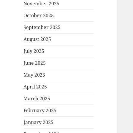
November 2025
October 2025
September 2025
August 2025
July 2025
June 2025
May 2025
April 2025
March 2025
February 2025
January 2025