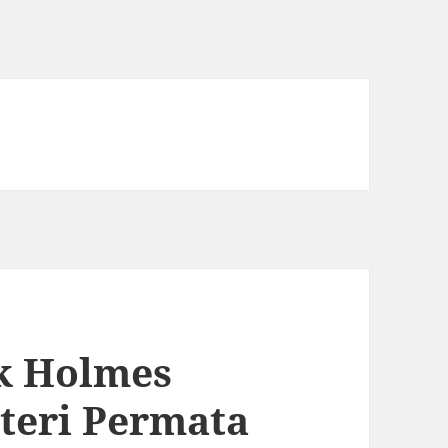
k Holmes
eri Permata