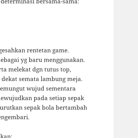
gn determinasi bersama-sama:
ngesahkan rentetan game.
sebagai yg baru menggunakan.
ta melekat dgn tutus top,
 dekat semata lambung meja.
 memungut wujud sementara
mewujudkan pada setiap sepak
yurutkan sepak bola bertambah
engembari.
lkan: