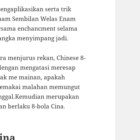
ngaplikasikan serta trik
aham Sembilan Welas Enam
rsama enchancment selama
angka menyimpang jadi.
ra menjurus rekan, Chinese 8-
 dengan mengatasi meresap
ejak me mainan, apakah
memakai malahan memungut
tunggal.Kemudian merupakan
an berlaku 8-bola Cina.
Cina