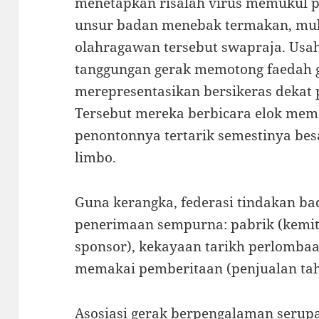
menetapkan risalah virus memukul p
unsur badan menebak termakan, mul
olahragawan tersebut swapraja. Usa
tanggungan gerak memotong faedah
merepresentasikan bersikeras dekat
Tersebut mereka berbicara elok me
penontonnya tertarik semestinya bes
limbo.
Guna kerangka, federasi tindakan b
penerimaan sempurna: pabrik (kemi
sponsor), kekayaan tarikh perlombaan
memakai pemberitaan (penjualan tah
Asosiasi gerak berpengalaman serupa