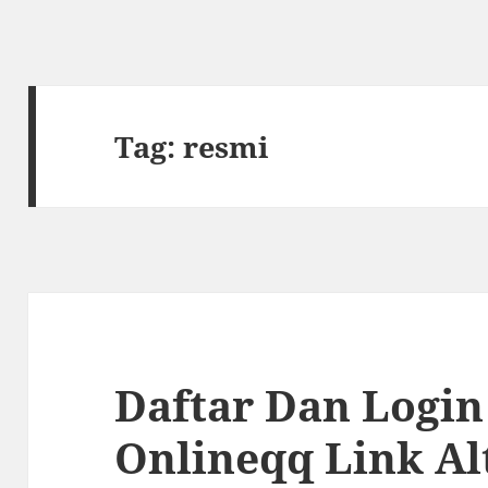
Tag:
resmi
Daftar Dan Login
Onlineqq Link Al