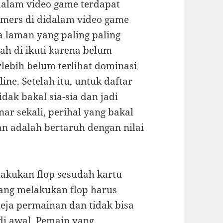
 dalam video game terdapat
gamers di didalam video game
 laman yang paling paling
ah di ikuti karena belum
rlebih belum terlihat dominasi
ine. Setelah itu, untuk daftar
idak bakal sia-sia dan jadi
ar sekali, perihal yang bakal
an adalah bertaruh dengan nilai
lakukan flop sesudah kartu
ang melakukan flop harus
eja permainan dan tidak bisa
di awal. Pemain yang