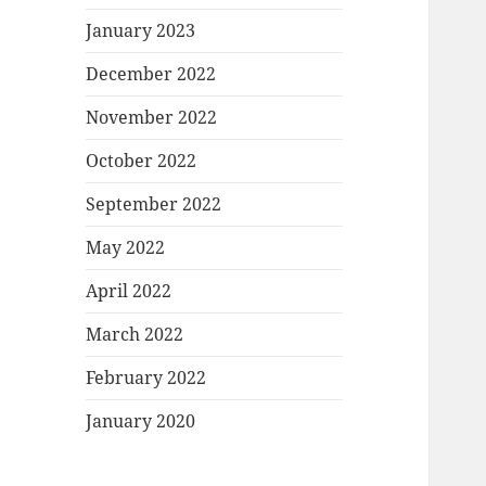
January 2023
December 2022
November 2022
October 2022
September 2022
May 2022
April 2022
March 2022
February 2022
January 2020