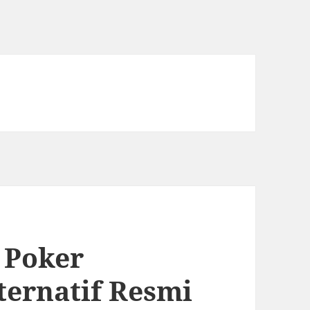
 Poker
ternatif Resmi