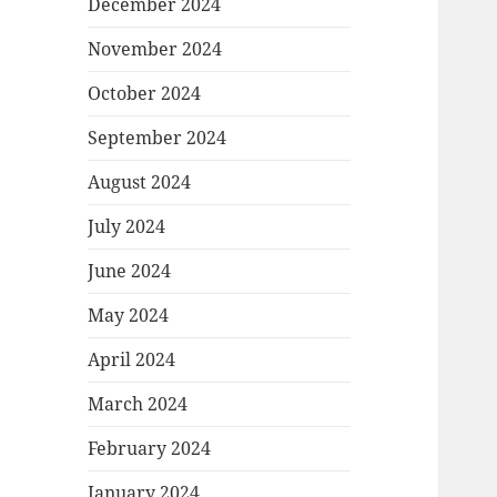
December 2024
November 2024
October 2024
September 2024
August 2024
July 2024
June 2024
May 2024
April 2024
March 2024
February 2024
January 2024