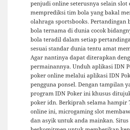
penjudi online seterusnya selain slot 
memprediksi tim bola yang bakal me
olahraga sportsbooks. Pertandingan b
bola ternama di dunia cocok bidangn
bola teradil dalam setiap pertandin
sesuai standar dunia tentu amat mem
Agar nantinya dapat diterapkan den
permainannya. Unduh aplikasi IDN P
poker online melalui aplikasi IDN Po
pengguna ponsel. Dengan tampilan ya
program IDN Poker ini khusus dituju
poker idn. Berkiprah selama hampir 
online ini, microgaming slot membaw
dan asyik untuk anda mainkan. Situs 
berkomitmen untuk memberikan ken