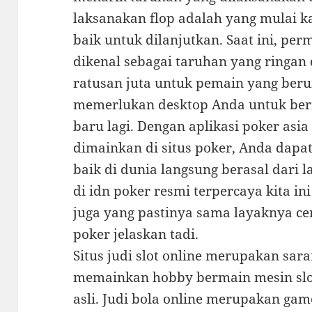
laksanakan flop adalah yang mulai k
baik untuk dilanjutkan. Saat ini, pe
dikenal sebagai taruhan yang ringan
ratusan juta untuk pemain yang berun
memerlukan desktop Anda untuk ber
baru lagi. Dengan aplikasi poker asia 
dimainkan di situs poker, Anda dapat
baik di dunia langsung berasal dari l
di idn poker resmi terpercaya kita i
juga yang pastinya sama layaknya ce
poker jelaskan tadi.
Situs judi slot online merupakan sar
memainkan hobby bermain mesin slo
asli. Judi bola online merupakan game