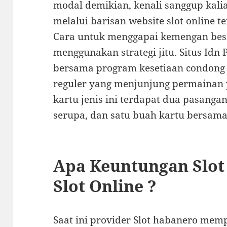
modal demikian, kenali sanggup kali
melalui barisan website slot online t
Cara untuk menggapai kemengan bes
menggunakan strategi jitu. Situs Idn 
bersama program kesetiaan condong
reguler yang menjunjung permainan 
kartu jenis ini terdapat dua pasangan
serupa, dan satu buah kartu bersama
Apa Keuntungan Slot
Slot Online ?
Saat ini provider Slot habanero memp