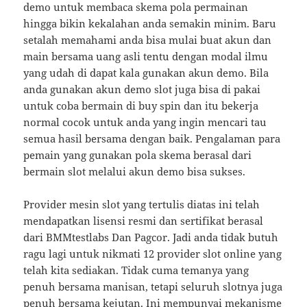
demo untuk membaca skema pola permainan
hingga bikin kekalahan anda semakin minim. Baru
setalah memahami anda bisa mulai buat akun dan
main bersama uang asli tentu dengan modal ilmu
yang udah di dapat kala gunakan akun demo. Bila
anda gunakan akun demo slot juga bisa di pakai
untuk coba bermain di buy spin dan itu bekerja
normal cocok untuk anda yang ingin mencari tau
semua hasil bersama dengan baik. Pengalaman para
pemain yang gunakan pola skema berasal dari
bermain slot melalui akun demo bisa sukses.
Provider mesin slot yang tertulis diatas ini telah
mendapatkan lisensi resmi dan sertifikat berasal
dari BMMtestlabs Dan Pagcor. Jadi anda tidak butuh
ragu lagi untuk nikmati 12 provider slot online yang
telah kita sediakan. Tidak cuma temanya yang
penuh bersama manisan, tetapi seluruh slotnya juga
penuh bersama kejutan. Ini mempunyai mekanisme