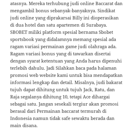
atasnya. Mereka terhubung judi online Baccarat dan
mengambil bonus sebanyak-banyaknya. Sindikat
judi online yang diprakarsai Billy ini dioperasikan
di dua hotel dan satu apartemen di Surabaya.
SBOBET miliki platform spesial bernama Sbobet
sportsbook yang didalamnya memang spesial ada
ragam variasi permainan game judi olahraga ada.
Ragam variasi bonus yang di tawarkan disertai
dengan syarat ketentuan yang Anda harus dipenuhi
terlebih dahulu. Jadi Silahkan baca pada halaman
promosi web website kami untuk bisa mendapatkan
informasi lengkap dan detail. Misalnya, judi bakarat
tujuh dapat dihitung untuk tujuh Jack, Ratu, dan
Raja segalanya dihitung 10, tetapi Ace dihargai
sebagai satu. Jangan sesekali tergiur akan promosi
berasal dari Permainan baccarat termurah di
Indonesia namun tidak safe sewaktu berada dan
main disana.