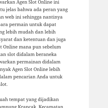
arkan Agen Slot Online ini
tu jelas bahwa ada peran yang
an web ini sehingga nantinya
para permain untuk dapat
g lebih mudah dan lebih
yarat dan ketentuan dan juga
lot Online mana pun sebelum
kan slot didalam beraneka
awarkan permainan didalam
nyak Agen Slot Online lebih
dalam pencarian Anda untuk
lot.
uah tempat yang dijadikan
 Kampung Krapcak, Kecamatan