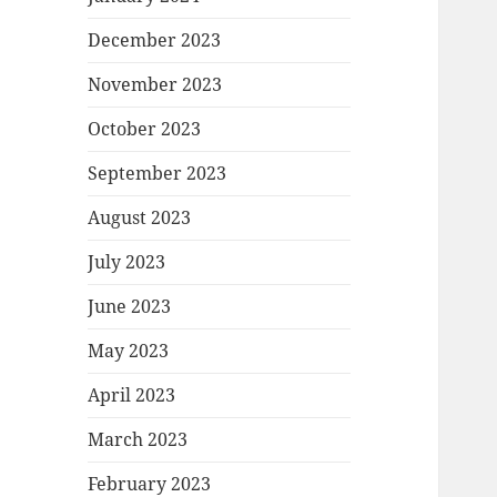
December 2023
November 2023
October 2023
September 2023
August 2023
July 2023
June 2023
May 2023
April 2023
March 2023
February 2023