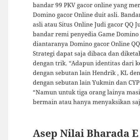
bandar 99 PKV gacor online yang me
Domino gacor Online duit asli. Band
asli atau Situs Online Judi gacor QQ 
bandar remi penyedia Game Domino g
diantaranya Domino gacor Online Q
Strategi dapat saja dibaca dan diketah
dengan trik. “Adapun identitas dari 
dengan sebutan lain Hendrik , KL den
dengan sebutan lain Yukmin dan CYP 
“Namun untuk tiga orang lainya masi
bermain atau hanya menyaksikan saj
Asep Nilai Bharada E