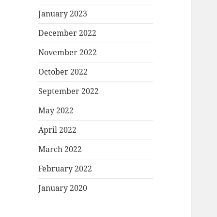
January 2023
December 2022
November 2022
October 2022
September 2022
May 2022
April 2022
March 2022
February 2022
January 2020