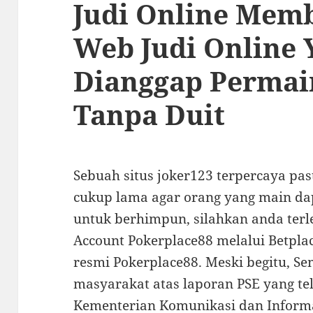
Judi Online Mem
Web Judi Online
Dianggap Permai
Tanpa Duit
Sebuah situs joker123 terpercaya pas
cukup lama agar orang yang main dapa
untuk berhimpun, silahkan anda ter
Account Pokerplace88 melalui Betpl
resmi Pokerplace88. Meski begitu, S
masyarakat atas laporan PSE yang te
Kementerian Komunikasi dan Inform