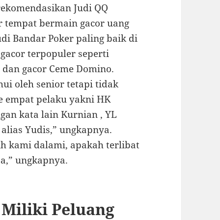
rekomendasikan Judi QQ
ar tempat bermain gacor uang
Judi Bandar Poker paling baik di
acor terpopuler seperti
Q dan gacor Ceme Domino.
ui oleh senior tetapi tidak
ke empat pelaku yakni HK
gan kata lain Kurnian , YL
alias Yudis,” ungkapnya.
h kami dalami, apakah terlibat
a,” ungkapnya.
 Miliki Peluang