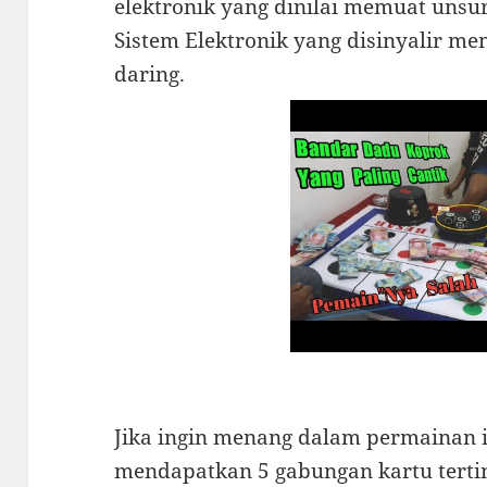
elektronik yang dinilai memuat unsu
Sistem Elektronik yang disinyalir me
daring.
Jika ingin menang dalam permainan i
mendapatkan 5 gabungan kartu terting