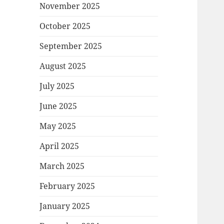
November 2025
October 2025
September 2025
August 2025
July 2025
June 2025
May 2025
April 2025
March 2025
February 2025
January 2025