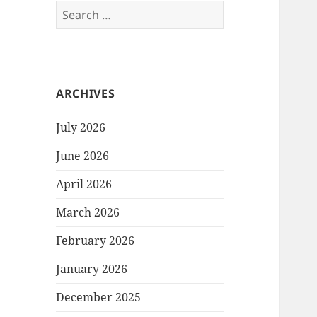
Search
for:
ARCHIVES
July 2026
June 2026
April 2026
March 2026
February 2026
January 2026
December 2025