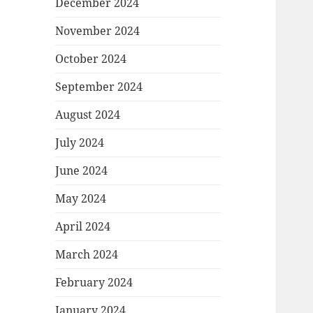
December 2024
November 2024
October 2024
September 2024
August 2024
July 2024
June 2024
May 2024
April 2024
March 2024
February 2024
January 2024