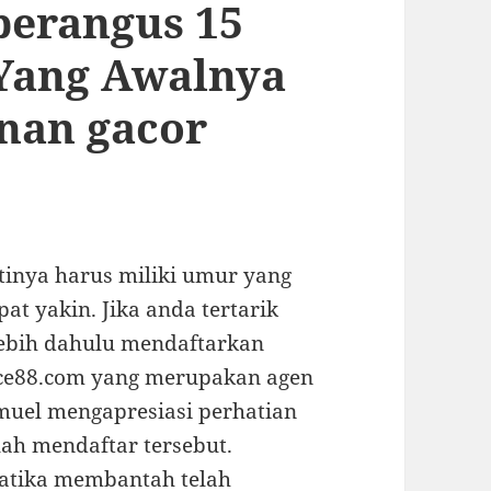
berangus 15
 Yang Awalnya
nan gacor
tinya harus miliki umur yang
t yakin. Jika anda tertarik
lebih dahulu mendaftarkan
ace88.com yang merupakan agen
emuel mengapresiasi perhatian
lah mendaftar tersebut.
atika membantah telah