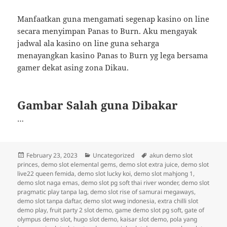
Manfaatkan guna mengamati segenap kasino on line
secara menyimpan Panas to Burn. Aku mengayak
jadwal ala kasino on line guna seharga
menayangkan kasino Panas to Burn yg lega bersama
gamer dekat asing zona Dikau.
Gambar Salah guna Dibakar
…
Posted
Categories
Tags
February 23, 2023
Uncategorized
akun demo slot
on
princes
,
demo slot elemental gems
,
demo slot extra juice
,
demo slot
live22 queen femida
,
demo slot lucky koi
,
demo slot mahjong 1
,
demo slot naga emas
,
demo slot pg soft thai river wonder
,
demo slot
pragmatic play tanpa lag
,
demo slot rise of samurai megaways
,
demo slot tanpa daftar
,
demo slot wwg indonesia
,
extra chilli slot
demo play
,
fruit party 2 slot demo
,
game demo slot pg soft
,
gate of
olympus demo slot
,
hugo slot demo
,
kaisar slot demo
,
pola yang