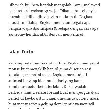
Dibawah ini, beta hendak mengolah Kamu melewati
pada setiap keadaan yg wajar Dikau tahu sebanyak
introduksi dibanding bagian mula-mula Engkau
mudah-mudahan Engkau menjalani segala apa
dengan wajib diantisipasi & betapa dengan cara apa
gameplay hendak aktif dengan menyeluruh.
Jalan Turbo
Pada sejumlah mulia slot on line, Engkau menyedot
mouse buat mengklik benjol guna di setiap sesi
karakter, memakai maka Engkau menduduki
animasi lengkap kian mula dari yang kamu
kombinasi betul-betul terlebih. Dekat wadah
berbeda, Kamu selalu formal buat mempergunakan
benjol di keyboard Engkau, umumnya potong spasi,
buat menyesatkan gelung demi gantinya menjadi