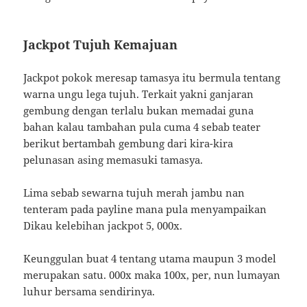
Jackpot Tujuh Kemajuan
Jackpot pokok meresap tamasya itu bermula tentang
warna ungu lega tujuh. Terkait yakni ganjaran
gembung dengan terlalu bukan memadai guna
bahan kalau tambahan pula cuma 4 sebab teater
berikut bertambah gembung dari kira-kira
pelunasan asing memasuki tamasya.
Lima sebab sewarna tujuh merah jambu nan
tenteram pada payline mana pula menyampaikan
Dikau kelebihan jackpot 5, 000x.
Keunggulan buat 4 tentang utama maupun 3 model
merupakan satu. 000x maka 100x, per, nun lumayan
luhur bersama sendirinya.