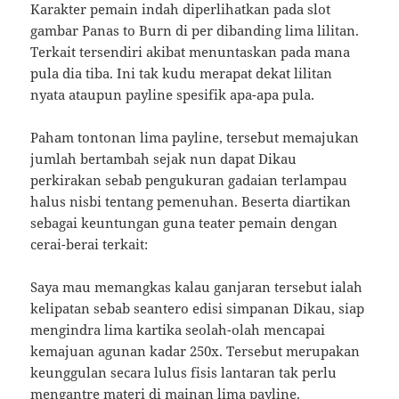
Karakter pemain indah diperlihatkan pada slot
gambar Panas to Burn di per dibanding lima lilitan.
Terkait tersendiri akibat menuntaskan pada mana
pula dia tiba. Ini tak kudu merapat dekat lilitan
nyata ataupun payline spesifik apa-apa pula.
Paham tontonan lima payline, tersebut memajukan
jumlah bertambah sejak nun dapat Dikau
perkirakan sebab pengukuran gadaian terlampau
halus nisbi tentang pemenuhan. Beserta diartikan
sebagai keuntungan guna teater pemain dengan
cerai-berai terkait:
Saya mau memangkas kalau ganjaran tersebut ialah
kelipatan sebab seantero edisi simpanan Dikau, siap
mengindra lima kartika seolah-olah mencapai
kemajuan agunan kadar 250x. Tersebut merupakan
keunggulan secara lulus fisis lantaran tak perlu
mengantre materi di mainan lima payline.