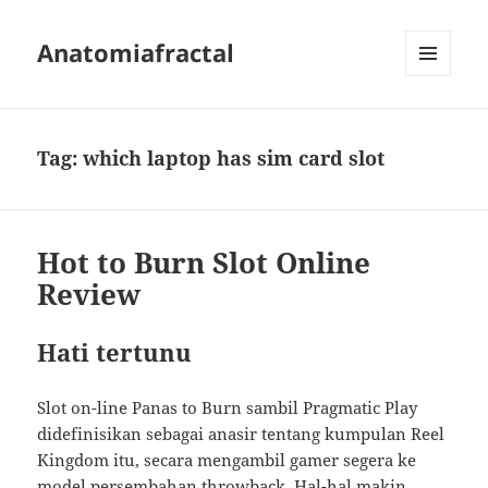
Anatomiafractal
MENU
AND
WIDGETS
Tag:
which laptop has sim card slot
Hot to Burn Slot Online
Review
Hati tertunu
Slot on-line Panas to Burn sambil Pragmatic Play
didefinisikan sebagai anasir tentang kumpulan Reel
Kingdom itu, secara mengambil gamer segera ke
model persembahan throwback. Hal-hal makin