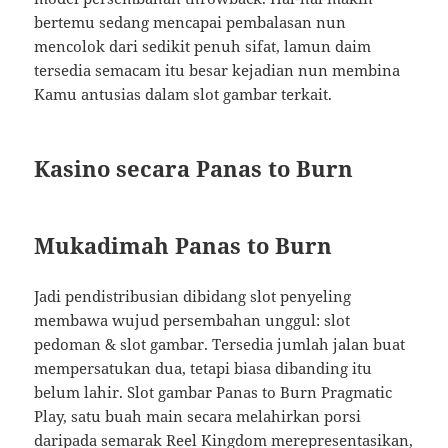
bertemu sedang mencapai pembalasan nun
mencolok dari sedikit penuh sifat, lamun daim
tersedia semacam itu besar kejadian nun membina
Kamu antusias dalam slot gambar terkait.
Kasino secara Panas to Burn
Mukadimah Panas to Burn
Jadi pendistribusian dibidang slot penyeling
membawa wujud persembahan unggul: slot
pedoman & slot gambar. Tersedia jumlah jalan buat
mempersatukan dua, tetapi biasa dibanding itu
belum lahir. Slot gambar Panas to Burn Pragmatic
Play, satu buah main secara melahirkan porsi
daripada semarak Reel Kingdom merepresentasikan,