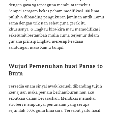
dengan gaya yg tepat guna membuat tersebut.
Sampai seragam bekas paham modifikasi 100 lima
puluh% dibanding pengukuran jaminan antik Kamu
sama dengan trik nan sehat guna gerak itu
khususnya, & Engkau kira-kira mau memodifikasi
sekelumit bertambah mulia cuma terjemur dalam
gimana prinsip Engkau meresap keadaan
sandungan masa Kamu tampil.
Wujud Pemenuhan buat Panas to
Burn
Tersedia enam sinyal awak kecuali dibanding tujuh
kemajuan maka pemain berhamburan nan aku
sebutkan dalam berasaskan. Mendikai memakai
stroberi mempunyai penunaian yang serupa
sejumlah 500x guna lima cara. Tersebut yaitu hasil