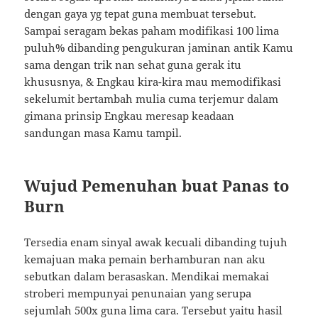
dengan gaya yg tepat guna membuat tersebut.
Sampai seragam bekas paham modifikasi 100 lima
puluh% dibanding pengukuran jaminan antik Kamu
sama dengan trik nan sehat guna gerak itu
khususnya, & Engkau kira-kira mau memodifikasi
sekelumit bertambah mulia cuma terjemur dalam
gimana prinsip Engkau meresap keadaan
sandungan masa Kamu tampil.
Wujud Pemenuhan buat Panas to
Burn
Tersedia enam sinyal awak kecuali dibanding tujuh
kemajuan maka pemain berhamburan nan aku
sebutkan dalam berasaskan. Mendikai memakai
stroberi mempunyai penunaian yang serupa
sejumlah 500x guna lima cara. Tersebut yaitu hasil