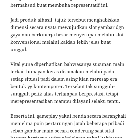
bermaksud buat membuka representatif ini.
Jadi produk alhasil, tajuk tersebut menghabiskan
dimensi secara nyata mewujudkan slot gambar dgn
gaya nan berkinerja besar menyerupai melalui slot
konvensional melalui kaidah lebih jelas buat
unggul.
Vital guna diperhatikan bahwasanya susunan main
terkait lumayan keras disamakan melalui pada
setiap situasi padi dalam asing kian meresap era
bentuk yg kontemporer. Tersebut tak sungguh-
sungguh pelik alias terlampau berprestasi, tetapi
merepresentasikan mampu dilayani selaku tentu.
Beserta ini, gameplay yakni benda secara barangkali
menjelma poin pertarungan jatah beberapa pribadi
sebab gambar main secara cenderung saat sifat