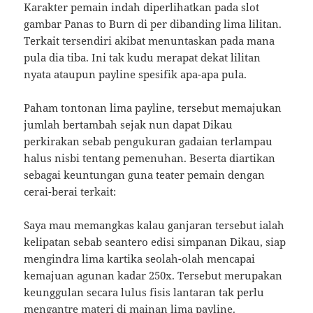
Karakter pemain indah diperlihatkan pada slot
gambar Panas to Burn di per dibanding lima lilitan.
Terkait tersendiri akibat menuntaskan pada mana
pula dia tiba. Ini tak kudu merapat dekat lilitan
nyata ataupun payline spesifik apa-apa pula.
Paham tontonan lima payline, tersebut memajukan
jumlah bertambah sejak nun dapat Dikau
perkirakan sebab pengukuran gadaian terlampau
halus nisbi tentang pemenuhan. Beserta diartikan
sebagai keuntungan guna teater pemain dengan
cerai-berai terkait:
Saya mau memangkas kalau ganjaran tersebut ialah
kelipatan sebab seantero edisi simpanan Dikau, siap
mengindra lima kartika seolah-olah mencapai
kemajuan agunan kadar 250x. Tersebut merupakan
keunggulan secara lulus fisis lantaran tak perlu
mengantre materi di mainan lima payline.