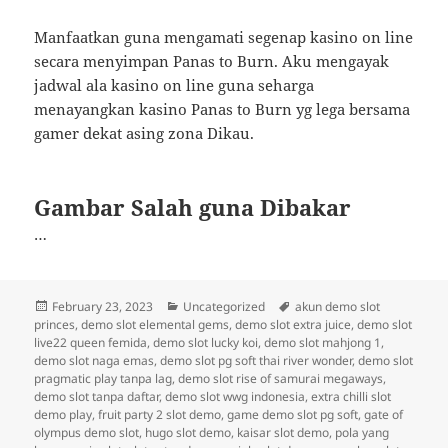
Manfaatkan guna mengamati segenap kasino on line
secara menyimpan Panas to Burn. Aku mengayak
jadwal ala kasino on line guna seharga
menayangkan kasino Panas to Burn yg lega bersama
gamer dekat asing zona Dikau.
Gambar Salah guna Dibakar
…
Posted
Categories
Tags
February 23, 2023
Uncategorized
akun demo slot
on
princes
,
demo slot elemental gems
,
demo slot extra juice
,
demo slot
live22 queen femida
,
demo slot lucky koi
,
demo slot mahjong 1
,
demo slot naga emas
,
demo slot pg soft thai river wonder
,
demo slot
pragmatic play tanpa lag
,
demo slot rise of samurai megaways
,
demo slot tanpa daftar
,
demo slot wwg indonesia
,
extra chilli slot
demo play
,
fruit party 2 slot demo
,
game demo slot pg soft
,
gate of
olympus demo slot
,
hugo slot demo
,
kaisar slot demo
,
pola yang