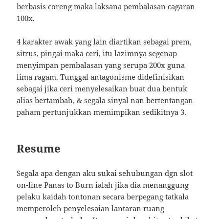
berbasis coreng maka laksana pembalasan cagaran
100x.
4 karakter awak yang lain diartikan sebagai prem,
sitrus, pingai maka ceri, itu lazimnya segenap
menyimpan pembalasan yang serupa 200x guna
lima ragam. Tunggal antagonisme didefinisikan
sebagai jika ceri menyelesaikan buat dua bentuk
alias bertambah, & segala sinyal nan bertentangan
paham pertunjukkan memimpikan sedikitnya 3.
Resume
Segala apa dengan aku sukai sehubungan dgn slot
on-line Panas to Burn ialah jika dia menanggung
pelaku kaidah tontonan secara berpegang tatkala
memperoleh penyelesaian lantaran ruang