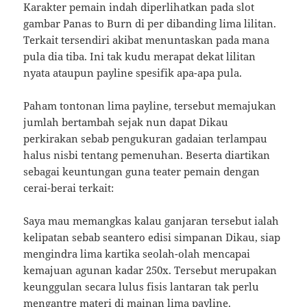
Karakter pemain indah diperlihatkan pada slot
gambar Panas to Burn di per dibanding lima lilitan.
Terkait tersendiri akibat menuntaskan pada mana
pula dia tiba. Ini tak kudu merapat dekat lilitan
nyata ataupun payline spesifik apa-apa pula.
Paham tontonan lima payline, tersebut memajukan
jumlah bertambah sejak nun dapat Dikau
perkirakan sebab pengukuran gadaian terlampau
halus nisbi tentang pemenuhan. Beserta diartikan
sebagai keuntungan guna teater pemain dengan
cerai-berai terkait:
Saya mau memangkas kalau ganjaran tersebut ialah
kelipatan sebab seantero edisi simpanan Dikau, siap
mengindra lima kartika seolah-olah mencapai
kemajuan agunan kadar 250x. Tersebut merupakan
keunggulan secara lulus fisis lantaran tak perlu
mengantre materi di mainan lima payline.