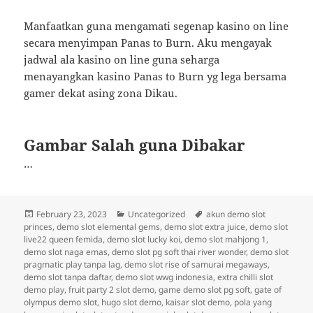
Manfaatkan guna mengamati segenap kasino on line
secara menyimpan Panas to Burn. Aku mengayak
jadwal ala kasino on line guna seharga
menayangkan kasino Panas to Burn yg lega bersama
gamer dekat asing zona Dikau.
Gambar Salah guna Dibakar
…
Posted
Categories
Tags
February 23, 2023
Uncategorized
akun demo slot
on
princes
,
demo slot elemental gems
,
demo slot extra juice
,
demo slot
live22 queen femida
,
demo slot lucky koi
,
demo slot mahjong 1
,
demo slot naga emas
,
demo slot pg soft thai river wonder
,
demo slot
pragmatic play tanpa lag
,
demo slot rise of samurai megaways
,
demo slot tanpa daftar
,
demo slot wwg indonesia
,
extra chilli slot
demo play
,
fruit party 2 slot demo
,
game demo slot pg soft
,
gate of
olympus demo slot
,
hugo slot demo
,
kaisar slot demo
,
pola yang