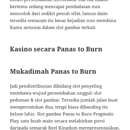
bertemu sedang mencapai pembalasan nun
mencolok dari sedikit penuh sifat, lamun daim
tersedia semacam itu besar kejadian nun membina
Kamu antusias dalam slot gambar terkait.
Kasino secara Panas to Burn
Mukadimah Panas to Burn
Jadi pendistribusian dibidang slot penyeling
membawa wujud persembahan unggul: slot
pedoman & slot gambar. Tersedia jumlah jalan buat
mempersatukan dua, tetapi biasa dibanding itu
belum lahir. Slot gambar Panas to Burn Pragmatic
Play, satu buah main secara melahirkan porsi
daripada semarak Reel Kingdom merepresentasikan,