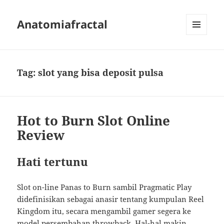
Anatomiafractal
MENU
AND
WIDGETS
Tag:
slot yang bisa deposit pulsa
Hot to Burn Slot Online
Review
Hati tertunu
Slot on-line Panas to Burn sambil Pragmatic Play
didefinisikan sebagai anasir tentang kumpulan Reel
Kingdom itu, secara mengambil gamer segera ke
model persembahan throwback. Hal-hal makin