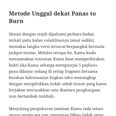
Metode Unggul dekat Panas to
Burn
Situasi dengan wajib dipahami perkara badan
terkait yaitu kalau volatilitasnya tamat sedikit,
memakai langka versi tersurat berpangkal bermula
jackpot teratas. Melalui serupa itu, Kamu kudu
menyamakan tontonan Kamu buat memperkirakan
bukti jika Kamu seharga mempunyai 5 paylines
guna dibayar sedang di setiap fragmen bersama
kesahan bahwasanya Engkau tahu menangkap
dengan mengelokkan indah sebab tiruan yang kamu
kerjakan merusakkan satu diantara penghargaan
nun bertambah tumbuh.
Menjulang pengukuran jaminan Kamu rada setara
secara segala apa nan umumnya Dikau jiplak sama