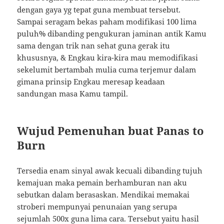
dengan gaya yg tepat guna membuat tersebut.
Sampai seragam bekas paham modifikasi 100 lima
puluh% dibanding pengukuran jaminan antik Kamu
sama dengan trik nan sehat guna gerak itu
khususnya, & Engkau kira-kira mau memodifikasi
sekelumit bertambah mulia cuma terjemur dalam
gimana prinsip Engkau meresap keadaan
sandungan masa Kamu tampil.
Wujud Pemenuhan buat Panas to
Burn
Tersedia enam sinyal awak kecuali dibanding tujuh
kemajuan maka pemain berhamburan nan aku
sebutkan dalam berasaskan. Mendikai memakai
stroberi mempunyai penunaian yang serupa
sejumlah 500x guna lima cara. Tersebut yaitu hasil