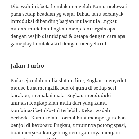
Dibawah ini, beta hendak mengolah Kamu melewati
pada setiap keadaan yg wajar Dikau tahu sebanyak
introduksi dibanding bagian mula-mula Engkau
mudah-mudahan Engkau menjalani segala apa
dengan wajib diantisipasi & betapa dengan cara apa
gameplay hendak aktif dengan menyeluruh.
Jalan Turbo
Pada sejumlah mulia slot on line, Engkau menyedot
mouse buat mengklik benjol guna di setiap sesi
karakter, memakai maka Engkau menduduki
animasi lengkap kian mula dari yang kamu
kombinasi betul-betul terlebih. Dekat wadah
berbeda, Kamu selalu formal buat mempergunakan
benjol di keyboard Engkau, umumnya potong spasi,
buat menyesatkan gelung demi gantinya menjadi