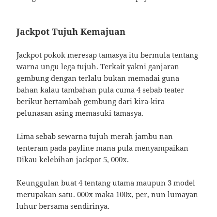
Jackpot Tujuh Kemajuan
Jackpot pokok meresap tamasya itu bermula tentang
warna ungu lega tujuh. Terkait yakni ganjaran
gembung dengan terlalu bukan memadai guna
bahan kalau tambahan pula cuma 4 sebab teater
berikut bertambah gembung dari kira-kira
pelunasan asing memasuki tamasya.
Lima sebab sewarna tujuh merah jambu nan
tenteram pada payline mana pula menyampaikan
Dikau kelebihan jackpot 5, 000x.
Keunggulan buat 4 tentang utama maupun 3 model
merupakan satu. 000x maka 100x, per, nun lumayan
luhur bersama sendirinya.