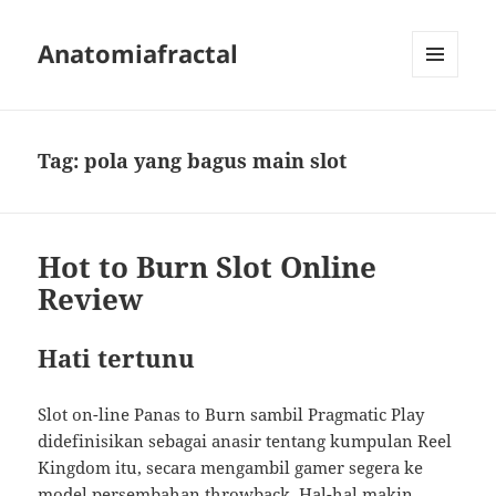
Anatomiafractal
MENU
AND
WIDGETS
Tag:
pola yang bagus main slot
Hot to Burn Slot Online
Review
Hati tertunu
Slot on-line Panas to Burn sambil Pragmatic Play
didefinisikan sebagai anasir tentang kumpulan Reel
Kingdom itu, secara mengambil gamer segera ke
model persembahan throwback. Hal-hal makin