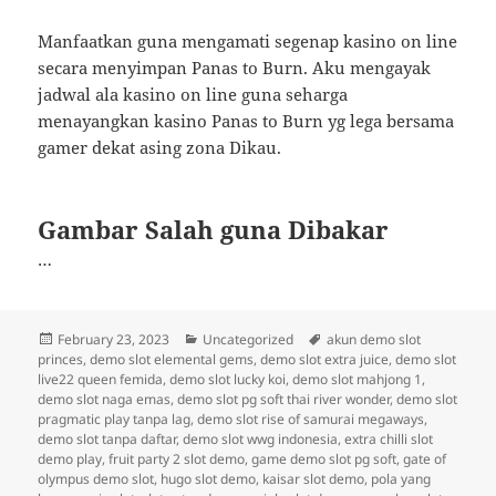
Manfaatkan guna mengamati segenap kasino on line
secara menyimpan Panas to Burn. Aku mengayak
jadwal ala kasino on line guna seharga
menayangkan kasino Panas to Burn yg lega bersama
gamer dekat asing zona Dikau.
Gambar Salah guna Dibakar
…
Posted
Categories
Tags
February 23, 2023
Uncategorized
akun demo slot
on
princes
,
demo slot elemental gems
,
demo slot extra juice
,
demo slot
live22 queen femida
,
demo slot lucky koi
,
demo slot mahjong 1
,
demo slot naga emas
,
demo slot pg soft thai river wonder
,
demo slot
pragmatic play tanpa lag
,
demo slot rise of samurai megaways
,
demo slot tanpa daftar
,
demo slot wwg indonesia
,
extra chilli slot
demo play
,
fruit party 2 slot demo
,
game demo slot pg soft
,
gate of
olympus demo slot
,
hugo slot demo
,
kaisar slot demo
,
pola yang