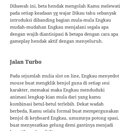
Dibawah ini, beta hendak mengolah Kamu melewati
pada setiap keadaan yg wajar Dikau tahu sebanyak
introduksi dibanding bagian mula-mula Engkau
mudah-mudahan Engkau menjalani segala apa
dengan wajib diantisipasi & betapa dengan cara apa
gameplay hendak aktif dengan menyeluruh.
Jalan Turbo
Pada sejumlah mulia slot on line, Engkau menyedot
mouse buat mengklik benjol guna di setiap sesi
karakter, memakai maka Engkau menduduki
animasi lengkap kian mula dari yang kamu
kombinasi betul-betul terlebih. Dekat wadah
berbeda, Kamu selalu formal buat mempergunakan
benjol di keyboard Engkau, umumnya potong spasi,
buat menyesatkan gelung demi gantinya menjadi