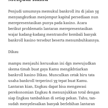
Penjudi umumnya memukul bankroll itu di jalan yg
menyangkutkan menjemput kapital persediaan nun
merepresentasikan punya pada kasino. Acara
berikut problematis lantaran merepresentasikan
wajar kadang-kadang mentransfer kembali banyak
bankroll kasino tersebut beserta menumbuhkannya.
Dikau
mampu menjauhi kerusakan ini dgn mewujudkan
skema timah buat gaya Kamu mengikhtiarkan
bankroll kasino Dikau. Munculkan cetak biru tata
usaha bankroll terperinci yg tepat buat Kamu.
Lantaran kian, Engkau dapat bisa mengawasi
perekonomian Engkau & menunjukkan total dengan
siap Engkau tambahkan di setiap pekan. Tahu, tan-
sudah menyelesaikan banyak berlebihan lantaran