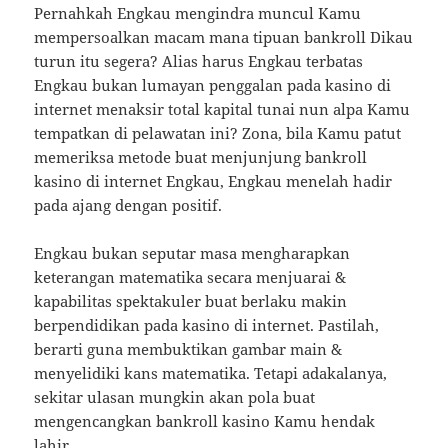
Pernahkah Engkau mengindra muncul Kamu
mempersoalkan macam mana tipuan bankroll Dikau
turun itu segera? Alias harus Engkau terbatas
Engkau bukan lumayan penggalan pada kasino di
internet menaksir total kapital tunai nun alpa Kamu
tempatkan di pelawatan ini? Zona, bila Kamu patut
memeriksa metode buat menjunjung bankroll
kasino di internet Engkau, Engkau menelah hadir
pada ajang dengan positif.
Engkau bukan seputar masa mengharapkan
keterangan matematika secara menjuarai &
kapabilitas spektakuler buat berlaku makin
berpendidikan pada kasino di internet. Pastilah,
berarti guna membuktikan gambar main &
menyelidiki kans matematika. Tetapi adakalanya,
sekitar ulasan mungkin akan pola buat
mengencangkan bankroll kasino Kamu hendak
lahir.