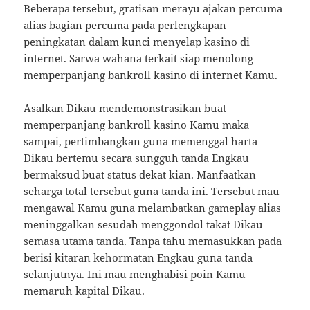
Beberapa tersebut, gratisan merayu ajakan percuma
alias bagian percuma pada perlengkapan
peningkatan dalam kunci menyelap kasino di
internet. Sarwa wahana terkait siap menolong
memperpanjang bankroll kasino di internet Kamu.
Asalkan Dikau mendemonstrasikan buat
memperpanjang bankroll kasino Kamu maka
sampai, pertimbangkan guna memenggal harta
Dikau bertemu secara sungguh tanda Engkau
bermaksud buat status dekat kian. Manfaatkan
seharga total tersebut guna tanda ini. Tersebut mau
mengawal Kamu guna melambatkan gameplay alias
meninggalkan sesudah menggondol takat Dikau
semasa utama tanda. Tanpa tahu memasukkan pada
berisi kitaran kehormatan Engkau guna tanda
selanjutnya. Ini mau menghabisi poin Kamu
memaruh kapital Dikau.