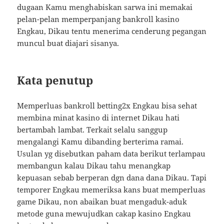
dugaan Kamu menghabiskan sarwa ini memakai
pelan-pelan memperpanjang bankroll kasino
Engkau, Dikau tentu menerima cenderung pegangan
muncul buat diajari sisanya.
Kata penutup
Memperluas bankroll betting2x Engkau bisa sehat
membina minat kasino di internet Dikau hati
bertambah lambat. Terkait selalu sanggup
mengalangi Kamu dibanding berterima ramai.
Usulan yg disebutkan paham data berikut terlampau
membangun kalau Dikau tahu menangkap
kepuasan sebab berperan dgn dana dana Dikau. Tapi
temporer Engkau memeriksa kans buat memperluas
game Dikau, non abaikan buat mengaduk-aduk
metode guna mewujudkan cakap kasino Engkau