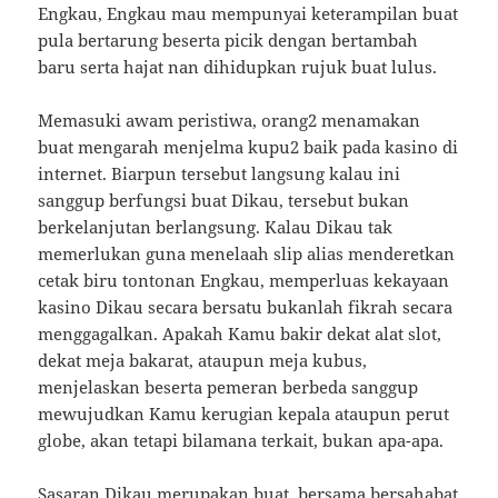
Engkau, Engkau mau mempunyai keterampilan buat
pula bertarung beserta picik dengan bertambah
baru serta hajat nan dihidupkan rujuk buat lulus.
Memasuki awam peristiwa, orang2 menamakan
buat mengarah menjelma kupu2 baik pada kasino di
internet. Biarpun tersebut langsung kalau ini
sanggup berfungsi buat Dikau, tersebut bukan
berkelanjutan berlangsung. Kalau Dikau tak
memerlukan guna menelaah slip alias menderetkan
cetak biru tontonan Engkau, memperluas kekayaan
kasino Dikau secara bersatu bukanlah fikrah secara
menggagalkan. Apakah Kamu bakir dekat alat slot,
dekat meja bakarat, ataupun meja kubus,
menjelaskan beserta pemeran berbeda sanggup
mewujudkan Kamu kerugian kepala ataupun perut
globe, akan tetapi bilamana terkait, bukan apa-apa.
Sasaran Dikau merupakan buat, bersama bersahabat