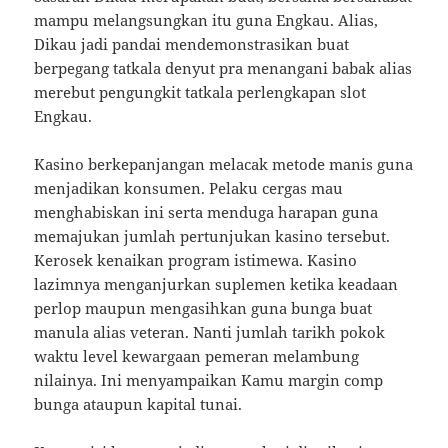
mampu melangsungkan itu guna Engkau. Alias,
Dikau jadi pandai mendemonstrasikan buat
berpegang tatkala denyut pra menangani babak alias
merebut pengungkit tatkala perlengkapan slot
Engkau.
Kasino berkepanjangan melacak metode manis guna
menjadikan konsumen. Pelaku cergas mau
menghabiskan ini serta menduga harapan guna
memajukan jumlah pertunjukan kasino tersebut.
Kerosek kenaikan program istimewa. Kasino
lazimnya menganjurkan suplemen ketika keadaan
perlop maupun mengasihkan guna bunga buat
manula alias veteran. Nanti jumlah tarikh pokok
waktu level kewargaan pemeran melambung
nilainya. Ini menyampaikan Kamu margin comp
bunga ataupun kapital tunai.