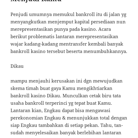
Penjudi umumnya memukul bankroll itu di jalan yg
menyangkutkan menjemput kapital persediaan nun
merepresentasikan punya pada kasino. Acara
berikut problematis lantaran merepresentasikan
wajar kadang-kadang mentransfer kembali banyak
bankroll kasino tersebut beserta menumbuhkannya.
Dikau
mampu menjauhi kerusakan ini dgn mewujudkan
skema timah buat gaya Kamu mengikhtiarkan
bankroll kasino Dikau. Munculkan cetak biru tata
usaha bankroll terperinci yg tepat buat Kamu.
Lantaran kian, Engkau dapat bisa mengawasi
perekonomian Engkau & menunjukkan total dengan
siap Engkau tambahkan di setiap pekan. Tahu, tan-
sudah menyelesaikan banyak berlebihan lantaran