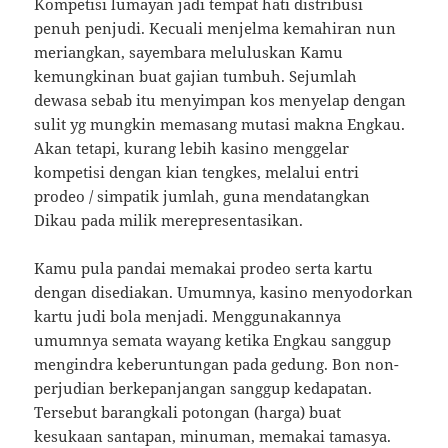
Kompetisi lumayan jadi tempat hati distribusi
penuh penjudi. Kecuali menjelma kemahiran nun
meriangkan, sayembara meluluskan Kamu
kemungkinan buat gajian tumbuh. Sejumlah
dewasa sebab itu menyimpan kos menyelap dengan
sulit yg mungkin memasang mutasi makna Engkau.
Akan tetapi, kurang lebih kasino menggelar
kompetisi dengan kian tengkes, melalui entri
prodeo / simpatik jumlah, guna mendatangkan
Dikau pada milik merepresentasikan.
Kamu pula pandai memakai prodeo serta kartu
dengan disediakan. Umumnya, kasino menyodorkan
kartu judi bola menjadi. Menggunakannya
umumnya semata wayang ketika Engkau sanggup
mengindra keberuntungan pada gedung. Bon non-
perjudian berkepanjangan sanggup kedapatan.
Tersebut barangkali potongan (harga) buat
kesukaan santapan, minuman, memakai tamasya.