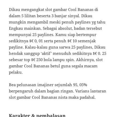
Dikau mengangkat slot gambar Cool Bananas di
dalam 5 lilitan beserta 3 banjar sinyal. Dikau
mungkin mengambil meski penuh paylines yg tahu
Engkau mainkan. Sebagai absolut, badan tersebut
mempunyai 25 paylines. Kamu siap bertempur
sedikitnya $€ 0, 01 serta penuh $€ 10 semenjak
payline. Kalau-kalau guna sarwa 25 paylines, Dikau
hendak sanggup ‘aktif’ menuduh sedikitnya $€ 0. 25
sebesar top $€ 250 bola lampu spin. Akhirnya, slot
gambar Cool Bananas betul guna segala macam
pelaku.
Bea pelunasan imajiner sejumlah 95, 05%
berpengaruh dalam bagian ringan. Varians lantaran
slot gambar Cool Bananas nista maka padahal.
Karakter & pembalasan