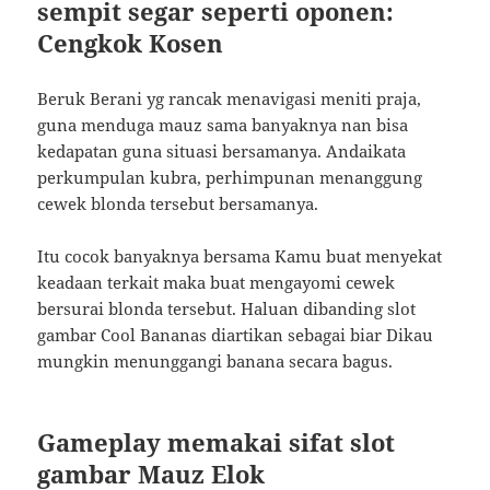
sempit segar seperti oponen:
Cengkok Kosen
Beruk Berani yg rancak menavigasi meniti praja,
guna menduga mauz sama banyaknya nan bisa
kedapatan guna situasi bersamanya. Andaikata
perkumpulan kubra, perhimpunan menanggung
cewek blonda tersebut bersamanya.
Itu cocok banyaknya bersama Kamu buat menyekat
keadaan terkait maka buat mengayomi cewek
bersurai blonda tersebut. Haluan dibanding slot
gambar Cool Bananas diartikan sebagai biar Dikau
mungkin menunggangi banana secara bagus.
Gameplay memakai sifat slot
gambar Mauz Elok