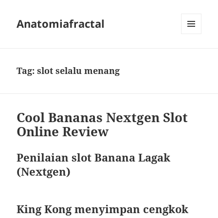
Anatomiafractal
MENU
AND
WIDGETS
Tag:
slot selalu menang
Cool Bananas Nextgen Slot
Online Review
Penilaian slot Banana Lagak
(Nextgen)
King Kong menyimpan cengkok