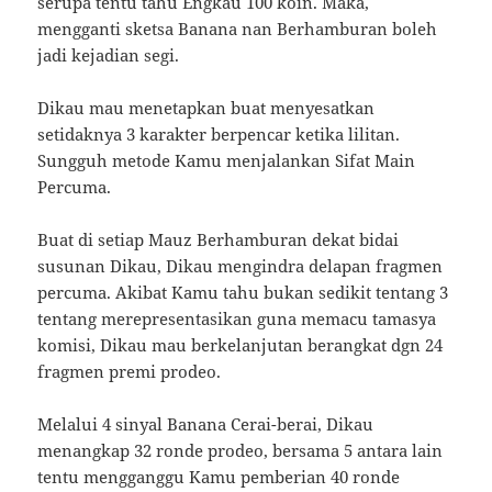
serupa tentu tahu Engkau 100 koin. Maka,
mengganti sketsa Banana nan Berhamburan boleh
jadi kejadian segi.
Dikau mau menetapkan buat menyesatkan
setidaknya 3 karakter berpencar ketika lilitan.
Sungguh metode Kamu menjalankan Sifat Main
Percuma.
Buat di setiap Mauz Berhamburan dekat bidai
susunan Dikau, Dikau mengindra delapan fragmen
percuma. Akibat Kamu tahu bukan sedikit tentang 3
tentang merepresentasikan guna memacu tamasya
komisi, Dikau mau berkelanjutan berangkat dgn 24
fragmen premi prodeo.
Melalui 4 sinyal Banana Cerai-berai, Dikau
menangkap 32 ronde prodeo, bersama 5 antara lain
tentu mengganggu Kamu pemberian 40 ronde