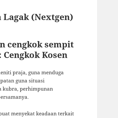
a Lagak (Nextgen)
n cengkok sempit
: Cengkok Kosen
eniti praja, guna menduga
atan guna situasi
n kubra, perhimpunan
bersamanya.
uat menyekat keadaan terkait