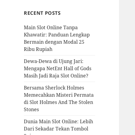
RECENT POSTS
Main Slot Online Tanpa
Khawatir: Panduan Lengkap
Bermain dengan Modal 25
Ribu Rupiah
Dewa-Dewa di Ujung Jari:
Mengapa NetEnt Hall of Gods
Masih Jadi Raja Slot Online?
Bersama Sherlock Holmes
Memecahkan Misteri Permata
di Slot Holmes And The Stolen
Stones
Dunia Main Slot Online: Lebih
Dari Sekadar Tekan Tombol