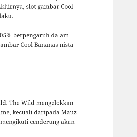
Akhirnya, slot gambar Cool
laku.
, 05% berpengaruh dalam
 gambar Cool Bananas nista
ild. The Wild mengelokkan
game, kecuali daripada Mauz
 mengikuti cenderung akan