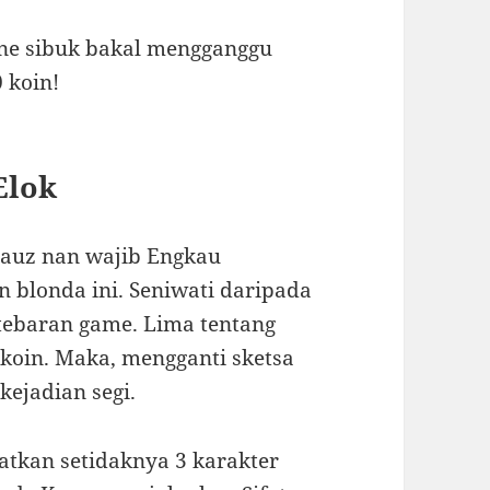
ine sibuk bakal mengganggu
 koin!
Elok
mauz nan wajib Engkau
blonda ini. Seniwati daripada
 tebaran game. Lima tentang
 koin. Maka, mengganti sketsa
ejadian segi.
tkan setidaknya 3 karakter