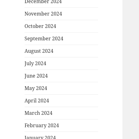
December 2024
November 2024
October 2024
September 2024
August 2024
July 2024
June 2024
May 2024
April 2024
March 2024
February 2024
January 2024