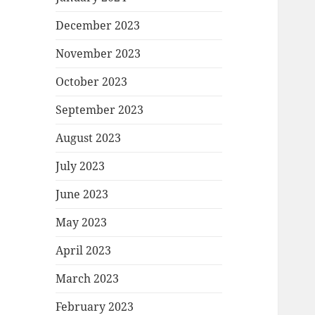
December 2023
November 2023
October 2023
September 2023
August 2023
July 2023
June 2023
May 2023
April 2023
March 2023
February 2023