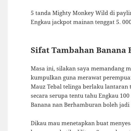
5 tanda Mighty Monkey Wild di payl
Engkau jackpot mainan tenggat 5. 000
Sifat Tambahan Banana 
Masa ini, silakan saya memandang 
kumpulkan guna merawat perempuan 
Mauz Tebal telinga berlaku lantaran
secara serupa tentu tahu Engkau 100
Banana nan Berhamburan boleh jadi k
Dikau mau menetapkan buat menyesa