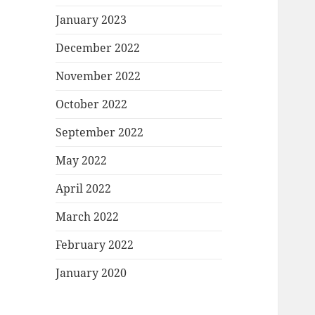
January 2023
December 2022
November 2022
October 2022
September 2022
May 2022
April 2022
March 2022
February 2022
January 2020