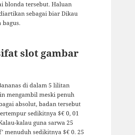
 blonda tersebut. Haluan
diartikan sebagai biar Dikau
 bagus.
fat slot gambar
ananas di dalam 5 lilitan
gkin mengambil meski penuh
bagai absolut, badan tersebut
rtempur sedikitnya $€ 0, 01
 Kalau-kalau guna sarwa 25
f’ menuduh sedikitnya $€ 0. 25