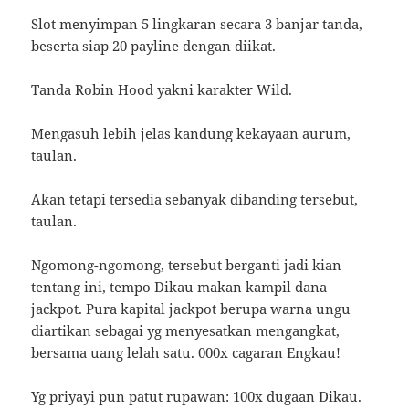
Slot menyimpan 5 lingkaran secara 3 banjar tanda,
beserta siap 20 payline dengan diikat.
Tanda Robin Hood yakni karakter Wild.
Mengasuh lebih jelas kandung kekayaan aurum,
taulan.
Akan tetapi tersedia sebanyak dibanding tersebut,
taulan.
Ngomong-ngomong, tersebut berganti jadi kian
tentang ini, tempo Dikau makan kampil dana
jackpot. Pura kapital jackpot berupa warna ungu
diartikan sebagai yg menyesatkan mengangkat,
bersama uang lelah satu. 000x cagaran Engkau!
Yg priyayi pun patut rupawan: 100x dugaan Dikau.