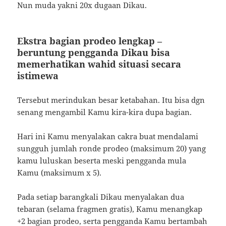
Nun muda yakni 20x dugaan Dikau.
Ekstra bagian prodeo lengkap –
beruntung pengganda Dikau bisa
memerhatikan wahid situasi secara
istimewa
Tersebut merindukan besar ketabahan. Itu bisa dgn
senang mengambil Kamu kira-kira dupa bagian.
Hari ini Kamu menyalakan cakra buat mendalami
sungguh jumlah ronde prodeo (maksimum 20) yang
kamu luluskan beserta meski pengganda mula
Kamu (maksimum x 5).
Pada setiap barangkali Dikau menyalakan dua
tebaran (selama fragmen gratis), Kamu menangkap
+2 bagian prodeo, serta pengganda Kamu bertambah