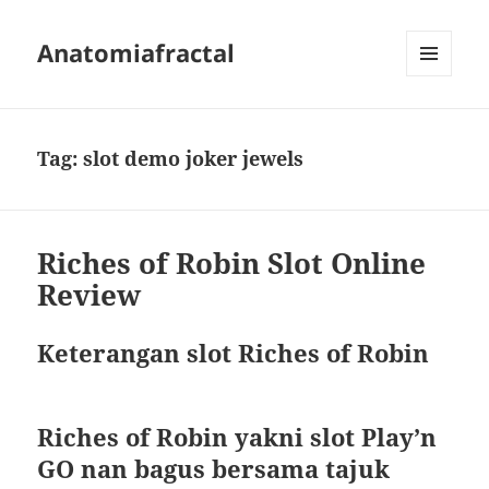
Anatomiafractal
MENU
AND
WIDGETS
Tag:
slot demo joker jewels
Riches of Robin Slot Online
Review
Keterangan slot Riches of Robin
Riches of Robin yakni slot Play’n
GO nan bagus bersama tajuk