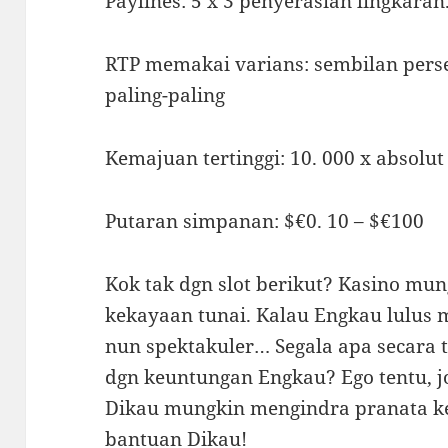
Paylines: 5 x 3 penyerasian lingkaran
RTP memakai varians: sembilan pers
paling-paling
Kemajuan tertinggi: 10. 000 x absolut 
Putaran simpanan: $€0. 10 – $€100
Kok tak dgn slot berikut? Kasino m
kekayaan tunai. Kalau Engkau lulus
nun spektakuler… Segala apa secara 
dgn keuntungan Engkau? Ego tentu, 
Dikau mungkin mengindra pranata ke
bantuan Dikau!