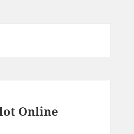
lot Online