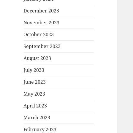
December 2023
November 2023
October 2023
September 2023
August 2023
July 2023
June 2023
May 2023
April 2023
March 2023
February 2023