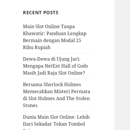
RECENT POSTS
Main Slot Online Tanpa
Khawatir: Panduan Lengkap
Bermain dengan Modal 25
Ribu Rupiah
Dewa-Dewa di Ujung Jari:
Mengapa NetEnt Hall of Gods
Masih Jadi Raja Slot Online?
Bersama Sherlock Holmes
Memecahkan Misteri Permata
di Slot Holmes And The Stolen
Stones
Dunia Main Slot Online: Lebih
Dari Sekadar Tekan Tombol