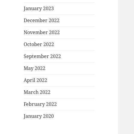
January 2023
December 2022
November 2022
October 2022
September 2022
May 2022
April 2022
March 2022
February 2022
January 2020