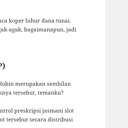
aca koper luhur dana tunai.
gak-agak, bagaimanapun, jadi
P)
s Robin merupakan sembilan
knya tersebut, temanku?
rol preskripsi jasmani slot
t tersebut secara distribusi