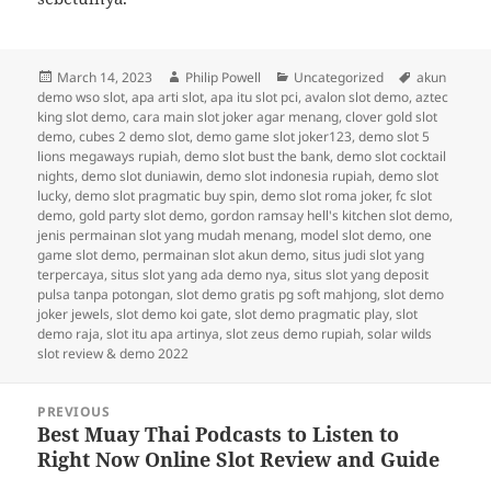
Posted
Author
Categories
Tags
March 14, 2023
Philip Powell
Uncategorized
akun
on
demo wso slot
,
apa arti slot
,
apa itu slot pci
,
avalon slot demo
,
aztec
king slot demo
,
cara main slot joker agar menang
,
clover gold slot
demo
,
cubes 2 demo slot
,
demo game slot joker123
,
demo slot 5
lions megaways rupiah
,
demo slot bust the bank
,
demo slot cocktail
nights
,
demo slot duniawin
,
demo slot indonesia rupiah
,
demo slot
lucky
,
demo slot pragmatic buy spin
,
demo slot roma joker
,
fc slot
demo
,
gold party slot demo
,
gordon ramsay hell's kitchen slot demo
,
jenis permainan slot yang mudah menang
,
model slot demo
,
one
game slot demo
,
permainan slot akun demo
,
situs judi slot yang
terpercaya
,
situs slot yang ada demo nya
,
situs slot yang deposit
pulsa tanpa potongan
,
slot demo gratis pg soft mahjong
,
slot demo
joker jewels
,
slot demo koi gate
,
slot demo pragmatic play
,
slot
demo raja
,
slot itu apa artinya
,
slot zeus demo rupiah
,
solar wilds
slot review & demo 2022
Post
PREVIOUS
navigation
Best Muay Thai Podcasts to Listen to
Previous
Right Now Online Slot Review and Guide
post: