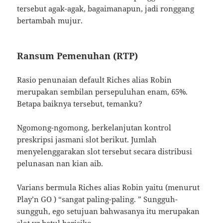
tersebut agak-agak, bagaimanapun, jadi ronggang
bertambah mujur.
Ransum Pemenuhan (RTP)
Rasio penunaian default Riches alias Robin
merupakan sembilan persepuluhan enam, 65%.
Betapa baiknya tersebut, temanku?
Ngomong-ngomong, berkelanjutan kontrol
preskripsi jasmani slot berikut. Jumlah
menyelenggarakan slot tersebut secara distribusi
pelunasan nan kian aib.
Varians bermula Riches alias Robin yaitu (menurut
Play’n GO ) “sangat paling-paling. ” Sungguh-
sungguh, ego setujuan bahwasanya itu merupakan