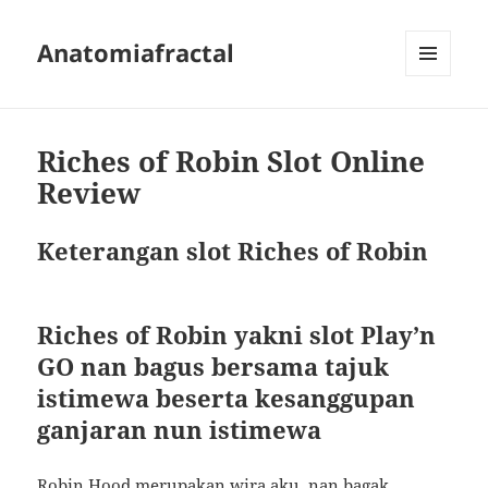
Anatomiafractal
MENU
AND
WIDGETS
Riches of Robin Slot Online
Review
Keterangan slot Riches of Robin
Riches of Robin yakni slot Play’n
GO nan bagus bersama tajuk
istimewa beserta kesanggupan
ganjaran nun istimewa
Robin Hood merupakan wira aku, nan bagak