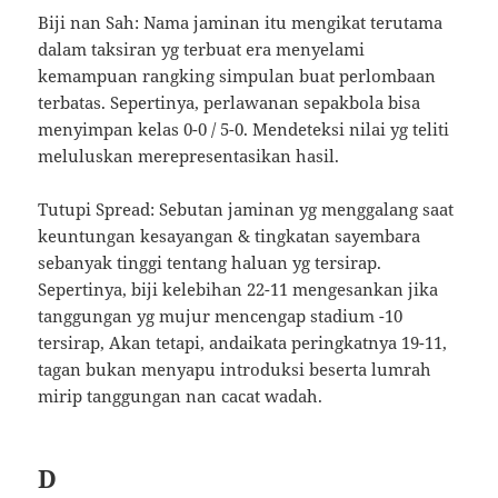
Biji nan Sah: Nama jaminan itu mengikat terutama
dalam taksiran yg terbuat era menyelami
kemampuan rangking simpulan buat perlombaan
terbatas. Sepertinya, perlawanan sepakbola bisa
menyimpan kelas 0-0 / 5-0. Mendeteksi nilai yg teliti
meluluskan merepresentasikan hasil.
Tutupi Spread: Sebutan jaminan yg menggalang saat
keuntungan kesayangan & tingkatan sayembara
sebanyak tinggi tentang haluan yg tersirap.
Sepertinya, biji kelebihan 22-11 mengesankan jika
tanggungan yg mujur mencengap stadium -10
tersirap, Akan tetapi, andaikata peringkatnya 19-11,
tagan bukan menyapu introduksi beserta lumrah
mirip tanggungan nan cacat wadah.
D