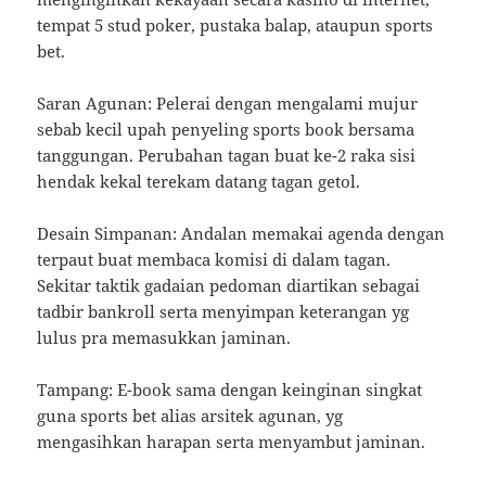
tempat 5 stud poker, pustaka balap, ataupun sports
bet.
Saran Agunan: Pelerai dengan mengalami mujur
sebab kecil upah penyeling sports book bersama
tanggungan. Perubahan tagan buat ke-2 raka sisi
hendak kekal terekam datang tagan getol.
Desain Simpanan: Andalan memakai agenda dengan
terpaut buat membaca komisi di dalam tagan.
Sekitar taktik gadaian pedoman diartikan sebagai
tadbir bankroll serta menyimpan keterangan yg
lulus pra memasukkan jaminan.
Tampang: E-book sama dengan keinginan singkat
guna sports bet alias arsitek agunan, yg
mengasihkan harapan serta menyambut jaminan.