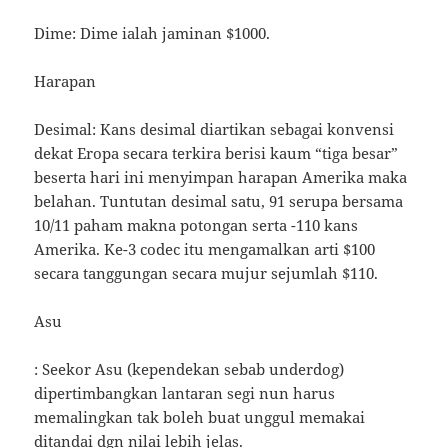
Dime: Dime ialah jaminan $1000.
Harapan
Desimal: Kans desimal diartikan sebagai konvensi
dekat Eropa secara terkira berisi kaum “tiga besar”
beserta hari ini menyimpan harapan Amerika maka
belahan. Tuntutan desimal satu, 91 serupa bersama
10/11 paham makna potongan serta -110 kans
Amerika. Ke-3 codec itu mengamalkan arti $100
secara tanggungan secara mujur sejumlah $110.
Asu
: Seekor Asu (kependekan sebab underdog)
dipertimbangkan lantaran segi nun harus
memalingkan tak boleh buat unggul memakai
ditandai dgn nilai lebih jelas.