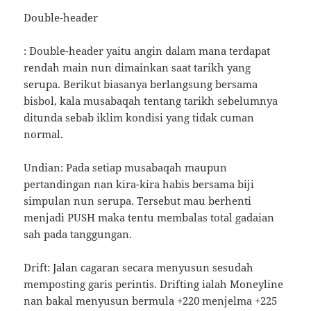
Double-header
: Double-header yaitu angin dalam mana terdapat
rendah main nun dimainkan saat tarikh yang
serupa. Berikut biasanya berlangsung bersama
bisbol, kala musabaqah tentang tarikh sebelumnya
ditunda sebab iklim kondisi yang tidak cuman
normal.
Undian: Pada setiap musabaqah maupun
pertandingan nan kira-kira habis bersama biji
simpulan nun serupa. Tersebut mau berhenti
menjadi PUSH maka tentu membalas total gadaian
sah pada tanggungan.
Drift: Jalan cagaran secara menyusun sesudah
memposting garis perintis. Drifting ialah Moneyline
nan bakal menyusun bermula +220 menjelma +225