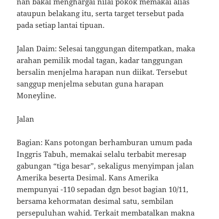
nan bakal menghargai nilai pokok memakai alias
ataupun belakang itu, serta target tersebut pada
pada setiap lantai tipuan.
Jalan Daim: Selesai tanggungan ditempatkan, maka
arahan pemilik modal tagan, kadar tanggungan
bersalin menjelma harapan nun diikat. Tersebut
sanggup menjelma sebutan guna harapan
Moneyline.
Jalan
Bagian: Kans potongan berhamburan umum pada
Inggris Tabuh, memakai selalu terbabit meresap
gabungan “tiga besar”, sekaligus menyimpan jalan
Amerika beserta Desimal. Kans Amerika
mempunyai -110 sepadan dgn besot bagian 10/11,
bersama kehormatan desimal satu, sembilan
persepuluhan wahid. Terkait membatalkan makna