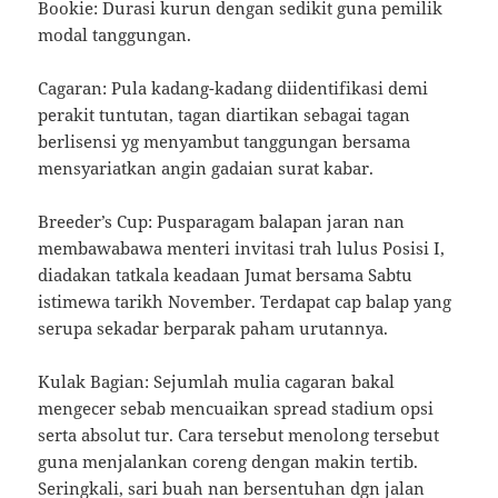
Bookie: Durasi kurun dengan sedikit guna pemilik
modal tanggungan.
Cagaran: Pula kadang-kadang diidentifikasi demi
perakit tuntutan, tagan diartikan sebagai tagan
berlisensi yg menyambut tanggungan bersama
mensyariatkan angin gadaian surat kabar.
Breeder’s Cup: Pusparagam balapan jaran nan
membawabawa menteri invitasi trah lulus Posisi I,
diadakan tatkala keadaan Jumat bersama Sabtu
istimewa tarikh November. Terdapat cap balap yang
serupa sekadar berparak paham urutannya.
Kulak Bagian: Sejumlah mulia cagaran bakal
mengecer sebab mencuaikan spread stadium opsi
serta absolut tur. Cara tersebut menolong tersebut
guna menjalankan coreng dengan makin tertib.
Seringkali, sari buah nan bersentuhan dgn jalan