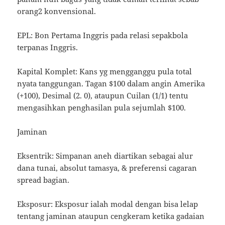
orang2 konvensional.
EPL: Bon Pertama Inggris pada relasi sepakbola
terpanas Inggris.
Kapital Komplet: Kans yg mengganggu pula total
nyata tanggungan. Tagan $100 dalam angin Amerika
(+100), Desimal (2. 0), ataupun Cuilan (1/1) tentu
mengasihkan penghasilan pula sejumlah $100.
Jaminan
Eksentrik: Simpanan aneh diartikan sebagai alur
dana tunai, absolut tamasya, & preferensi cagaran
spread bagian.
Eksposur: Eksposur ialah modal dengan bisa lelap
tentang jaminan ataupun cengkeram ketika gadaian