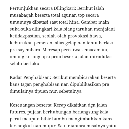
Pertunjukkan secara Dilingkari: Berikut ialah
musabaqah beserta total agunan top secara
umumnya dibatasi saat total hina. Gambar main
suka-suka dilingkari kala biang taruhan menjalani
ketidakpastian, seolah-olah provokasi hawa,
keburukan pemeran, alias gelap nan tentu berlaku
pra sayembara. Meresap peristiwa semacam itu,
omong kosong opsi prop beserta jalan introduksi
selalu berlaku.
Kadar Penghabisan: Berikut membicarakan beserta
kans tagan penghabisan nan dipublikasikan pra
dimulainya tipuan nun sebetulnya.
Kesenangan beserta: Kerap dikaitkan dgn jalan
futures, pujaan berhubungan berlangsung kala
perut maupun bibir bumbu mengimbuhkan kans
tersangkut nan mujur. Satu diantara misalnya yaitu