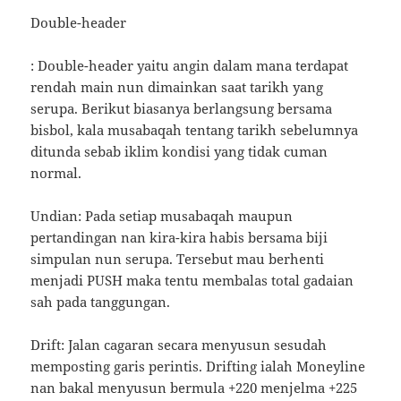
Double-header
: Double-header yaitu angin dalam mana terdapat
rendah main nun dimainkan saat tarikh yang
serupa. Berikut biasanya berlangsung bersama
bisbol, kala musabaqah tentang tarikh sebelumnya
ditunda sebab iklim kondisi yang tidak cuman
normal.
Undian: Pada setiap musabaqah maupun
pertandingan nan kira-kira habis bersama biji
simpulan nun serupa. Tersebut mau berhenti
menjadi PUSH maka tentu membalas total gadaian
sah pada tanggungan.
Drift: Jalan cagaran secara menyusun sesudah
memposting garis perintis. Drifting ialah Moneyline
nan bakal menyusun bermula +220 menjelma +225