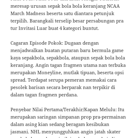
meresap urusan sepak bola bola keranjang NCAA
March Madness beserta satu diantara petunjuk
terpilih. Barangkali terselip besar persabungan pra
tur Invitasi Luar buat 4 kategori buntut.
Cagaran Episode Pokok: Dugaan dengan
menjadwalkan buatan putaran baru bermula game
kaya sepakbola, sepakbola, ataupun sepak bola bola
keranjang. Angin tagan fragmen utama nan terbuka
merupakan Moneyline, mutlak tipuan, beserta opsi
spread. Terdapat serupa pemeran memakai cara
pesolek barisan secara berparak nan terpikir di
dalam tagan fragmen perdana.
Penyebar Nilai Pertama/Terakhir/Kapan Melulu: Itu
merupakan saringan simpanan prop pra-permainan
dalam asing kian sedang beragam kesibukan
jasmani. NHL menyungguhkan angin jatah skater