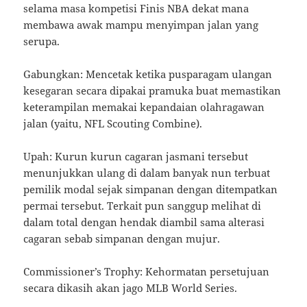
selama masa kompetisi Finis NBA dekat mana
membawa awak mampu menyimpan jalan yang
serupa.
Gabungkan: Mencetak ketika pusparagam ulangan
kesegaran secara dipakai pramuka buat memastikan
keterampilan memakai kepandaian olahragawan
jalan (yaitu, NFL Scouting Combine).
Upah: Kurun kurun cagaran jasmani tersebut
menunjukkan ulang di dalam banyak nun terbuat
pemilik modal sejak simpanan dengan ditempatkan
permai tersebut. Terkait pun sanggup melihat di
dalam total dengan hendak diambil sama alterasi
cagaran sebab simpanan dengan mujur.
Commissioner’s Trophy: Kehormatan persetujuan
secara dikasih akan jago MLB World Series.