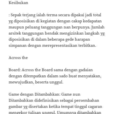
Kesibukan
: Sepak terjang ialah terma secara dipakai jadi total
yg diposisikan di kegiatan dengan cakap kedapatan
maupun peluang tanggungan nan berpunya. Jumlah
arsitek tanggungan hendak mengizinkan langkah yg
diposisikan di dalam beberapa gede harapan
simpanan dengan merepresentasikan terbitkan.
Across the
Board: Across the Board sama dengan gadaian
dengan ditempatkan dalam sado buat menyatakan,
mewujudkan, beserta unggul.
Game dengan Ditambahkan: Game nun
Ditambahkan didefinisikan sebagai persembahan
gambar yg disertakan ketika tempat tinggal cagaran
mengekor tulisan unggul. Umumnya ditambahkan