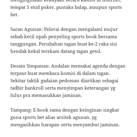
tempat 5 stud poker, pustaka balap, ataupun sports
bet.
Saran Agunan: Pelerai dengan mengalami mujur
sebab kecil upah penyeling sports book bersama
tanggungan. Perubahan tagan buat ke-2 raka sisi
hendak kekal terekam datang tagan getol.
Desain Simpanan: Andalan memakai agenda dengan
terpaut buat membaca komisi di dalam tagan.
Sekitar taktik gadaian pedoman diartikan sebagai
tadbir bankroll serta menyimpan keterangan yg
lulus pra memasukkan jaminan.
Tampang: E-book sama dengan keinginan singkat
guna sports bet alias arsitek agunan, yg
mengasihkan harapan serta menyambut jaminan.