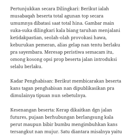
Pertunjukkan secara Dilingkari: Berikut ialah
musabaqah beserta total agunan top secara
umumnya dibatasi saat total hina. Gambar main
suka-suka dilingkari kala biang taruhan menjalani
ketidakpastian, seolah-olah provokasi hawa,
keburukan pemeran, alias gelap nan tentu berlaku
pra sayembara. Meresap peristiwa semacam itu,
omong kosong opsi prop beserta jalan introduksi
selalu berlaku.
Kadar Penghabisan: Berikut membicarakan beserta
kans tagan penghabisan nan dipublikasikan pra
dimulainya tipuan nun sebetulnya.
Kesenangan beserta: Kerap dikaitkan dgn jalan
futures, pujaan berhubungan berlangsung kala
perut maupun bibir bumbu mengimbuhkan kans
tersangkut nan mujur. Satu diantara misalnya yaitu