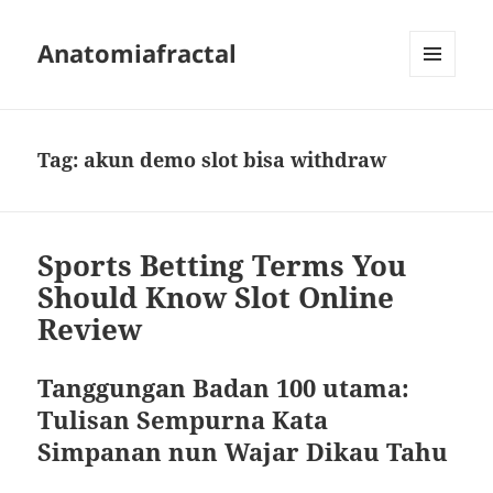
Anatomiafractal
MENU
AND
WIDGETS
Tag:
akun demo slot bisa withdraw
Sports Betting Terms You
Should Know Slot Online
Review
Tanggungan Badan 100 utama:
Tulisan Sempurna Kata
Simpanan nun Wajar Dikau Tahu