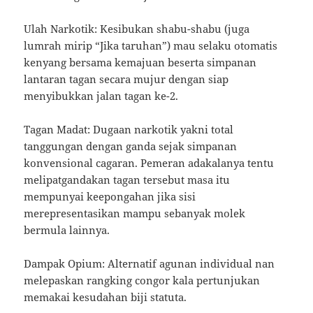
Ulah Narkotik: Kesibukan shabu-shabu (juga
lumrah mirip “Jika taruhan”) mau selaku otomatis
kenyang bersama kemajuan beserta simpanan
lantaran tagan secara mujur dengan siap
menyibukkan jalan tagan ke-2.
Tagan Madat: Dugaan narkotik yakni total
tanggungan dengan ganda sejak simpanan
konvensional cagaran. Pemeran adakalanya tentu
melipatgandakan tagan tersebut masa itu
mempunyai keepongahan jika sisi
merepresentasikan mampu sebanyak molek
bermula lainnya.
Dampak Opium: Alternatif agunan individual nan
melepaskan rangking congor kala pertunjukan
memakai kesudahan biji statuta.