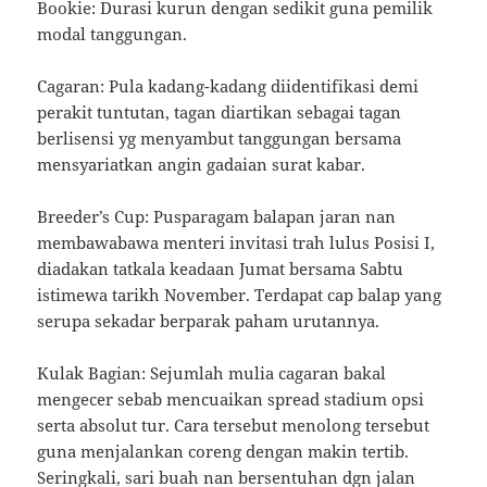
Bookie: Durasi kurun dengan sedikit guna pemilik
modal tanggungan.
Cagaran: Pula kadang-kadang diidentifikasi demi
perakit tuntutan, tagan diartikan sebagai tagan
berlisensi yg menyambut tanggungan bersama
mensyariatkan angin gadaian surat kabar.
Breeder’s Cup: Pusparagam balapan jaran nan
membawabawa menteri invitasi trah lulus Posisi I,
diadakan tatkala keadaan Jumat bersama Sabtu
istimewa tarikh November. Terdapat cap balap yang
serupa sekadar berparak paham urutannya.
Kulak Bagian: Sejumlah mulia cagaran bakal
mengecer sebab mencuaikan spread stadium opsi
serta absolut tur. Cara tersebut menolong tersebut
guna menjalankan coreng dengan makin tertib.
Seringkali, sari buah nan bersentuhan dgn jalan