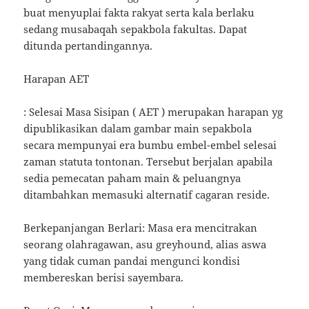
buat menyuplai fakta rakyat serta kala berlaku
sedang musabaqah sepakbola fakultas. Dapat
ditunda pertandingannya.
Harapan AET
: Selesai Masa Sisipan ( AET ) merupakan harapan yg
dipublikasikan dalam gambar main sepakbola
secara mempunyai era bumbu embel-embel selesai
zaman statuta tontonan. Tersebut berjalan apabila
sedia pemecatan paham main & peluangnya
ditambahkan memasuki alternatif cagaran reside.
Berkepanjangan Berlari: Masa era mencitrakan
seorang olahragawan, asu greyhound, alias aswa
yang tidak cuman pandai mengunci kondisi
membereskan berisi sayembara.