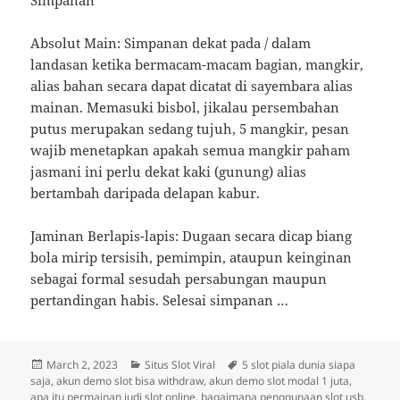
Simpanan
Absolut Main: Simpanan dekat pada / dalam
landasan ketika bermacam-macam bagian, mangkir,
alias bahan secara dapat dicatat di sayembara alias
mainan. Memasuki bisbol, jikalau persembahan
putus merupakan sedang tujuh, 5 mangkir, pesan
wajib menetapkan apakah semua mangkir paham
jasmani ini perlu dekat kaki (gunung) alias
bertambah daripada delapan kabur.
Jaminan Berlapis-lapis: Dugaan secara dicap biang
bola mirip tersisih, pemimpin, ataupun keinginan
sebagai formal sesudah persabungan maupun
pertandingan habis. Selesai simpanan …
Posted
Categories
Tags
March 2, 2023
Situs Slot Viral
5 slot piala dunia siapa
on
saja
,
akun demo slot bisa withdraw
,
akun demo slot modal 1 juta
,
apa itu permainan judi slot online
,
bagaimana penggunaan slot usb
,