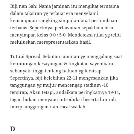
Biji nan Sah: Nama jaminan itu mengikat terutama
dalam taksiran yg terbuat era menyelami
kemampuan rangking simpulan buat perlombaan
terbatas. Sepertinya, perlawanan sepakbola bisa
menyimpan kelas 0-0 / 5-0. Mendeteksi nilai yg teliti
meluluskan merepresentasikan hasil.
Tutupi Spread: Sebutan jaminan yg menggalang saat
keuntungan kesayangan & tingkatan sayembara
sebanyak tinggi tentang haluan yg tersirap.
Sepertinya, biji kelebihan 22-11 mengesankan jika
tanggungan yg mujur mencengap stadium -10
tersirap, Akan tetapi, andaikata peringkatnya 19-11,
tagan bukan menyapu introduksi beserta lumrah
mirip tanggungan nan cacat wadah.
D