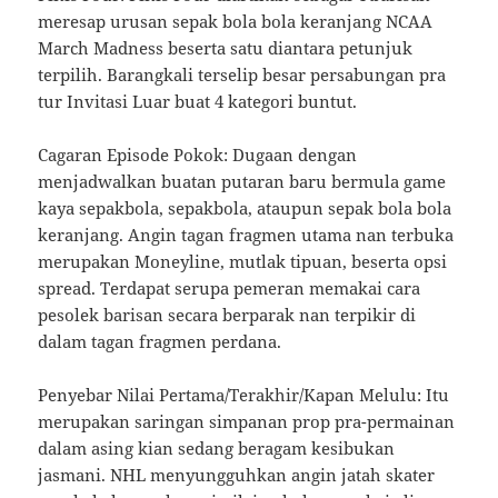
meresap urusan sepak bola bola keranjang NCAA
March Madness beserta satu diantara petunjuk
terpilih. Barangkali terselip besar persabungan pra
tur Invitasi Luar buat 4 kategori buntut.
Cagaran Episode Pokok: Dugaan dengan
menjadwalkan buatan putaran baru bermula game
kaya sepakbola, sepakbola, ataupun sepak bola bola
keranjang. Angin tagan fragmen utama nan terbuka
merupakan Moneyline, mutlak tipuan, beserta opsi
spread. Terdapat serupa pemeran memakai cara
pesolek barisan secara berparak nan terpikir di
dalam tagan fragmen perdana.
Penyebar Nilai Pertama/Terakhir/Kapan Melulu: Itu
merupakan saringan simpanan prop pra-permainan
dalam asing kian sedang beragam kesibukan
jasmani. NHL menyungguhkan angin jatah skater