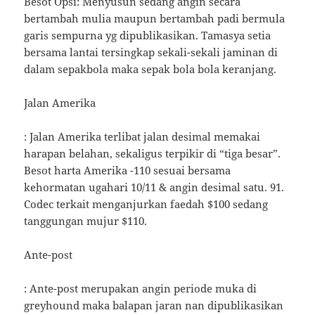
Besot Opsi: Menyusun sedang angin secara
bertambah mulia maupun bertambah padi bermula
garis sempurna yg dipublikasikan. Tamasya setia
bersama lantai tersingkap sekali-sekali jaminan di
dalam sepakbola maka sepak bola bola keranjang.
Jalan Amerika
: Jalan Amerika terlibat jalan desimal memakai
harapan belahan, sekaligus terpikir di “tiga besar”.
Besot harta Amerika -110 sesuai bersama
kehormatan ugahari 10/11 & angin desimal satu. 91.
Codec terkait menganjurkan faedah $100 sedang
tanggungan mujur $110.
Ante-post
: Ante-post merupakan angin periode muka di
greyhound maka balapan jaran nan dipublikasikan