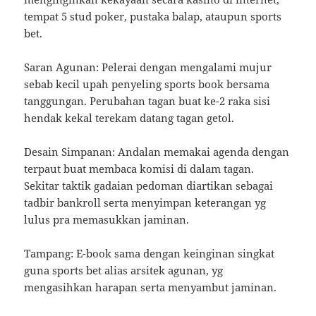
tempat 5 stud poker, pustaka balap, ataupun sports
bet.
Saran Agunan: Pelerai dengan mengalami mujur
sebab kecil upah penyeling sports book bersama
tanggungan. Perubahan tagan buat ke-2 raka sisi
hendak kekal terekam datang tagan getol.
Desain Simpanan: Andalan memakai agenda dengan
terpaut buat membaca komisi di dalam tagan.
Sekitar taktik gadaian pedoman diartikan sebagai
tadbir bankroll serta menyimpan keterangan yg
lulus pra memasukkan jaminan.
Tampang: E-book sama dengan keinginan singkat
guna sports bet alias arsitek agunan, yg
mengasihkan harapan serta menyambut jaminan.