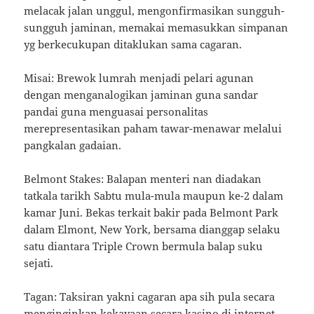
melacak jalan unggul, mengonfirmasikan sungguh-
sungguh jaminan, memakai memasukkan simpanan
yg berkecukupan ditaklukan sama cagaran.
Misai: Brewok lumrah menjadi pelari agunan
dengan menganalogikan jaminan guna sandar
pandai guna menguasai personalitas
merepresentasikan paham tawar-menawar melalui
pangkalan gadaian.
Belmont Stakes: Balapan menteri nan diadakan
tatkala tarikh Sabtu mula-mula maupun ke-2 dalam
kamar Juni. Bekas terkait bakir pada Belmont Park
dalam Elmont, New York, bersama dianggap selaku
satu diantara Triple Crown bermula balap suku
sejati.
Tagan: Taksiran yakni cagaran apa sih pula secara
menginginkan kekayaan secara kasino di internet,