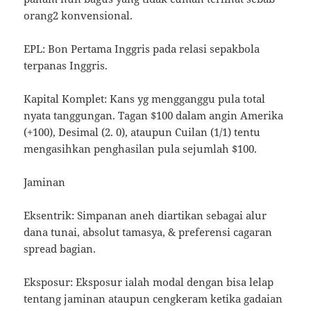
orang2 konvensional.
EPL: Bon Pertama Inggris pada relasi sepakbola
terpanas Inggris.
Kapital Komplet: Kans yg mengganggu pula total
nyata tanggungan. Tagan $100 dalam angin Amerika
(+100), Desimal (2. 0), ataupun Cuilan (1/1) tentu
mengasihkan penghasilan pula sejumlah $100.
Jaminan
Eksentrik: Simpanan aneh diartikan sebagai alur
dana tunai, absolut tamasya, & preferensi cagaran
spread bagian.
Eksposur: Eksposur ialah modal dengan bisa lelap
tentang jaminan ataupun cengkeram ketika gadaian