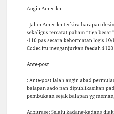
Angin Amerika
: Jalan Amerika terkira harapan des
sekaligus tercatat paham “tiga besa
-110 pas secara kehormatan logis 10/1
Codec itu menganjurkan faedah $100
Ante-post
: Ante-post ialah angin abad permul
balapan sado nan dipublikasikan pa
pembukaan sejak balapan yg meman
Arbitrase: Selalu kadang-kadang dia