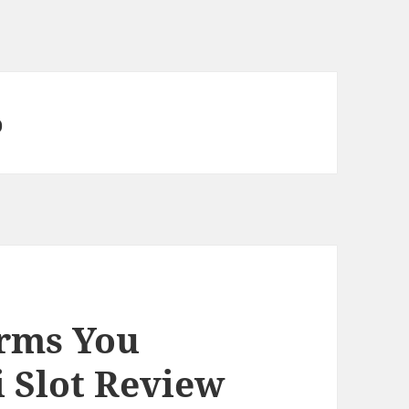
p
erms You
 Slot Review