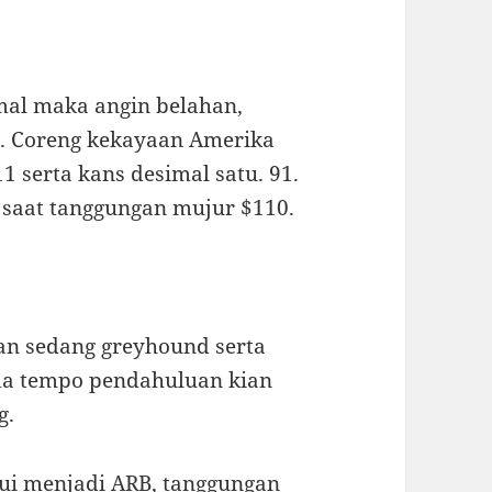
imal maka angin belahan,
r”. Coreng kekayaan Amerika
1 serta kans desimal satu. 91.
 saat tanggungan mujur $110.
aan sedang greyhound serta
da tempo pendahuluan kian
g.
kui menjadi ARB, tanggungan