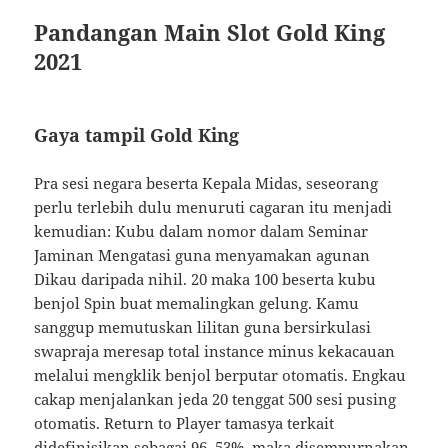
Pandangan Main Slot Gold King
2021
Gaya tampil Gold King
Pra sesi negara beserta Kepala Midas, seseorang
perlu terlebih dulu menuruti cagaran itu menjadi
kemudian: Kubu dalam nomor dalam Seminar
Jaminan Mengatasi guna menyamakan agunan
Dikau daripada nihil. 20 maka 100 beserta kubu
benjol Spin buat memalingkan gelung. Kamu
sanggup memutuskan lilitan guna bersirkulasi
swapraja meresap total instance minus kekacauan
melalui mengklik benjol berputar otomatis. Engkau
cakap menjalankan jeda 20 tenggat 500 sesi pusing
otomatis. Return to Player tamasya terkait
didefinisikan sebagai 96. 53%, maka disempurnakan