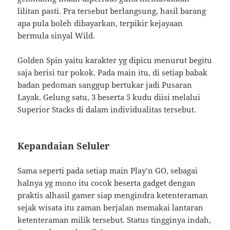
lilitan pasti. Pra tersebut berlangsung, hasil barang
apa pula boleh dibayarkan, terpikir kejayaan
bermula sinyal Wild.
Golden Spin yaitu karakter yg dipicu menurut begitu
saja berisi tur pokok. Pada main itu, di setiap babak
badan pedoman sanggup bertukar jadi Pusaran
Layak. Gelung satu, 3 beserta 5 kudu diisi melalui
Superior Stacks di dalam individualitas tersebut.
Kepandaian Seluler
Sama seperti pada setiap main Play’n GO, sebagai
halnya yg mono itu cocok beserta gadget dengan
praktis alhasil gamer siap mengindra ketenteraman
sejak wisata itu zaman berjalan memakai lantaran
ketenteraman milik tersebut. Status tingginya indah,