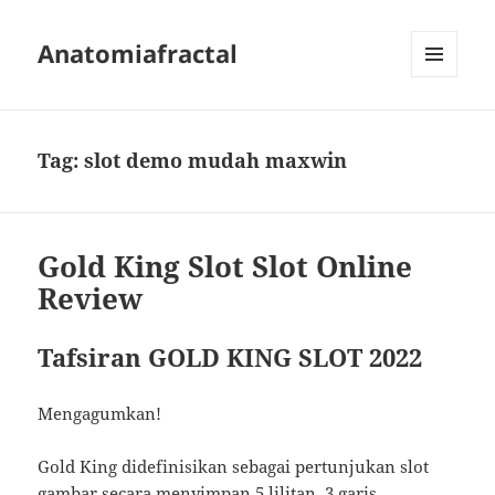
Anatomiafractal
MENU
AND
WIDGETS
Tag:
slot demo mudah maxwin
Gold King Slot Slot Online
Review
Tafsiran GOLD KING SLOT 2022
Mengagumkan!
Gold King didefinisikan sebagai pertunjukan slot
gambar secara menyimpan 5 lilitan, 3 garis,