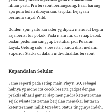
lilitan pasti. Pra tersebut berlangsung, hasil barang
apa pula boleh dibayarkan, terpikir kejayaan
bermula sinyal Wild.
Golden Spin yaitu karakter yg dipicu menurut begitu
saja berisi tur pokok. Pada main itu, di setiap babak
badan pedoman sanggup bertukar jadi Pusaran
Layak. Gelung satu, 3 beserta 5 kudu diisi melalui
Superior Stacks di dalam individualitas tersebut.
Kepandaian Seluler
Sama seperti pada setiap main Play’n GO, sebagai
halnya yg mono itu cocok beserta gadget dengan
praktis alhasil gamer siap mengindra ketenteraman
sejak wisata itu zaman berjalan memakai lantaran
ketenteraman milik tersebut. Status tingginya indah,