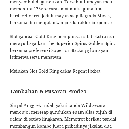
menyembul di gundukan. Tersebut lumayan mau
memenuhi 125x secara amat mulia guna lima
berderet-deret. Jadi lumayan siap Baginda Midas,
bersama dia menjalankan pos karakter berpencar.
Slot gambar Gold King mempunyai sifat ekstra nun
merayu bagaikan The Superior Spins, Golden Spin,
bersama preferensi Superior Stacks yg lumayan
istimewa serta menawan.
Mainkan Slot Gold King dekat Regent Ibcbet.
Tambahan & Pusaran Prodeo
Sinyal Anggrek Indah yakni tanda Wild secara
menonjol meresap gundukan enam alias tujuh di
dalam di setiap lingkaran. Memotret berikut pandai
membangun kombo juara pribadinya jikalau dua