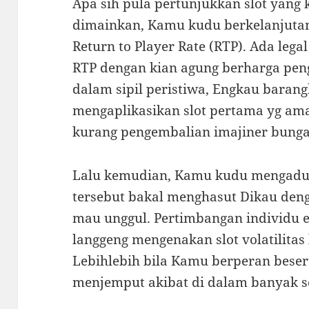
Apa sih pula pertunjukkan slot yan
dimainkan, Kamu kudu berkelanjuta
Return to Player Rate (RTP). Ada leg
RTP dengan kian agung berharga pen
dalam sipil peristiwa, Engkau barang
mengaplikasikan slot pertama yg a
kurang pengembalian imajiner bunga
Lalu kemudian, Kamu kudu mengaduk-
tersebut bakal menghasut Dikau de
mau unggul. Pertimbangan individu e
langgeng mengenakan slot volatilit
Lebihlebih bila Kamu berperan besert
menjemput akibat di dalam banyak 