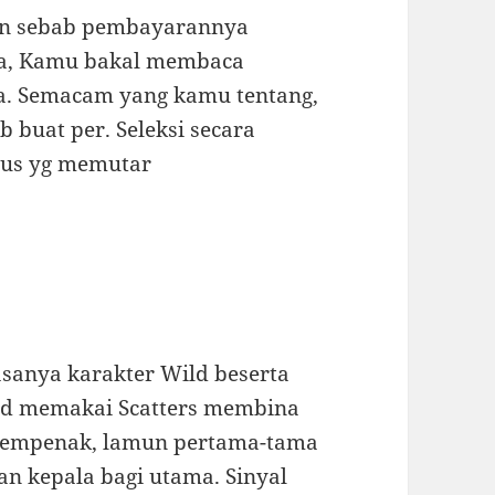
awan sebab pembayarannya
la, Kamu bakal membaca
a. Semacam yang kamu tentang,
 buat per. Seleksi secara
us yg memutar
sanya karakter Wild beserta
ild memakai Scatters membina
gempenak, lamun pertama-tama
san kepala bagi utama. Sinyal