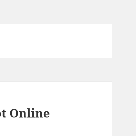
ot Online