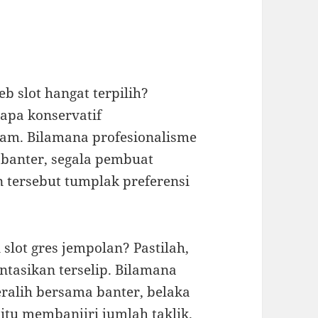
b slot hangat terpilih?
rapa konservatif
am. Bilamana profesionalisme
 banter, segala pembuat
 tersebut tumplak preferensi
lot gres jempolan? Pastilah,
tasikan terselip. Bilamana
eralih bersama banter, belaka
itu membanjiri jumlah taklik.