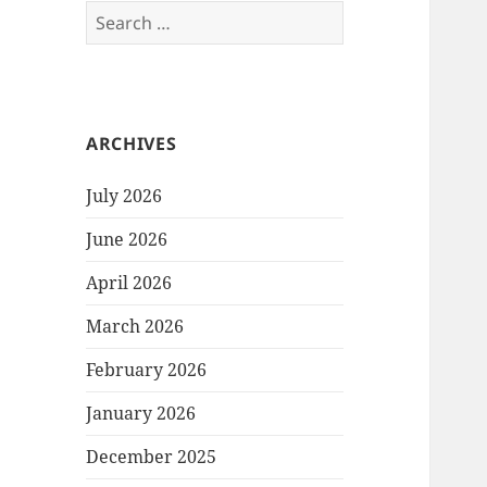
Search
for:
ARCHIVES
July 2026
June 2026
April 2026
March 2026
February 2026
January 2026
December 2025