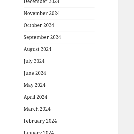
December 2024
November 2024
October 2024
September 2024
August 2024
July 2024
June 2024
May 2024
April 2024
March 2024
February 2024
January 2024