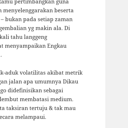
g kamu pertimbangkan guna
n menyelenggarakan beserta
al – bukan pada setiap zaman
gembalian yg makin ala. Di
kali tahu langgeng
mat menyampaikan Engkau
.
aduk volatilitas akibat metrik
ngan jalan apa umumnya Dikau
go didefinisikan sebagai
as lembut membatasi medium.
a taksiran tertuju & tak mau
secara melampaui.