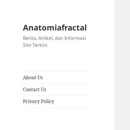
Anatomiafractal
Berita, Artikel, dan Informasi
Slot Terkini
About Us
Contact Us
Privacy Policy