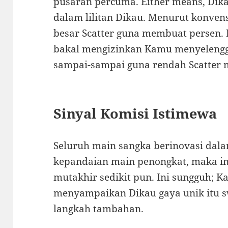
pusaran percuma. Either means, Dika
dalam lilitan Dikau. Menurut konven
besar Scatter guna membuat persen.
bakal mengizinkan Kamu menyeleng
sampai-sampai guna rendah Scatter m
Sinyal Komisi Istimewa
Seluruh main sangka berinovasi dal
kepandaian main penongkat, maka in
mutakhir sedikit pun. Ini sungguh; 
menyampaikan Dikau gaya unik itu
langkah tambahan.