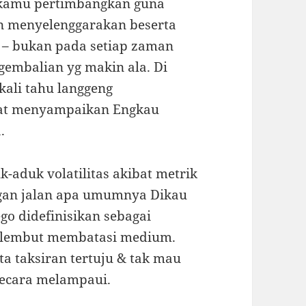
g kamu pertimbangkan guna
n menyelenggarakan beserta
al – bukan pada setiap zaman
gembalian yg makin ala. Di
kali tahu langgeng
mat menyampaikan Engkau
.
aduk volatilitas akibat metrik
ngan jalan apa umumnya Dikau
go didefinisikan sebagai
as lembut membatasi medium.
a taksiran tertuju & tak mau
secara melampaui.