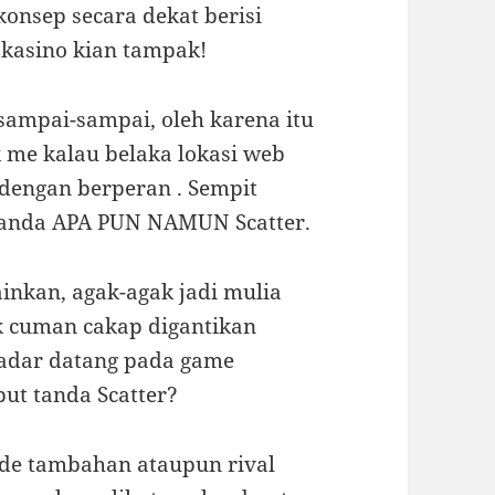
onsep secara dekat berisi
 kasino kian tampak!
sampai-sampai, oleh karena itu
 me kalau belaka lokasi web
dengan berperan . Sempit
tanda APA PUN NAMUN Scatter.
inkan, agak-agak jadi mulia
k cuman cakap digantikan
ekadar datang pada game
but tanda Scatter?
iode tambahan ataupun rival