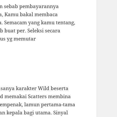
awan sebab pembayarannya
la, Kamu bakal membaca
a. Semacam yang kamu tentang,
 buat per. Seleksi secara
us yg memutar
sanya karakter Wild beserta
ild memakai Scatters membina
gempenak, lamun pertama-tama
san kepala bagi utama. Sinyal