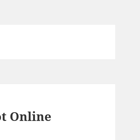
ot Online