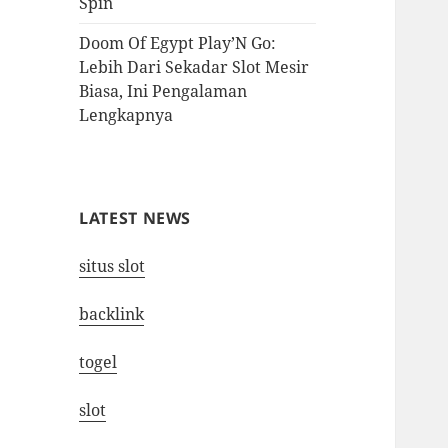
Spin
Doom Of Egypt Play’N Go:
Lebih Dari Sekadar Slot Mesir
Biasa, Ini Pengalaman
Lengkapnya
LATEST NEWS
situs slot
backlink
togel
slot