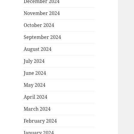
December 2024
November 2024
October 2024
September 2024
August 2024
July 2024
June 2024
May 2024
April 2024
March 2024
February 2024
January 2024