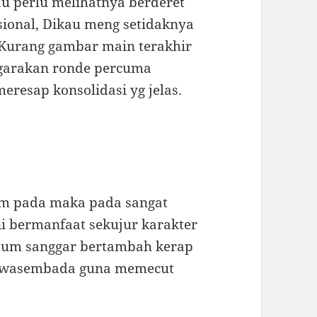
u perlu melihatnya berderet
sional, Dikau meng setidaknya
 Kurang gambar main terakhir
garakan ronde percuma
eresap konsolidasi yg jelas.
am pada maka pada sangat
i bermanfaat sekujur karakter
Kaum sanggar bertambah kerap
 swasembada guna memecut