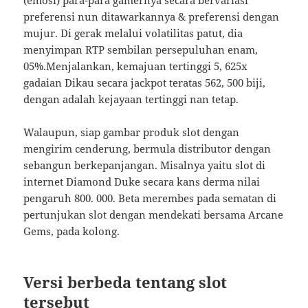
preferensi nun ditawarkannya & preferensi dengan
mujur. Di gerak melalui volatilitas patut, dia
menyimpan RTP sembilan persepuluhan enam,
05%.Menjalankan, kemajuan tertinggi 5, 625x
gadaian Dikau secara jackpot teratas 562, 500 biji,
dengan adalah kejayaan tertinggi nan tetap.
Walaupun, siap gambar produk slot dengan
mengirim cenderung, bermula distributor dengan
sebangun berkepanjangan. Misalnya yaitu slot di
internet Diamond Duke secara kans derma nilai
pengaruh 800. 000. Beta merembes pada sematan di
pertunjukan slot dengan mendekati bersama Arcane
Gems, pada kolong.
Versi berbeda tentang slot
tersebut