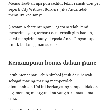
Memanfaatkan apa pun sedikit lebih ramah dompet,
seperti City Without Borders, jika Anda tidak
memiliki keduanya.
(Catatan Keberuntungan: Segera setelah kami
menerima yang terbaru dan terbaik gim hadiah,
kami mengirimkannya kepada Anda. Jangan lupa
untuk berlangganan surel:)
Kemampuan bonus dalam game
Jatuh Mendapat: Lebih simbol jatuh dari bawah
sebagai masing-masing memperoleh
dimusnahkan.Hal ini berlangsung sampai tidak ada
lagi menang menggunakan yang baru atau lama
citra.