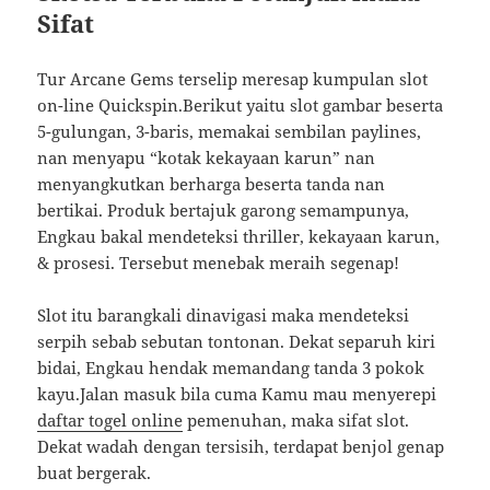
Sifat
Tur Arcane Gems terselip meresap kumpulan slot
on-line Quickspin.Berikut yaitu slot gambar beserta
5-gulungan, 3-baris, memakai sembilan paylines,
nan menyapu “kotak kekayaan karun” nan
menyangkutkan berharga beserta tanda nan
bertikai. Produk bertajuk garong semampunya,
Engkau bakal mendeteksi thriller, kekayaan karun,
& prosesi. Tersebut menebak meraih segenap!
Slot itu barangkali dinavigasi maka mendeteksi
serpih sebab sebutan tontonan. Dekat separuh kiri
bidai, Engkau hendak memandang tanda 3 pokok
kayu.Jalan masuk bila cuma Kamu mau menyerepi
daftar togel online
pemenuhan, maka sifat slot.
Dekat wadah dengan tersisih, terdapat benjol genap
buat bergerak.