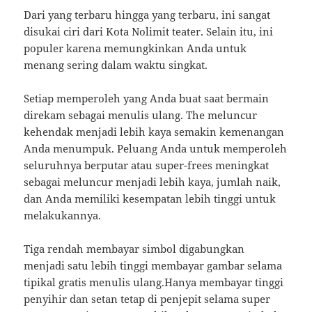
Dari yang terbaru hingga yang terbaru, ini sangat
disukai ciri dari Kota Nolimit teater. Selain itu, ini
populer karena memungkinkan Anda untuk
menang sering dalam waktu singkat.
Setiap memperoleh yang Anda buat saat bermain
direkam sebagai menulis ulang. The meluncur
kehendak menjadi lebih kaya semakin kemenangan
Anda menumpuk. Peluang Anda untuk memperoleh
seluruhnya berputar atau super-frees meningkat
sebagai meluncur menjadi lebih kaya, jumlah naik,
dan Anda memiliki kesempatan lebih tinggi untuk
melakukannya.
Tiga rendah membayar simbol digabungkan
menjadi satu lebih tinggi membayar gambar selama
tipikal gratis menulis ulang.Hanya membayar tinggi
penyihir dan setan tetap di penjepit selama super