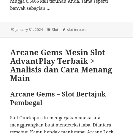
hingga 6,6666 kali taruhan Anda, sama seperti
banyak sebagian.…
Posted
Categories
Tags
January 31, 2024
Slot
slot terbaru
on
Arcane Gems Mesin Slot
AdvantPlay Terbaik >
Analisis dan Cara Menang
Main
Arcane Gems – Slot Bertajuk
Pembegal
Slot Quickspin itu mengerjakan aneka sifat
menggirangkan buat mendeteksi laba. Diantara
tersebut, Kamu hendak menjumpai Arcane Lock