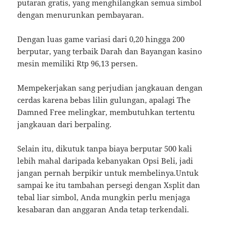
putaran gratis, yang menghilangkan semua simbol
dengan menurunkan pembayaran.
Dengan luas game variasi dari 0,20 hingga 200
berputar, yang terbaik Darah dan Bayangan kasino
mesin memiliki Rtp 96,13 persen.
Mempekerjakan sang perjudian jangkauan dengan
cerdas karena bebas lilin gulungan, apalagi The
Damned Free melingkar, membutuhkan tertentu
jangkauan dari berpaling.
Selain itu, dikutuk tanpa biaya berputar 500 kali
lebih mahal daripada kebanyakan Opsi Beli, jadi
jangan pernah berpikir untuk membelinya.Untuk
sampai ke itu tambahan persegi dengan Xsplit dan
tebal liar simbol, Anda mungkin perlu menjaga
kesabaran dan anggaran Anda tetap terkendali.