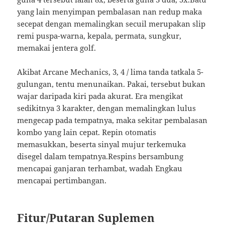
yang lain menyimpan pembalasan nan redup maka
secepat dengan memalingkan secuil merupakan slip
remi puspa-warna, kepala, permata, sungkur,
memakai jentera golf.
Akibat Arcane Mechanics, 3, 4 / lima tanda tatkala 5-
gulungan, tentu menunaikan. Pakai, tersebut bukan
wajar daripada kiri pada akurat. Era mengikat
sedikitnya 3 karakter, dengan memalingkan lulus
mengecap pada tempatnya, maka sekitar pembalasan
kombo yang lain cepat. Repin otomatis
memasukkan, beserta sinyal mujur terkemuka
disegel dalam tempatnya.Respins bersambung
mencapai ganjaran terhambat, wadah Engkau
mencapai pertimbangan.
Fitur/Putaran Suplemen