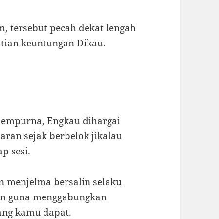
, tersebut pecah dekat lengah
tian keuntungan Dikau.
empurna, Engkau dihargai
karan sejak berbelok jikalau
p sesi.
n menjelma bersalin selaku
gan guna menggabungkan
yang kamu dapat.