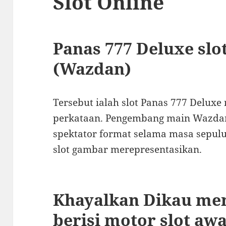
Slot Online
Panas 777 Deluxe sl
(Wazdan)
Tersebut ialah slot Panas 777 Deluxe
perkataan. Pengembang main Wazd
spektator format selama masa sepul
slot gambar merepresentasikan.
Khayalkan Dikau me
berisi motor slot awa