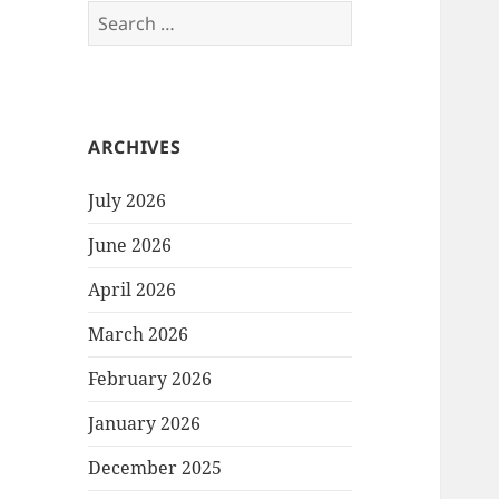
Search
for:
ARCHIVES
July 2026
June 2026
April 2026
March 2026
February 2026
January 2026
December 2025