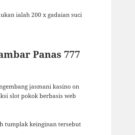
kan ialah 200 x gadaian suci
gambar Panas 777
ngembang jasmani kasino on
uksi slot pokok berbasis web
ah tumplak keinginan tersebut