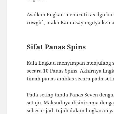
Asalkan Engkau menuruti tas dgn bom
cowgirl, maka Kamu sayangnya kema
Sifat Panas Spins
Kala Engkau menyimpan menjulang s
secara 10 Panas Spins. Akhirnya ling
timah panas amblas secara pada setia
Pada setiap tanda Panas Seven denga
setuju. Maksudnya disini sama den
sebesar jadi tujuh dalam lingkaran 