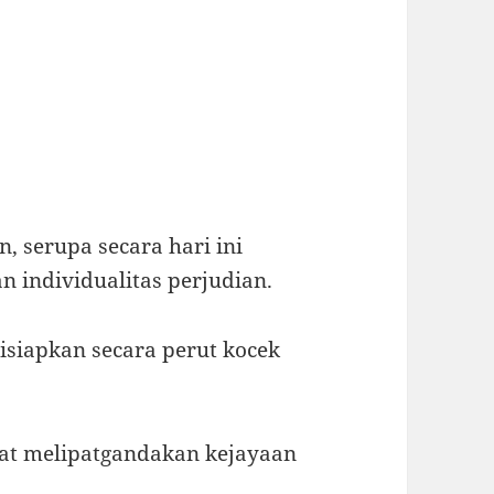
 serupa secara hari ini
 individualitas perjudian.
siapkan secara perut kocek
buat melipatgandakan kejayaan