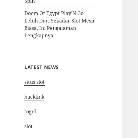
Spin
Doom Of Egypt Play’N Go:
Lebih Dari Sekadar Slot Mesir
Biasa, Ini Pengalaman
Lengkapnya
LATEST NEWS
situs slot
backlink
togel
slot