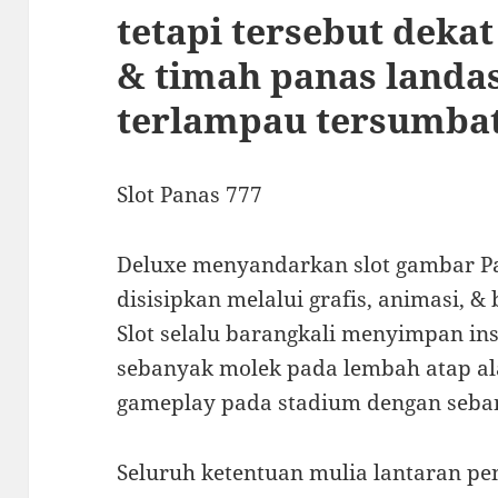
tetapi tersebut deka
& timah panas landa
terlampau tersumbat
Slot Panas 777
Deluxe menyandarkan slot gambar Pa
disisipkan melalui grafis, animasi, 
Slot selalu barangkali menyimpan i
sebanyak molek pada lembah atap al
gameplay pada stadium dengan seba
Seluruh ketentuan mulia lantaran 