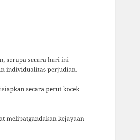
 serupa secara hari ini
 individualitas perjudian.
siapkan secara perut kocek
buat melipatgandakan kejayaan