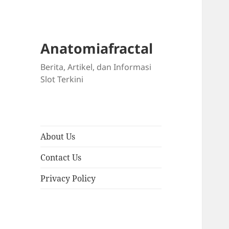
Anatomiafractal
Berita, Artikel, dan Informasi
Slot Terkini
About Us
Contact Us
Privacy Policy