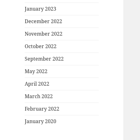
January 2023
December 2022
November 2022
October 2022
September 2022
May 2022
April 2022
March 2022
February 2022
January 2020