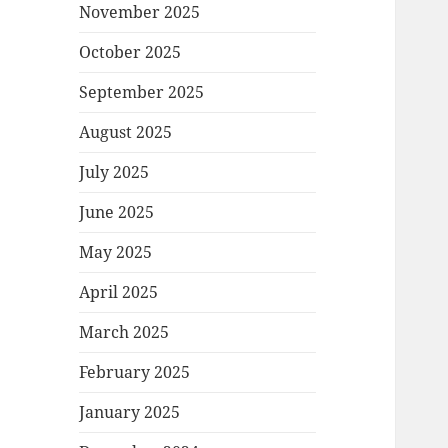
November 2025
October 2025
September 2025
August 2025
July 2025
June 2025
May 2025
April 2025
March 2025
February 2025
January 2025