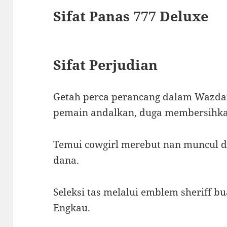
Sifat Panas 777 Deluxe
Sifat Perjudian
Getah perca perancang dalam Wazdan,
pemain andalkan, duga membersihkan
Temui cowgirl merebut nan muncul di
dana.
Seleksi tas melalui emblem sheriff 
Engkau.