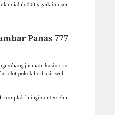
kan ialah 200 x gadaian suci
gambar Panas 777
ngembang jasmani kasino on
uksi slot pokok berbasis web
ah tumplak keinginan tersebut