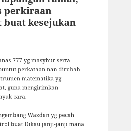
s perkiraan
 buat kesejukan
nas 777 yg masyhur serta
& buntut perkataan nan dirubah.
nstrumen matematika yg
at, guna mengirimkan
nyak cara.
pengembang Wazdan yg pecah
ol buat Dikau janji-janji mana