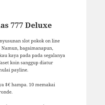
as 777 Deluxe
nyusunan slot pokok on line
is. Namun, bagaimanapun,
ngkau kaya pada pada segalanya
aset koin sanggup diatur
mulai payline.
tnya $€ hampa. 10 memakai
ronde.