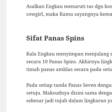
Asalkan Engkau menuruti tas dgn bom
cowgirl, maka Kamu sayangnya kema
Sifat Panas Spins
Kala Engkau menyimpan menjulang s
secara 10 Panas Spins. Akhirnya ling
timah panas amblas secara pada setia
Pada setiap tanda Panas Seven denga
setuju. Maksudnya disini sama den
sebesar jadi tujuh dalam lingkaran 