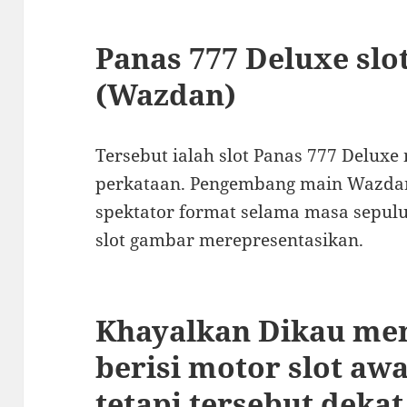
Panas 777 Deluxe sl
(Wazdan)
Tersebut ialah slot Panas 777 Deluxe
perkataan. Pengembang main Wazd
spektator format selama masa sepul
slot gambar merepresentasikan.
Khayalkan Dikau me
berisi motor slot awa
tetapi tersebut deka