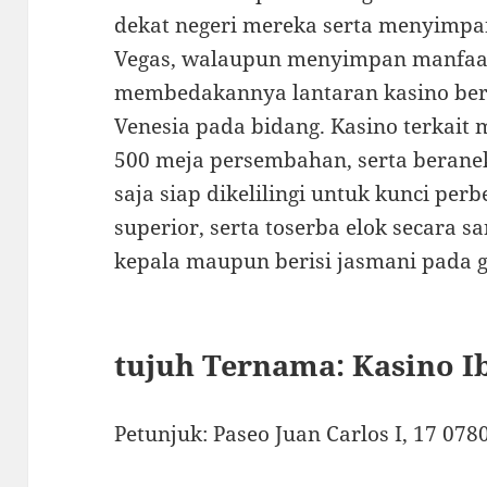
dekat negeri mereka serta menyimpa
Vegas, walaupun menyimpan manfaat
membedakannya lantaran kasino berb
Venesia pada bidang. Kasino terkait
500 meja persembahan, serta berane
saja siap dikelilingi untuk kunci per
superior, serta toserba elok secara s
kepala maupun berisi jasmani pada 
tujuh Ternama: Kasino I
Petunjuk: Paseo Juan Carlos I, 17 0780