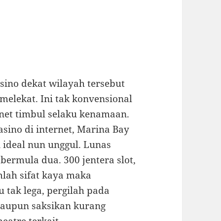
ino dekat wilayah tersebut
melekat. Ini tak konvensional
rnet timbul selaku kenamaan.
sino di internet, Marina Bay
 ideal nun unggul. Lunas
ermula dua. 300 jentera slot,
lah sifat kaya maka
 tak lega, pergilah pada
aupun saksikan kurang