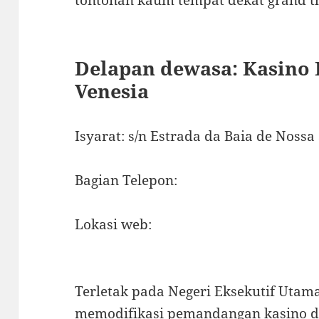
tontonan kaum tempat dekat grand th
Delapan dewasa: Kasino
Venesia
Isyarat: s/n Estrada da Baia de Noss
Bagian Telepon:
Lokasi web:
Terletak pada Negeri Eksekutif Utam
memodifikasi pemandangan kasino dek