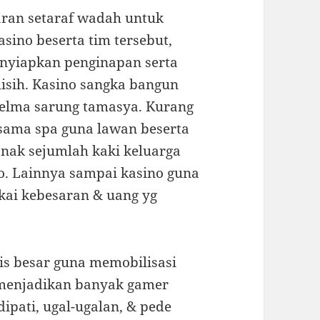
ran setaraf wadah untuk
sino beserta tim tersebut,
nyiapkan penginapan serta
sih. Kasino sangka bangun
jelma sarung tamasya. Kurang
sama spa guna lawan beserta
nak sejumlah kaki keluarga
o. Lainnya sampai kasino guna
ai kebesaran & uang yg
is besar guna memobilisasi
 menjadikan banyak gamer
ipati, ugal-ugalan, & pede