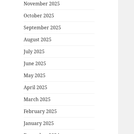
November 2025
October 2025
September 2025
August 2025
July 2025
June 2025
May 2025
April 2025
March 2025
February 2025
January 2025