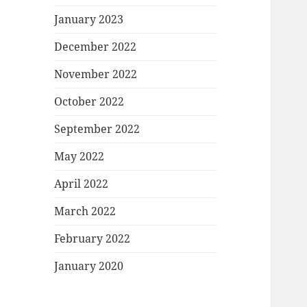
January 2023
December 2022
November 2022
October 2022
September 2022
May 2022
April 2022
March 2022
February 2022
January 2020