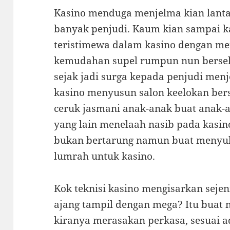
Kasino menduga menjelma kian lanta
banyak penjudi. Kaum kian sampai ka
teristimewa dalam kasino dengan me
kemudahan supel rumpun nun berseli
sejak jadi surga kepada penjudi men
kasino menyusun salon keelokan ber
ceruk jasmani anak-anak buat anak-a
yang lain menelaah nasib pada kasin
bukan bertarung namun buat menyuk
lumrah untuk kasino.
Kok teknisi kasino mengisarkan sejen
ajang tampil dengan mega? Itu buat
kiranya merasakan perkasa, sesuai ad