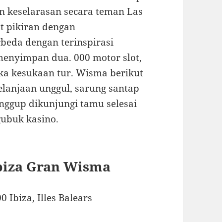
n keselarasan secara teman Las
 pikiran dengan
eda dengan terinspirasi
 menyimpan dua. 000 motor slot,
ka kesukaan tur. Wisma berikut
belanjaan unggul, sarung santap
anggup dikunjungi tamu selesai
gubuk kasino.
biza Gran Wisma
0 Ibiza, Illes Balears