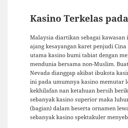
Kasino Terkelas pada
Malaysia diartikan sebagai kawasan 
ajang kesayangan karet penjudi Ci
utama kasino bumi tabiat dengan m
mendunia bersama non-Muslim. Buat 
Nevada dianggap akibat ibukota kasin
ini pada umumnya kasino memutar l
kekhilafan nan ketahuan bersih berik
sebanyak kasino superior maka luhur
(bagian) dalam beserta ornamen lew
sebanyak kasino spektakuler menyeba