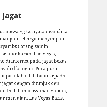
 Jagat
istimewa yg ternyata menjelma
na maupun seharga menyimpan
enyambut orang zamin
sekitar kurun, Las Vegas,
o di internet pada jagat bekas
ewah dibangun. Pura pura
ut pastilah ialah balai kepada
 jagat dengan ditunjuk dgn
ah. Di dalam berzaman-zaman,
r menjalani Las Vegas Baris.