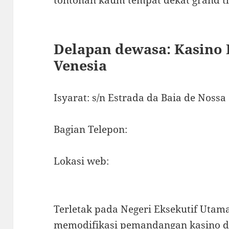
tontonan kaum tempat dekat grand th
Delapan dewasa: Kasino
Venesia
Isyarat: s/n Estrada da Baia de Noss
Bagian Telepon:
Lokasi web:
Terletak pada Negeri Eksekutif Utam
memodifikasi pemandangan kasino dek