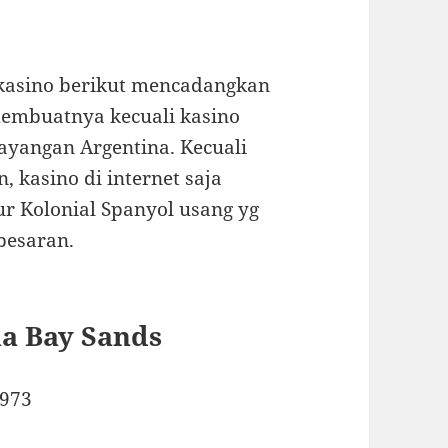
 kasino berikut mencadangkan
embuatnya kecuali kasino
sayangan Argentina. Kecuali
 kasino di internet saja
r Kolonial Spanyol usang yg
besaran.
a Bay Sands
8973