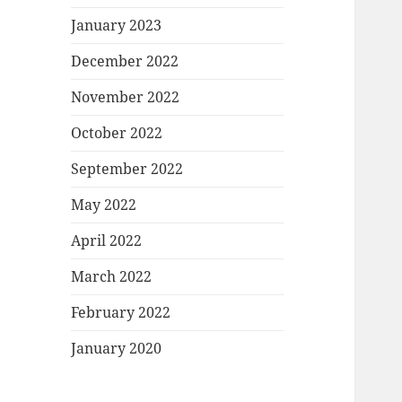
January 2023
December 2022
November 2022
October 2022
September 2022
May 2022
April 2022
March 2022
February 2022
January 2020