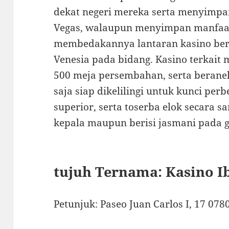
dekat negeri mereka serta menyimpa
Vegas, walaupun menyimpan manfaat
membedakannya lantaran kasino berb
Venesia pada bidang. Kasino terkait
500 meja persembahan, serta berane
saja siap dikelilingi untuk kunci per
superior, serta toserba elok secara s
kepala maupun berisi jasmani pada 
tujuh Ternama: Kasino I
Petunjuk: Paseo Juan Carlos I, 17 0780