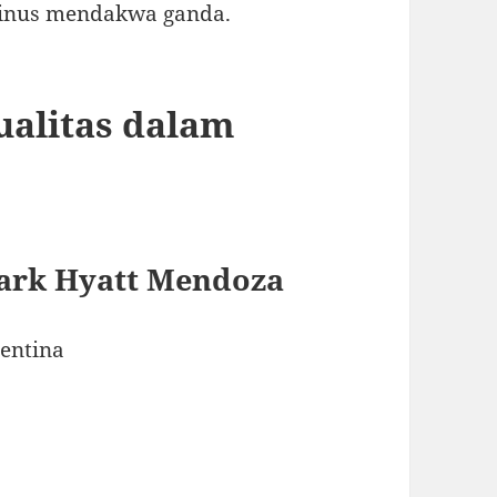
minus mendakwa ganda.
ualitas dalam
Park Hyatt Mendoza
gentina