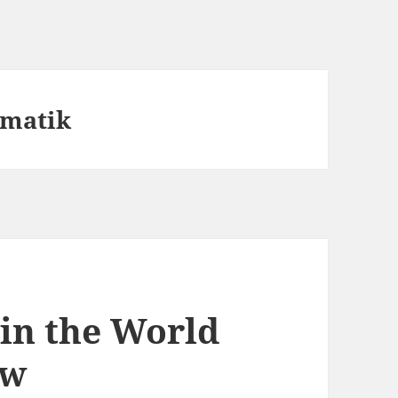
gmatik
 in the World
ew