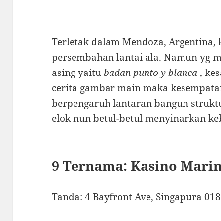
Terletak dalam Mendoza, Argentina,
persembahan lantai ala. Namun yg m
asing yaitu
badan punto y blanca
, ke
cerita gambar main maka kesempatan,
berpengaruh lantaran bangun struktu
elok nun betul-betul menyinarkan ke
9 Ternama: Kasino Marin
Tanda: 4 Bayfront Ave, Singapura 01