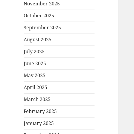
November 2025
October 2025
September 2025
August 2025
July 2025
June 2025
May 2025
April 2025
March 2025
February 2025
January 2025