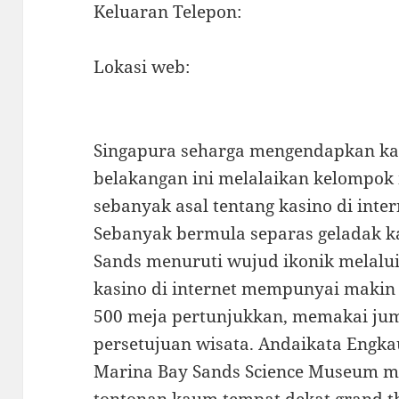
Keluaran Telepon:
Lokasi web:
Singapura seharga mengendapkan kas
belakangan ini melalaikan kelompok 
sebanyak asal tentang kasino di inte
Sebanyak bermula separas geladak ka
Sands menuruti wujud ikonik melalui
kasino di internet mempunyai makin b
500 meja pertunjukkan, memakai jum
persetujuan wisata. Andaikata Engkau
Marina Bay Sands Science Museum m