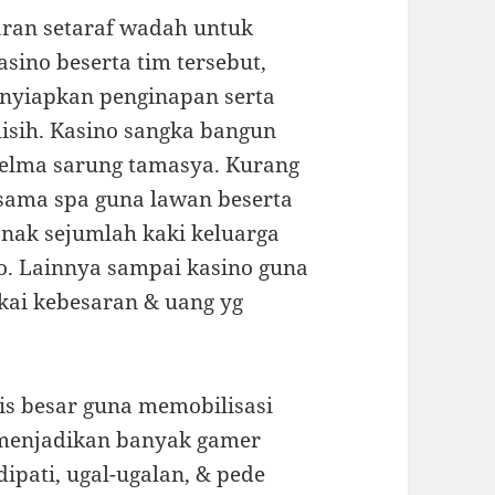
ran setaraf wadah untuk
sino beserta tim tersebut,
nyiapkan penginapan serta
sih. Kasino sangka bangun
jelma sarung tamasya. Kurang
sama spa guna lawan beserta
nak sejumlah kaki keluarga
o. Lainnya sampai kasino guna
ai kebesaran & uang yg
is besar guna memobilisasi
 menjadikan banyak gamer
ipati, ugal-ugalan, & pede