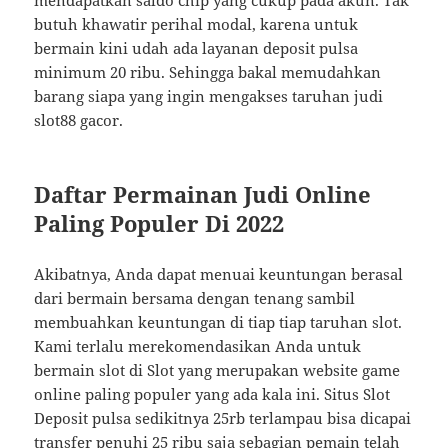
mendapatkan saldo chip yang cukup pada akun. Tak
butuh khawatir perihal modal, karena untuk
bermain kini udah ada layanan deposit pulsa
minimum 20 ribu. Sehingga bakal memudahkan
barang siapa yang ingin mengakses taruhan judi
slot88 gacor.
Daftar Permainan Judi Online
Paling Populer Di 2022
Akibatnya, Anda dapat menuai keuntungan berasal
dari bermain bersama dengan tenang sambil
membuahkan keuntungan di tiap tiap taruhan slot.
Kami terlalu merekomendasikan Anda untuk
bermain slot di Slot yang merupakan website game
online paling populer yang ada kala ini. Situs Slot
Deposit pulsa sedikitnya 25rb terlampau bisa dicapai
transfer penuhi 25 ribu saja sebagian pemain telah