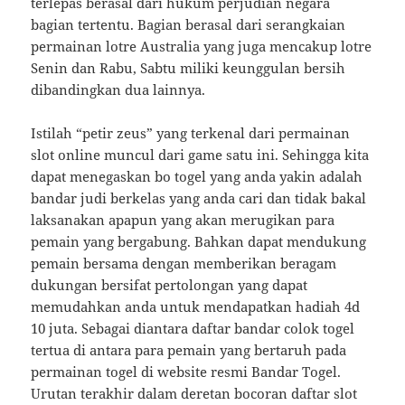
terlepas berasal dari hukum perjudian negara
bagian tertentu. Bagian berasal dari serangkaian
permainan lotre Australia yang juga mencakup lotre
Senin dan Rabu, Sabtu miliki keunggulan bersih
dibandingkan dua lainnya.
Istilah “petir zeus” yang terkenal dari permainan
slot online muncul dari game satu ini. Sehingga kita
dapat menegaskan bo togel yang anda yakin adalah
bandar judi berkelas yang anda cari dan tidak bakal
laksanakan apapun yang akan merugikan para
pemain yang bergabung. Bahkan dapat mendukung
pemain bersama dengan memberikan beragam
dukungan bersifat pertolongan yang dapat
memudahkan anda untuk mendapatkan hadiah 4d
10 juta. Sebagai diantara daftar bandar colok togel
tertua di antara para pemain yang bertaruh pada
permainan togel di website resmi Bandar Togel.
Urutan terakhir dalam deretan bocoran daftar slot