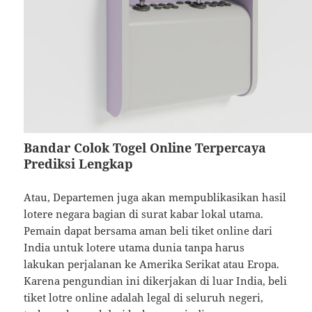
Bandar Colok Togel Online Terpercaya
Prediksi Lengkap
Atau, Departemen juga akan mempublikasikan hasil
lotere negara bagian di surat kabar lokal utama.
Pemain dapat bersama aman beli tiket online dari
India untuk lotere utama dunia tanpa harus
lakukan perjalanan ke Amerika Serikat atau Eropa.
Karena pengundian ini dikerjakan di luar India, beli
tiket lotre online adalah legal di seluruh negeri,