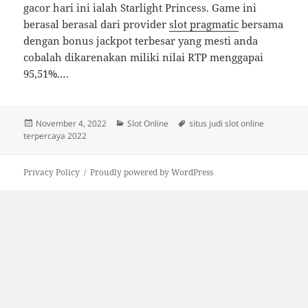
gacor hari ini ialah Starlight Princess. Game ini
berasal berasal dari provider
slot pragmatic
bersama
dengan bonus jackpot terbesar yang mesti anda
cobalah dikarenakan miliki nilai RTP menggapai
95,51%.…
Posted
Categories
Tags
November 4, 2022
Slot Online
situs judi slot online
on
terpercaya 2022
Privacy Policy
Proudly powered by WordPress