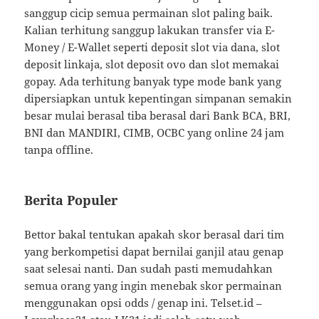
sanggup cicip semua permainan slot paling baik.
Kalian terhitung sanggup lakukan transfer via E-
Money / E-Wallet seperti deposit slot via dana, slot
deposit linkaja, slot deposit ovo dan slot memakai
gopay. Ada terhitung banyak type mode bank yang
dipersiapkan untuk kepentingan simpanan semakin
besar mulai berasal tiba berasal dari Bank BCA, BRI,
BNI dan MANDIRI, CIMB, OCBC yang online 24 jam
tanpa offline.
Berita Populer
Bettor bakal tentukan apakah skor berasal dari tim
yang berkompetisi dapat bernilai ganjil atau genap
saat selesai nanti. Dan sudah pasti memudahkan
semua orang yang ingin menebak skor permainan
menggunakan opsi odds / genap ini. Telset.id –