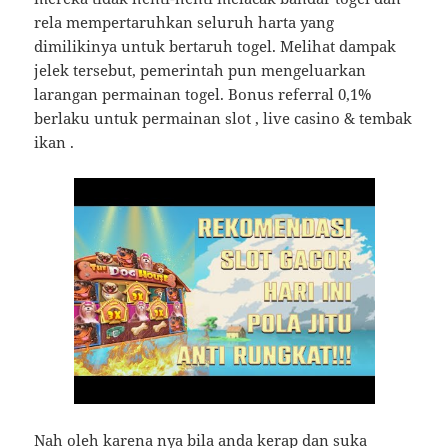
rela mempertaruhkan seluruh harta yang
dimilikinya untuk bertaruh togel. Melihat dampak
jelek tersebut, pemerintah pun mengeluarkan
larangan permainan togel. Bonus referral 0,1%
berlaku untuk permainan slot , live casino & tembak
ikan .
Nah oleh karena nya bila anda kerap dan suka