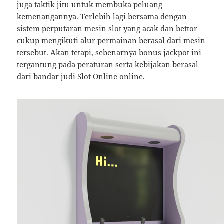
juga taktik jitu untuk membuka peluang
kemenangannya. Terlebih lagi bersama dengan
sistem perputaran mesin slot yang acak dan bettor
cukup mengikuti alur permainan berasal dari mesin
tersebut. Akan tetapi, sebenarnya bonus jackpot ini
tergantung pada peraturan serta kebijakan berasal
dari bandar judi Slot Online online.