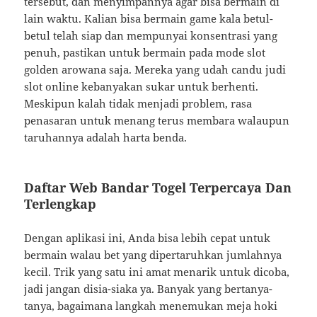
tersebut, dan menyimpannya agar bisa bermain di
lain waktu. Kalian bisa bermain game kala betul-
betul telah siap dan mempunyai konsentrasi yang
penuh, pastikan untuk bermain pada mode slot
golden arowana saja. Mereka yang udah candu judi
slot online kebanyakan sukar untuk berhenti.
Meskipun kalah tidak menjadi problem, rasa
penasaran untuk menang terus membara walaupun
taruhannya adalah harta benda.
Daftar Web Bandar Togel Terpercaya Dan
Terlengkap
Dengan aplikasi ini, Anda bisa lebih cepat untuk
bermain walau bet yang dipertaruhkan jumlahnya
kecil. Trik yang satu ini amat menarik untuk dicoba,
jadi jangan disia-siaka ya. Banyak yang bertanya-
tanya, bagaimana langkah menemukan meja hoki