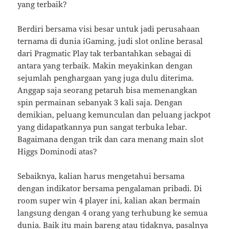
yang terbaik?
Berdiri bersama visi besar untuk jadi perusahaan
ternama di dunia iGaming, judi slot online berasal
dari Pragmatic Play tak terbantahkan sebagai di
antara yang terbaik. Makin meyakinkan dengan
sejumlah penghargaan yang juga dulu diterima.
Anggap saja seorang petaruh bisa memenangkan
spin permainan sebanyak 3 kali saja. Dengan
demikian, peluang kemunculan dan peluang jackpot
yang didapatkannya pun sangat terbuka lebar.
Bagaimana dengan trik dan cara menang main slot
Higgs Dominodi atas?
Sebaiknya, kalian harus mengetahui bersama
dengan indikator bersama pengalaman pribadi. Di
room super win 4 player ini, kalian akan bermain
langsung dengan 4 orang yang terhubung ke semua
dunia. Baik itu main bareng atau tidaknya, pasalnya