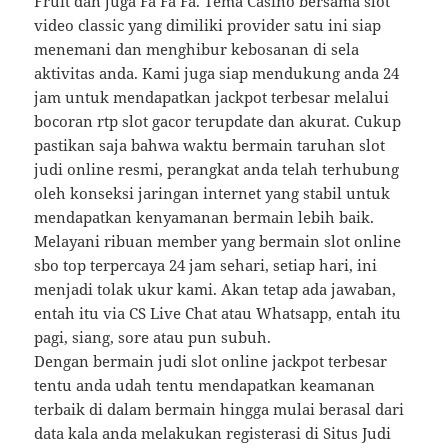
Fruit dan juga Fa Fa Fa. Tema Casino bersama slot
video classic yang dimiliki provider satu ini siap
menemani dan menghibur kebosanan di sela
aktivitas anda. Kami juga siap mendukung anda 24
jam untuk mendapatkan jackpot terbesar melalui
bocoran rtp slot gacor terupdate dan akurat. Cukup
pastikan saja bahwa waktu bermain taruhan slot
judi online resmi, perangkat anda telah terhubung
oleh konseksi jaringan internet yang stabil untuk
mendapatkan kenyamanan bermain lebih baik.
Melayani ribuan member yang bermain slot online
sbo top terpercaya 24 jam sehari, setiap hari, ini
menjadi tolak ukur kami. Akan tetap ada jawaban,
entah itu via CS Live Chat atau Whatsapp, entah itu
pagi, siang, sore atau pun subuh.
Dengan bermain judi slot online jackpot terbesar
tentu anda udah tentu mendapatkan keamanan
terbaik di dalam bermain hingga mulai berasal dari
data kala anda melakukan registerasi di Situs Judi