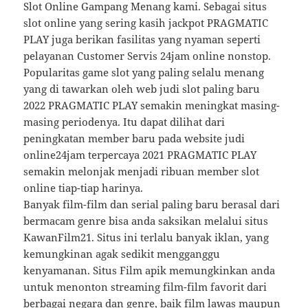
Slot Online Gampang Menang kami. Sebagai situs
slot online yang sering kasih jackpot PRAGMATIC
PLAY juga berikan fasilitas yang nyaman seperti
pelayanan Customer Servis 24jam online nonstop.
Popularitas game slot yang paling selalu menang
yang di tawarkan oleh web judi slot paling baru
2022 PRAGMATIC PLAY semakin meningkat masing-
masing periodenya. Itu dapat dilihat dari
peningkatan member baru pada website judi
online24jam terpercaya 2021 PRAGMATIC PLAY
semakin melonjak menjadi ribuan member slot
online tiap-tiap harinya.
Banyak film-film dan serial paling baru berasal dari
bermacam genre bisa anda saksikan melalui situs
KawanFilm21. Situs ini terlalu banyak iklan, yang
kemungkinan agak sedikit mengganggu
kenyamanan. Situs Film apik memungkinkan anda
untuk menonton streaming film-film favorit dari
berbagai negara dan genre, baik film lawas maupun