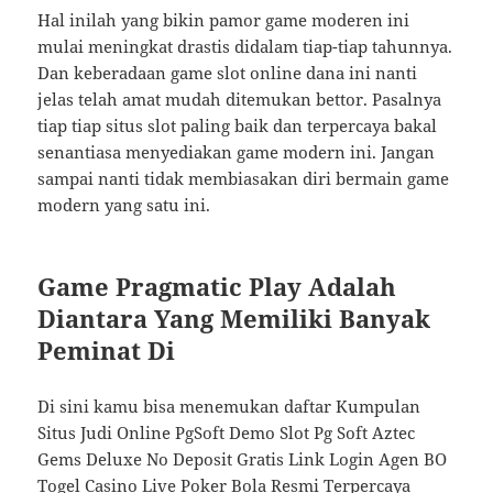
Hal inilah yang bikin pamor game moderen ini
mulai meningkat drastis didalam tiap-tiap tahunnya.
Dan keberadaan game slot online dana ini nanti
jelas telah amat mudah ditemukan bettor. Pasalnya
tiap tiap situs slot paling baik dan terpercaya bakal
senantiasa menyediakan game modern ini. Jangan
sampai nanti tidak membiasakan diri bermain game
modern yang satu ini.
Game Pragmatic Play Adalah
Diantara Yang Memiliki Banyak
Peminat Di
Di sini kamu bisa menemukan daftar Kumpulan
Situs Judi Online PgSoft Demo Slot Pg Soft Aztec
Gems Deluxe No Deposit Gratis Link Login Agen BO
Togel Casino Live Poker Bola Resmi Terpercaya