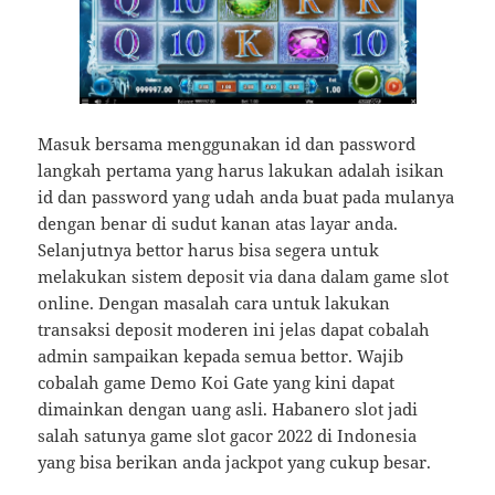
Masuk bersama menggunakan id dan password
langkah pertama yang harus lakukan adalah isikan
id dan password yang udah anda buat pada mulanya
dengan benar di sudut kanan atas layar anda.
Selanjutnya bettor harus bisa segera untuk
melakukan sistem deposit via dana dalam game slot
online. Dengan masalah cara untuk lakukan
transaksi deposit moderen ini jelas dapat cobalah
admin sampaikan kepada semua bettor. Wajib
cobalah game Demo Koi Gate yang kini dapat
dimainkan dengan uang asli. Habanero slot jadi
salah satunya game slot gacor 2022 di Indonesia
yang bisa berikan anda jackpot yang cukup besar.