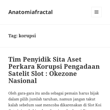
Anatomiafractal
MENU
AND
WIDGETS
Tag:
korupsi
Tim Penyidik Sita Aset
Perkara Korupsi Pengadaan
Satelit Slot : Okezone
Nasional
Oleh gara-gara itu anda sebagai pemain harus bijak
dalam pilih jumlah taruhan, namun jangan takut
kalah sebelum saat mencoba dikarenakan di Slot Koi