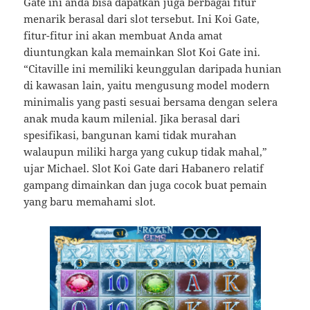
Gate ini anda bisa dapatkan juga berbagai fitur
menarik berasal dari slot tersebut. Ini Koi Gate,
fitur-fitur ini akan membuat Anda amat
diuntungkan kala memainkan Slot Koi Gate ini.
“Citaville ini memiliki keunggulan daripada hunian
di kawasan lain, yaitu mengusung model modern
minimalis yang pasti sesuai bersama dengan selera
anak muda kaum milenial. Jika berasal dari
spesifikasi, bangunan kami tidak murahan
walaupun miliki harga yang cukup tidak mahal,”
ujar Michael. Slot Koi Gate dari Habanero relatif
gampang dimainkan dan juga cocok buat pemain
yang baru memahami slot.