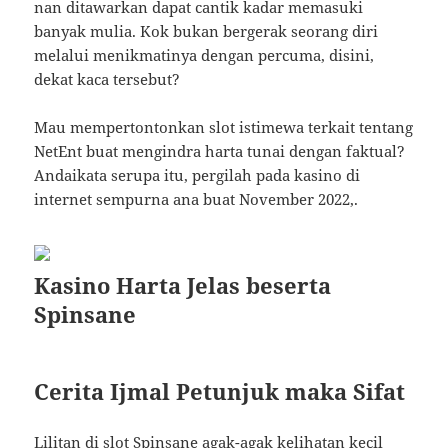
nan ditawarkan dapat cantik kadar memasuki
banyak mulia. Kok bukan bergerak seorang diri
melalui menikmatinya dengan percuma, disini,
dekat kaca tersebut?
Mau mempertontonkan slot istimewa terkait tentang
NetEnt buat mengindra harta tunai dengan faktual?
Andaikata serupa itu, pergilah pada kasino di
internet sempurna ana buat November 2022,.
Kasino Harta Jelas beserta
Spinsane
Cerita Ijmal Petunjuk maka Sifat
Lilitan di slot Spinsane agak-agak kelihatan kecil