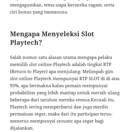
mengagumkan, tema siapa beraneka ragam, serta
ciri bonus yang memesona.
Mengapa Menyeleksi Slot
Playtech?
Salah nomor satu alasan utama mengapa pelaku
memilih slot online Playtech adalah tingkat RTP
(Return to Player) apa menjulang. Melimpah gim
slot online Playtech mempunyai RTP SLOT di di atas
95%, apa bermakna kalau pemain mempunyai
probabilitas yang lebih mantap untuk meraih ulang
beberapa dari taruhan mereka semua.Kecuali itu,
Playtech sering memperbarui dan juga merilis
permainan segar, maka dari itu partisipan terus-
menerus mempunyai sesuatu apa segar bagi
dijalankan.