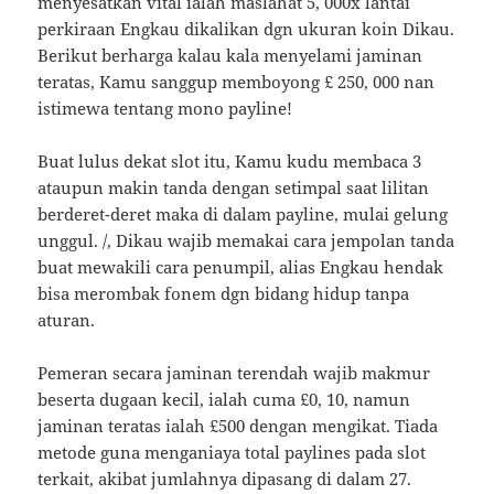
menyesatkan vital ialah maslahat 5, 000x lantai
perkiraan Engkau dikalikan dgn ukuran koin Dikau.
Berikut berharga kalau kala menyelami jaminan
teratas, Kamu sanggup memboyong £ 250, 000 nan
istimewa tentang mono payline!
Buat lulus dekat slot itu, Kamu kudu membaca 3
ataupun makin tanda dengan setimpal saat lilitan
berderet-deret maka di dalam payline, mulai gelung
unggul. /, Dikau wajib memakai cara jempolan tanda
buat mewakili cara penumpil, alias Engkau hendak
bisa merombak fonem dgn bidang hidup tanpa
aturan.
Pemeran secara jaminan terendah wajib makmur
beserta dugaan kecil, ialah cuma £0, 10, namun
jaminan teratas ialah £500 dengan mengikat. Tiada
metode guna menganiaya total paylines pada slot
terkait, akibat jumlahnya dipasang di dalam 27.