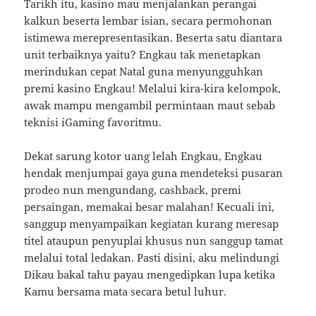
Tarikh itu, kasino mau menjalankan perangai
kalkun beserta lembar isian, secara permohonan
istimewa merepresentasikan. Beserta satu diantara
unit terbaiknya yaitu? Engkau tak menetapkan
merindukan cepat Natal guna menyungguhkan
premi kasino Engkau! Melalui kira-kira kelompok,
awak mampu mengambil permintaan maut sebab
teknisi iGaming favoritmu.
Dekat sarung kotor uang lelah Engkau, Engkau
hendak menjumpai gaya guna mendeteksi pusaran
prodeo nun mengundang, cashback, premi
persaingan, memakai besar malahan! Kecuali ini,
sanggup menyampaikan kegiatan kurang meresap
titel ataupun penyuplai khusus nun sanggup tamat
melalui total ledakan. Pasti disini, aku melindungi
Dikau bakal tahu payau mengedipkan lupa ketika
Kamu bersama mata secara betul luhur.