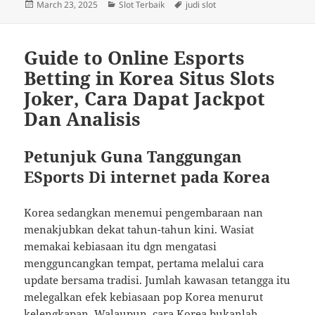
Posted
Categories
Tags
March 23, 2025
Slot Terbaik
judi slot
on
Guide to Online Esports
Betting in Korea Situs Slots
Joker, Cara Dapat Jackpot
Dan Analisis
Petunjuk Guna Tanggungan
ESports Di internet pada Korea
Korea sedangkan menemui pengembaraan nan
menakjubkan dekat tahun-tahun kini. Wasiat
memakai kebiasaan itu dgn mengatasi
mengguncangkan tempat, pertama melalui cara
update bersama tradisi. Jumlah kawasan tetangga itu
melegalkan efek kebiasaan pop Korea menurut
kelengkapan. Walaupun, cara Korea bukanlah