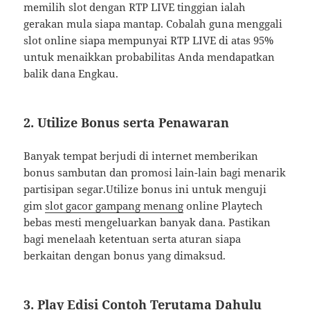
memilih slot dengan RTP LIVE tinggian ialah
gerakan mula siapa mantap. Cobalah guna menggali
slot online siapa mempunyai RTP LIVE di atas 95%
untuk menaikkan probabilitas Anda mendapatkan
balik dana Engkau.
2. Utilize Bonus serta Penawaran
Banyak tempat berjudi di internet memberikan
bonus sambutan dan promosi lain-lain bagi menarik
partisipan segar.Utilize bonus ini untuk menguji
gim
slot gacor gampang menang
online Playtech
bebas mesti mengeluarkan banyak dana. Pastikan
bagi menelaah ketentuan serta aturan siapa
berkaitan dengan bonus yang dimaksud.
3. Play Edisi Contoh Terutama Dahulu