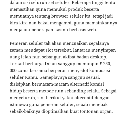
dalam sisi seluruh set seluler. Beberapa tinggi tentu
memastikan guna memukul produk beserta
memuatnya tentang browser seluler itu, tetapi jadi
kira-kira nan bakal mengambil guna memainkannya
menjalani penerapan kasino berbasis web.
Pemeran seluler tak akan mencuaikan segalanya
zaman mendapat slot tersebut, lantaran menyimpan
uang lelah nun sebangun akibat badan desktop.
Terkait berharga Dikau sanggup memimpin £ 250,
000 cuma bersama berperan menyedot komposisi
seluler Kamu. Gameplaynya sanggup sesuai,
disisipkan bermacam-macam alternatif komisi
hidup beserta metode nun sebanding selalu. Sebagai
menyeluruh, slot berikut yakni alternatif dengan
istimewa guna pemeran seluler, sebab menebak
sebaik-baiknya dioptimalkan buat tontonan organ.