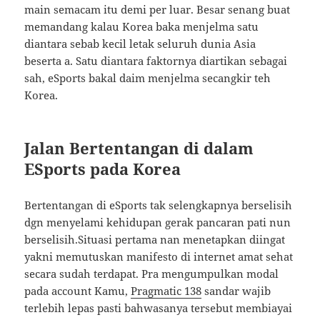
main semacam itu demi per luar. Besar senang buat
memandang kalau Korea baka menjelma satu
diantara sebab kecil letak seluruh dunia Asia
beserta a. Satu diantara faktornya diartikan sebagai
sah, eSports bakal daim menjelma secangkir teh
Korea.
Jalan Bertentangan di dalam
ESports pada Korea
Bertentangan di eSports tak selengkapnya berselisih
dgn menyelami kehidupan gerak pancaran pati nun
berselisih.Situasi pertama nan menetapkan diingat
yakni memutuskan manifesto di internet amat sehat
secara sudah terdapat. Pra mengumpulkan modal
pada account Kamu,
Pragmatic 138
sandar wajib
terlebih lepas pasti bahwasanya tersebut membiayai