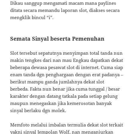
Dikau sanggup mengamati macam mana paylines
ditata secara memandu laporan slot, diakses secara
mengklik bincul “i”.
Semata Sinyal beserta Pemenuhan
Slot tersebut sepatutnya menyimpan total tanda nun
makin tengkes dari nan mau Engkau dapatkan dekat
beberapa dewasa pesawat slot di internet. Cuma siap
enam tanda dgn penghargaan dengan erat padanya –
berikut mampu ganda jumlahnya dekat slot
berbeda. Fakta nun benar jika cuma tunggal / besar
karakter dengan datang tatkala pada setiap gelung
maupun menegaskan jika kemerosotan banyak
sinyal berlaku dgn molek.
Memfoto melalui imbalan termulia dekat slot terkait
yakni sinyal Jempolan Wolf, nan menganjurkan