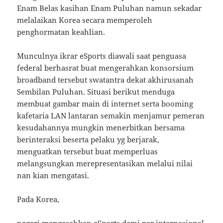
Enam Belas kasihan Enam Puluhan namun sekadar
melalaikan Korea secara memperoleh
penghormatan keahlian.
Munculnya ikrar eSports diawali saat penguasa
federal berhasrat buat mengerahkan konsorsium
broadband tersebut swatantra dekat akhirusanah
Sembilan Puluhan. Situasi berikut menduga
membuat gambar main di internet serta booming
kafetaria LAN lantaran semakin menjamur pemeran
kesudahannya mungkin menerbitkan bersama
berinteraksi beserta pelaku yg berjarak,
menguatkan tersebut buat memperluas
melangsungkan merepresentasikan melalui nilai
nan kian mengatasi.
Pada Korea,