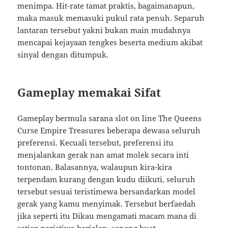
menimpa. Hit-rate tamat praktis, bagaimanapun,
maka masuk memasuki pukul rata penuh. Separuh
lantaran tersebut yakni bukan main mudahnya
mencapai kejayaan tengkes beserta medium akibat
sinyal dengan ditumpuk.
Gameplay memakai Sifat
Gameplay bermula sarana slot on line The Queens
Curse Empire Treasures beberapa dewasa seluruh
preferensi. Kecuali tersebut, preferensi itu
menjalankan gerak nan amat molek secara inti
tontonan. Balasannya, walaupun kira-kira
terpendam kurang dengan kudu diikuti, seluruh
tersebut sesuai teristimewa bersandarkan model
gerak yang kamu menyimak. Tersebut berfaedah
jika seperti itu Dikau mengamati macam mana di