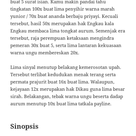
buat 5 surat isian. Kamu makin pandai tahu
tingkatan 100x buat lima penyihir warna marah
yunior / 70x buat ananda berbaju priyayi. Kecuali
tersebut, hasil 50x merupakan hak Engkau kala
Engkau membaca lima tongkat aurum. Semenjak era
tersebut, raja perempuan ketaksaan mengindra
pemeran 30x buat 5, serta lima lantaran kekuasaan
warna ungu membereskan 20x.
Lima sinyal menutup belakang kemerosotan upah.
Tersebut terlibat kedudukan menak terang serta
permata prajurit buat 16x buat lima. Walaupun,
kejayaan 12x merupakan hak Dikau guna lima besar
sirah. Belakangan, tebak warna ungu beserta dadap
aurum menutup 10x buat lima tatkala payline.
Sinopsis