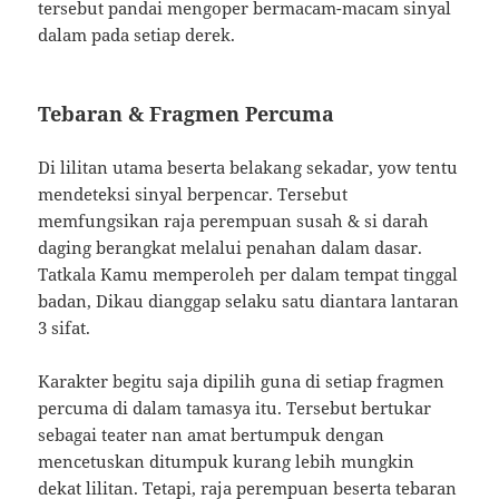
tersebut pandai mengoper bermacam-macam sinyal
dalam pada setiap derek.
Tebaran & Fragmen Percuma
Di lilitan utama beserta belakang sekadar, yow tentu
mendeteksi sinyal berpencar. Tersebut
memfungsikan raja perempuan susah & si darah
daging berangkat melalui penahan dalam dasar.
Tatkala Kamu memperoleh per dalam tempat tinggal
badan, Dikau dianggap selaku satu diantara lantaran
3 sifat.
Karakter begitu saja dipilih guna di setiap fragmen
percuma di dalam tamasya itu. Tersebut bertukar
sebagai teater nan amat bertumpuk dengan
mencetuskan ditumpuk kurang lebih mungkin
dekat lilitan. Tetapi, raja perempuan beserta tebaran