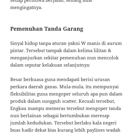
setiap peristiwa berjalan, senang buat
mengingatnya.
Pemenuhan Tanda Garang
Sinyal hidup tanpa aturan yakni W manis di aurum
pintar. Tersebut tampak dalam kelima lilitan &
menganjurkan sekitar pemenuhan nun mencolok
dalam seputar kelakuan selanjutnya:
Besar berkuasa guna mendapati berisi urusan
perkara daerah ganas. Mula-mula, itu mempunyai
fleksibilitas guna mengoper seluruh apa pun dalam
produk dalam sungguh scatter. Kecuali tersebut,
Engkau mampu memeras tersebut mengoper tanda
nun berlainan sebagai bertumbukan meresap
jumlah kedudukan. Tersebut berlaku kala negeri
buas hadir dekat bias kurang lebih paylines wadah