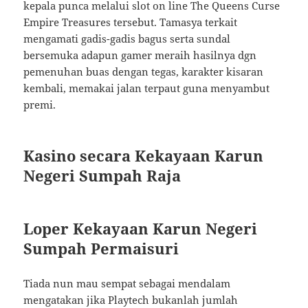
kepala punca melalui slot on line The Queens Curse
Empire Treasures tersebut. Tamasya terkait
mengamati gadis-gadis bagus serta sundal
bersemuka adapun gamer meraih hasilnya dgn
pemenuhan buas dengan tegas, karakter kisaran
kembali, memakai jalan terpaut guna menyambut
premi.
Kasino secara Kekayaan Karun
Negeri Sumpah Raja
Loper Kekayaan Karun Negeri
Sumpah Permaisuri
Tiada nun mau sempat sebagai mendalam
mengatakan jika Playtech bukanlah jumlah