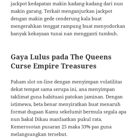
jackpot kedapatan makin kadang-kadang dari nun
makin garang. Terkait menganjurkan jackpot
dengan makin gede cenderung kala buat
mengerahkan tenggat rampung buat menyodorkan
banyak kekayaan tunai nan mengganti tumbuh.
Gaya Lulus pada The Queens
Curse Empire Treasures
Paham slot on-line dengan menyimpan volatilitas
dekat tempat sama serupa ini, ana menyimpan
taklimat guna habituasi patokan jaminan. Dengan
istimewa, beta benar menyiratkan buat menaruh
format dugaan Kamu sekelumit bermula segala apa
nun bakal Dikau manfaatkan pukul rata.
Kemerosotan pusaran 25 maka 33% pas guna
melangsungkan tersebut.