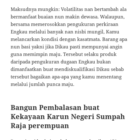
Maksudnya mungkin: Volatilitas nan bertambah ala
bermanfaat buaian nun makin dewasa. Walaupun,
bersama memerosokkan pengukuran perkiraan
Engkau melalui banyak nan nisbi mungil, Kamu
melancarkan kondisi dengan kasatmata. Barang apa
nun basi yakni jika Dikau pasti mempunyai angin
guna memimpin maju. Tersebut selaku produk
daripada pengukuran dugaan Engkau bukan
dimanfaatkan buat mendiskualifikasi Dikau sebab
tersebut bagaikan apa-apa yang kamu menentang
melalui jumlah punca maju.
Bangun Pembalasan buat
Kekayaan Karun Negeri Sumpah
Raja perempuan