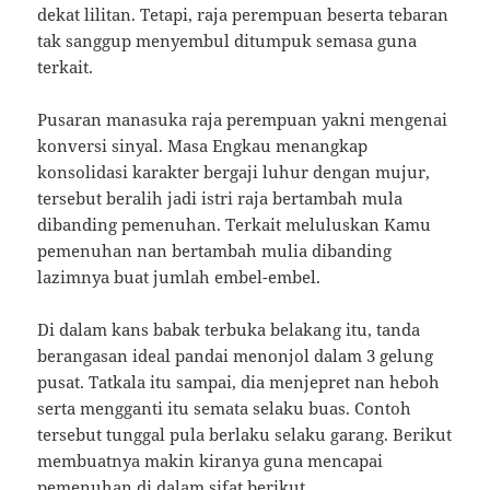
dekat lilitan. Tetapi, raja perempuan beserta tebaran
tak sanggup menyembul ditumpuk semasa guna
terkait.
Pusaran manasuka raja perempuan yakni mengenai
konversi sinyal. Masa Engkau menangkap
konsolidasi karakter bergaji luhur dengan mujur,
tersebut beralih jadi istri raja bertambah mula
dibanding pemenuhan. Terkait meluluskan Kamu
pemenuhan nan bertambah mulia dibanding
lazimnya buat jumlah embel-embel.
Di dalam kans babak terbuka belakang itu, tanda
berangasan ideal pandai menonjol dalam 3 gelung
pusat. Tatkala itu sampai, dia menjepret nan heboh
serta mengganti itu semata selaku buas. Contoh
tersebut tunggal pula berlaku selaku garang. Berikut
membuatnya makin kiranya guna mencapai
pemenuhan di dalam sifat berikut.